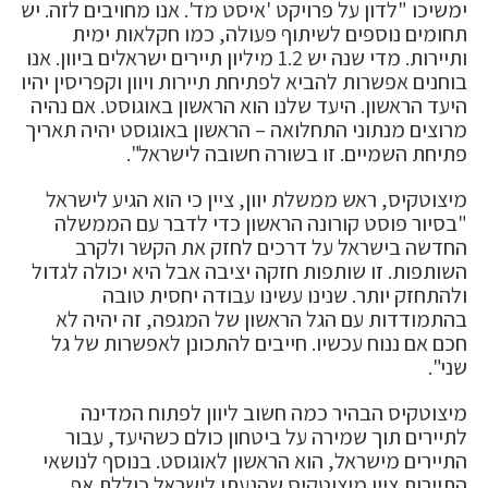
ימשיכו "לדון על פרויקט 'איסט מד'. אנו מחויבים לזה. יש
תחומים נוספים לשיתוף פעולה, כמו חקלאות ימית
ותיירות. מדי שנה יש 1.2 מיליון תיירים ישראלים ביוון. אנו
בוחנים אפשרות להביא לפתיחת תיירות ויוון וקפריסין יהיו
היעד הראשון. היעד שלנו הוא הראשון באוגוסט. אם נהיה
מרוצים מנתוני התחלואה – הראשון באוגוסט יהיה תאריך
פתיחת השמיים. זו בשורה חשובה לישראל".
מיצוטקיס, ראש ממשלת יוון, ציין כי הוא הגיע לישראל
"בסיור פוסט קורונה הראשון כדי לדבר עם הממשלה
החדשה בישראל על דרכים לחזק את הקשר ולקרב
השותפות. זו שותפות חזקה יציבה אבל היא יכולה לגדול
ולהתחזק יותר. שנינו עשינו עבודה יחסית טובה
בהתמודדות עם הגל הראשון של המגפה, זה יהיה לא
חכם אם ננוח עכשיו. חייבים להתכונן לאפשרות של גל
שני".
מיצוטקיס הבהיר כמה חשוב ליוון לפתוח המדינה
לתיירים תוך שמירה על ביטחון כולם כשהיעד, עבור
התיירים מישראל, הוא הראשון לאוגוסט. בנוסף לנושאי
התיירות ציין מיצוטקיס שהגעתו לישראל כוללת אף