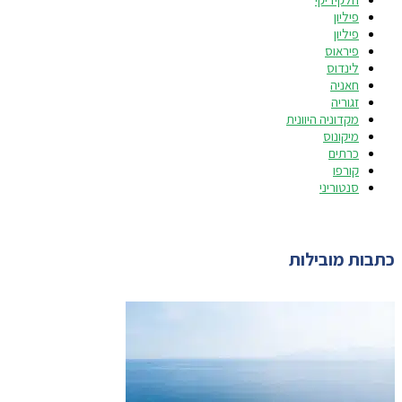
פיליון
פיליון
פיראוס
לינדוס
חאניה
זגוריה
מקדוניה היוונית
מיקונוס
כרתים
קורפו
סנטוריני
כתבות מובילות