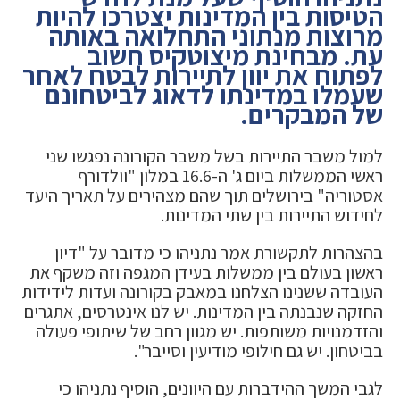
הטיסות בין המדינות יצטרכו להיות
מרוצות מנתוני התחלואה באותה
עת. מבחינת מיצוטקיס חשוב
לפתוח את יוון לתיירות לבטח לאחר
שעמלו במדינתו לדאוג לביטחונם
של המבקרים.
למול משבר התיירות בשל משבר הקורונה נפגשו שני
ראשי הממשלות ביום ג' ה-16.6 במלון "וולדורף
אסטוריה" בירושלים תוך שהם מצהירים על תאריך היעד
לחידוש התיירות בין שתי המדינות.
בהצהרות לתקשורת אמר נתניהו כי מדובר על "דיון
ראשון בעולם בין ממשלות בעידן המגפה וזה משקף את
העובדה ששנינו הצלחנו במאבק בקורונה ועדות לידידות
החזקה שנבנתה בין המדינות. יש לנו אינטרסים, אתגרים
והזדמנויות משותפות. יש מגוון רחב של שיתופי פעולה
בביטחון. יש גם חילופי מודיעין וסייבר".
לגבי המשך ההידברות עם היוונים, הוסיף נתניהו כי