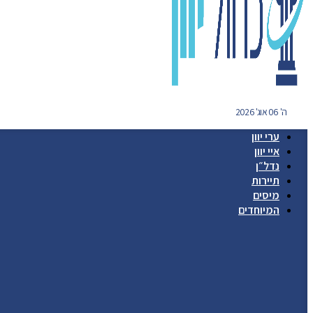
ה' 06 אוג' 2026
ערי יוון
איי יוון
נדל״ן
תיירות
מיסים
המיוחדים