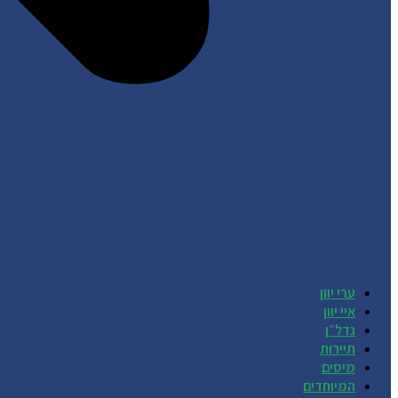
ערי יוון
איי יוון
נדל״ן
תיירות
מיסים
המיוחדים