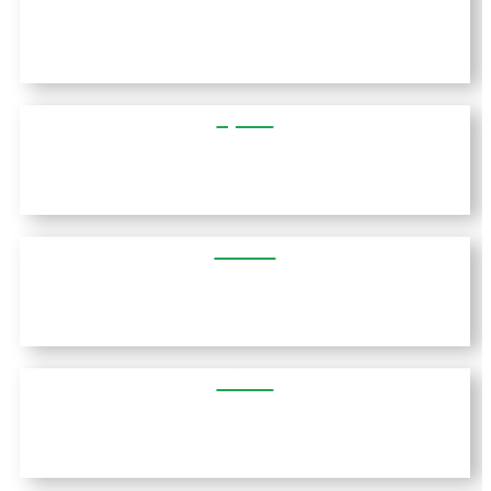
אטיקה
אפירוס
תסליה