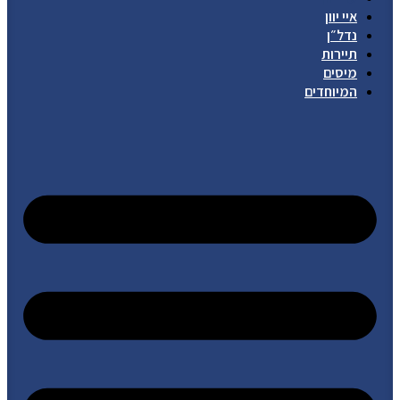
איי יוון
נדל״ן
תיירות
מיסים
המיוחדים