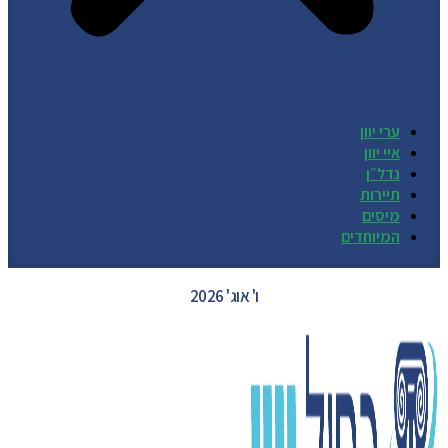
ערי יוון
איי יוון
נדל״ן
תיירות
מיסים
המיוחדים
GREECE WEATHER
ו' אוג' 2026