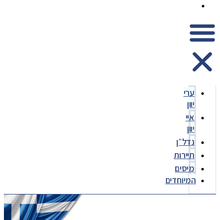
המיוחדים
ערי
יוון
איי
יוון
נדל״ן
תיירות
מיסים
המיוחדים