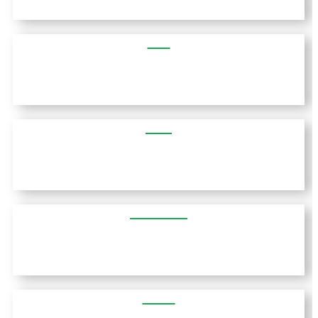
וריה
וולוס
דידימוטיכו
דרמה