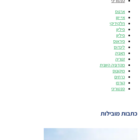
סנטוריני
ארגוס
איי יוון
חלקידיקי
פיליון
פיליון
פיראוס
לינדוס
חאניה
זגוריה
מקדוניה היוונית
מיקונוס
כרתים
קורפו
סנטוריני
כתבות מובילות