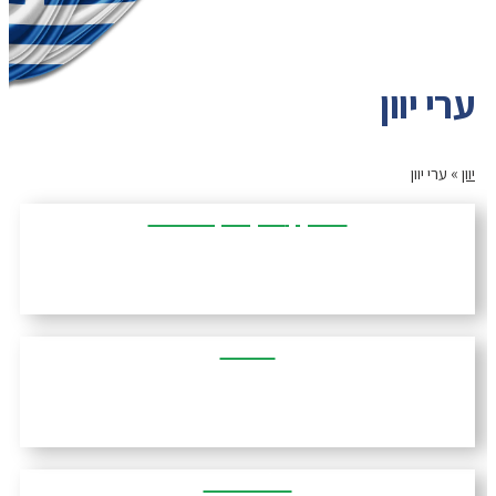
ערי יוון
יוון
»
ערי יוון
פיליון | Pelion | Πήλιο
כרתים
פלופונסוס