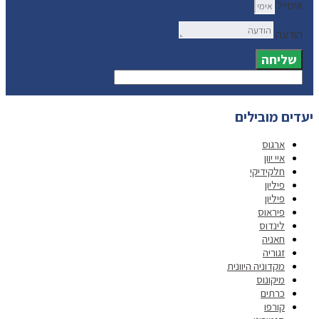
אימייל
הודעה
שליחה
יעדים מובילים
ארגוס
איי יוון
חלקידיקי
פיליון
פיליון
פיראוס
לינדוס
חאניה
זגוריה
מקדוניה היוונית
מיקונוס
כרתים
קורפו