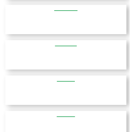
איגומניצה
כריסופולי
לאריסה
דיסטומו