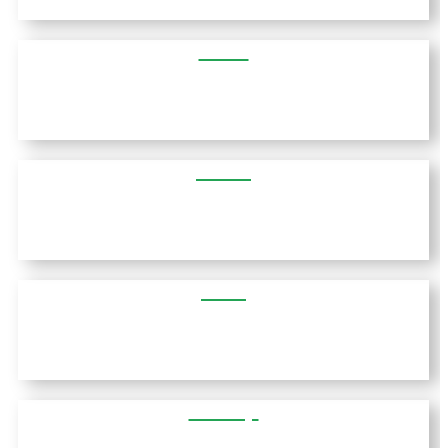
אתונה
יואנינה
פרטס
קורינתוס