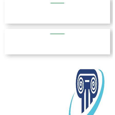
אגריניו
פיראוס