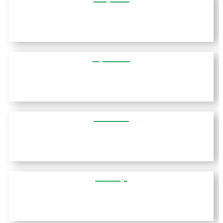
נאה מקרי
מיסולונגי
קומוטיני