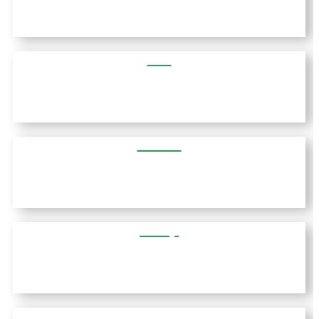
סרס
פלורינה
קוואלה
נפפקטוס