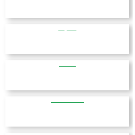
טריקלה
מגארה
אלכסנדרופולי