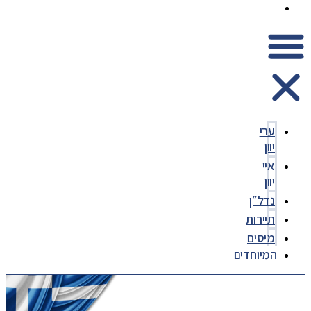
המיוחדים
ערי
יוון
איי
יוון
נדל״ן
תיירות
מיסים
המיוחדים