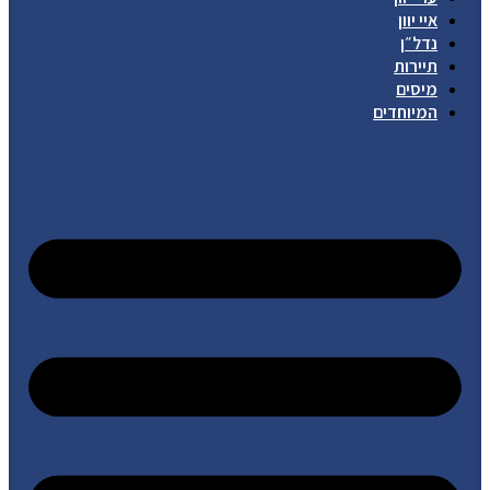
איי יוון
נדל״ן
תיירות
מיסים
המיוחדים