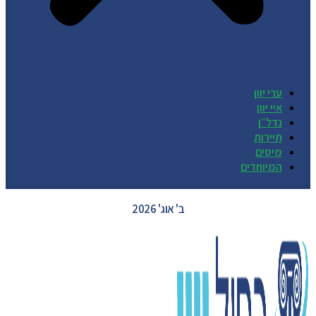
ערי יוון
איי יוון
נדל״ן
תיירות
מיסים
המיוחדים
GREECE WEATHER
ב' אוג' 2026