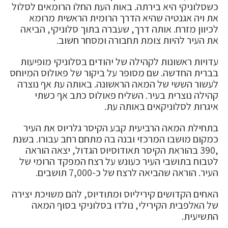
כשסלוניקי היא בירתה. באות העת החלו הרומאים לסלול
את ויה אגנטיה שהיא הדרך הרומית הראשית מרומא
לכיוון מזרח. אותה דרך, שעברה בתוך סלוניקי, הביאה
את העיר להיות צומת תחבורה ומסחר חשוב.
עדויות ראשונות לקהילה של יהודים בסלוניקי מופיעות
בברית החדשה. שם מסופר על ביקור של פאולוס המיוחס
לעשור הששי של המאה הראשונה. באותה עת אף נוצרה
קהילה נוצרית בעיר. השליח פאולוס כתב אף כשתי
איגרות לסלוניקאים באותה עת.
בתחילת המאה הרביעית קבע הקיסר גלריוס את העיר
כמקום מושבו המרכזי ובנה בה מתחם רחב עבורו. בשנת
,390 בהוראת הקיסר תאודוסיוס הגדול, יצאה הוראה
לטבוח בתושבי העיר כעונש על רצח המפקד הרומי של
העיר. הוראה שהביאה לרצח של כ-7,000 תושבים.
האחים הקדושים קיריליוס ומתודיוס, להם משויכת יצירה
של האלפבית הקירילי, נולדו בסלוניקי בסוף המאה
התשיעית.