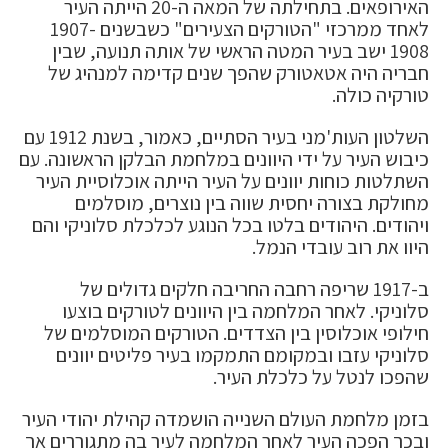
האירופאים. בתחילתה של המאה ה-20 הייתה העיר
לאחד ממרכזי "הטורקים הצעירים" כשבשנים 1907-
1908 ישב בעיר המטה הראשי של אותה תנועה, שבין
חבריה היה אטאטורק שהפך שנים קדימה למנהיג של
טורקיה כולה.
השלטון העות'מני בעיר הסתיים, כאמור, בשנת 1912 עם
כיבוש העיר על ידי היוונים במלחמת הבלקן הראשונה. עם
השתלטות כוחות יוונים על העיר הייתה אוכלוסיית העיר
מחולקת בצורה יחסית שווה בין נוצרים, מוסלמים
ויהודים. היהודים בלטו בכל הנוגע לכלכלת סלוניקי והם
היוו את רוב עובדי הנמל.
ב-1917 שריפה רחבה החריבה חלקים גדולים של
סלוניקי. לאחר המלחמה בין היוונים לטורקים בוצעו
חילופי אוכלוסין בין הצדדים. הטורקים המוסלמים של
סלוניקי עזבו ובמקומם התמקמו בעיר פליטים יוונים
שהפכו לנטל על כלכלת העיר.
בזמן מלחמת העולם השנייה הושמדה קהילת יהודי העיר
ובכך הפכה העיר לאחר המלחמה לעיר בה מתגוררים אך