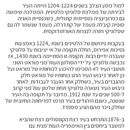
למול מסע הצלב בשנים 1204-1224 הייתה העיר
לבירתה של ממלכת סלוניקי הלטינית. הממלכה שימשה
גם כפרובינציה כנסייתית קתולית, כשכנסיית האגיה
סופיה קיבלה מעמד של קתדרלה. מעמד שנשמר לה גם
שסלוניקי חזרה לנצרות האורתודוקסית.
בעקבות גירושם של הלטינים בשנת ,1224 באמצעות
נסיכות אפירוס, החלה תקופה של אי יציבות על סלוניקי
שעברה ידיים רבות. תקופה זו הסתיימה בשנת 1430, אז
נכבשה סלוניקי על ידי הסולטן העות'מני מוראט השני.
תושבי העיר לא הסכימו להיכנע לכוחותיו של מוראט ועל
כן לאחר כיבוש העיר הרגו כוחותיו של מוראט חלק
מהגברים בעיר, כשחלק אחר הועבר לעבודות. לאחר
כיבוש העיר נשארה סלוניקי תחת שלטון עות'מני קרוב
ל-500 שנים עד שנת 1912. מדובר על תקופה בה העיר
שגשגה, כשגם היהודים בעיר תרמו לפריחתה החיובית של
שחלק ניכר מהם הגיע מספרד.
ב-1876 התרחש בעיר רצח הקונסולים. רצח שהביא
למשבר ביחסים בין האימפריה העות'מנית עם