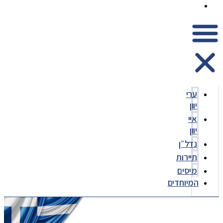
המיוחדים
ערי
יוון
איי
יוון
נדל״ן
תיירות
מיסים
המיוחדים