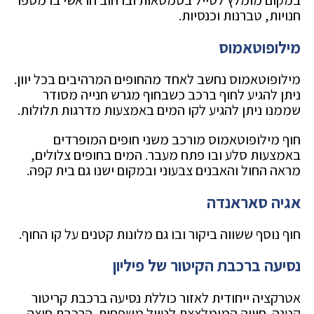
במקום מומלץ לטייל בסמטאות וברחוב הראשי בו מספר
חנויות, טברנות וכנסיות.
מילופוטאמוס
מילופוטאמוס נחשב לאחד מהחופים המרהיבים בכל יוון.
ניתן להגיע לחוף ברכב כשבחוף מגרש חנייה מסודר
שממנו ניתן להגיע לקו המים באמצעות מדרגות תלולות.
חוף מילופוטאמוס מורכב משני חופים המופרדים
באמצעות סלע ובו פתח מעבר. המים בחופים צלולים,
מראה החול והאבנים צבעוני ובמקום ישנו גם בית קפה.
אגיה סאראנדה
חוף נוסף ששווה ביקור ובו גם מלונות קטנים על קו החוף.
נסיעה ברכבת הקיטור של פיליון
אטרקציה ייחודית לאזור כוללת נסיעה ברכבת קריטור
קטנה. חוויה המומלצצת לטיול משפחות. הרכבת חוצה