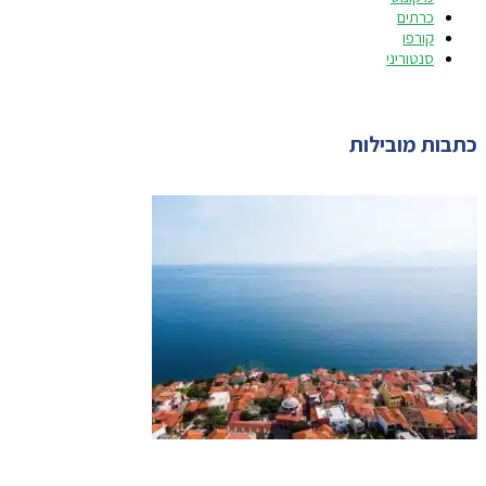
כרתים
קורפו
סנטוריני
כתבות מובילות