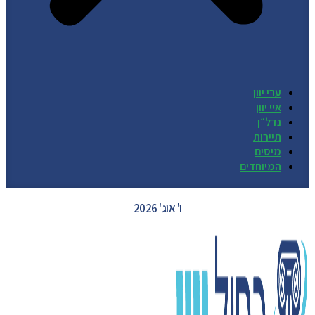
ערי יוון
איי יוון
נדל״ן
תיירות
מיסים
המיוחדים
GREECE WEATHER
ו' אוג' 2026