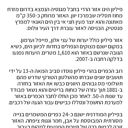
פיליון הינו אזור הררי בחבל מגנסיה הנמצא בדרום מזרח
מחוז תסליה שבמרכז יוון. האזור מרוחק כ-350 ק"מ
מאתונה והוא יוצר מעין חצי אי בין הים האגאי למפרץ
פגסטיק. הכניסה לאזור עוברת דרך העיר וולוס.
אזור פיליון כולל יערות של עצי אלון, מייפל וערמון.
במקום ישנם מצוקים הנפולים בחדות לכיוון הים, כשיא
הגובה שנרשם באזור הוא 1,610 מטרים. היערות נפגעו
בדלקה רחבה ב-2007.
רוב הכפרים בהרי פיליון נוסדו סביב המאה ה-13 על ידי
תושבים יוונים שברחו מהשלטון הטורקי שדרש מהם
תשלומי מס גבוהים. היוונים כבשו את האזור בחזרה
ב-1881 תוך עזרה של כוחות בריטים והוא נשאר מבודד
עד שנות ה-50. לאחר מכן החלו לחבר הכפרים באזור
למערכת החשמל ונסללו כבישים עבור הגעה של רכבים.
בפיליון המודרנית ישנם כ-24 כפרים המשמרים בנייה
מסורתית המבוססת על אבן, חמר וגגות ציפחה. האזור
זוכה לכמות רבה של תיירים המגיעים למקום בעבור