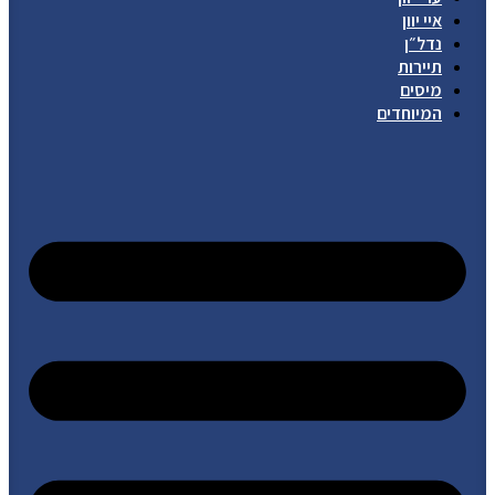
איי יוון
נדל״ן
תיירות
מיסים
המיוחדים