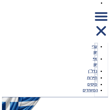
המיוחדים
ערי
יוון
איי
יוון
נדל״ן
תיירות
מיסים
המיוחדים