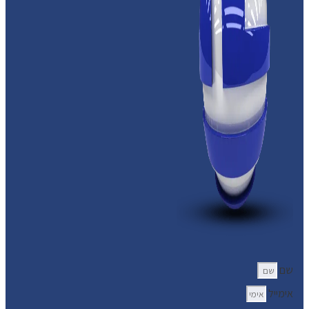
שם
אימייל