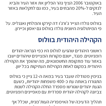
באוקטובר 2006 הציף נהר הפליון את אזור העיר והביא
לנזקים ל-20% מהבתים בעיר, כמו גם לחקלאות באזור
העיר.
בוולוס נולדו הצייר ג'ורג'ו דה קירקו והמלחין ואנגליס. על
פי המיתולוגיה היוונית נולדו בוולוס גם יאסון וכיירון.
הקהילה היהודית בוולוס
ראשוני היהודים שהגיעו לוולוס היו כפי הנראה יהודים
רומניוטים. מנגד, ישנם מקורות המציינים שיהודים ישבו
באזור עוד מתקופת החשמונאים, מה שהופך את הקהילה
היהודית במקום לאחת הקהילות העתיקות בכל יוון.
בנימין מטודלה שעבר בעיר במאה ה-12 ציין כי בוולוס
התגוררו באותה עת כ-400 משפחות יהודיות, כשעם
הגעת יהודים שגורשו מספרד החלה הקהילה לשנות
צביונה לקהילה יהודית ספרדית עם מאפיינים רומניוטים.
תהליך הדעיכה של האימפריה העות'מנית, שכלל אף