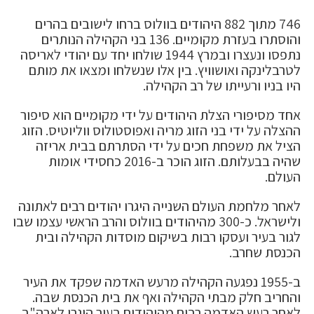
746 מתוך 882 היהודים בוולוס ברחו לישובים בהרים
והוסתרו בעזרת מקומיים. 136 בני הקהילה הנותרים
נתפסו ונעצרו ובמרץ 1944 שולחו יחד עם יהודי לאריסה
לטרבלינקה ואושוויץ. בין אלו שנשלחו ומצאו את מותם
היו בניו ורעייתו של רב הקהילה.
אחד מסיפורי הצלת היהודים על ידי מקומיים הוא סיפור
ההצלה על ידי בני הזוג מריה ואפוסטולוס ווליוטיס. הזוג
הציל את משפחת חכים על ידי הסתרתם בבית אריזה
שהיה בבעלותם. הזוג הוכר ב-2016 כחסידי אומות
העולם.
לאחר מלחמת העולם השנייה היגרו יהודים רבים לאתונה
ולישראל. כ-300 מהיהודים בוולוס והרב הראשי עצמו שבו
לגור בעיר ועסקו רבות בשיקום מוסדות הקהילה ובית
הכנסת שחרב.
ב-1955 נפגעה הקהילה מרעש האדמה שפקד את העיר
והחריב חלק מבתי הקהילה ואף את בית הכנסת שבה.
לאחר רעש האדמה רבים מהיהודים בעיר היגרו לארה"ב.