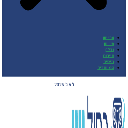
ערי יוון
איי יוון
נדל״ן
תיירות
מיסים
המיוחדים
GREECE WEATHER
ו' אוג' 2026