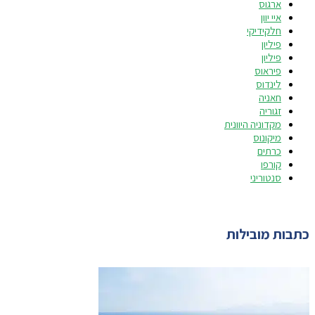
ארגוס
איי יוון
חלקידיקי
פיליון
פיליון
פיראוס
לינדוס
חאניה
זגוריה
מקדוניה היוונית
מיקונוס
כרתים
קורפו
סנטוריני
כתבות מובילות