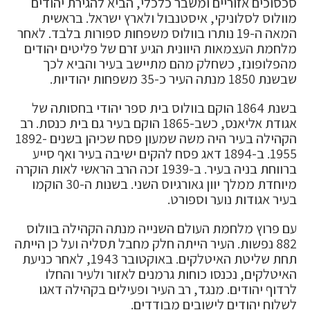
סכסוכים אזוריים ומשבר כלכלי, הביא להגירת יהודים
מוולוס לסלוניקי, איסטנבול ולארץ ישראל. בראשית
המאה ה-19 נותרו בוולוס משפחות ספורות בלבד. לאחר
מלחמת העצמאות היוונית הגיע זרם של פליטים יהודים
מהפלופונז, כשחלק מהם מתיישב בעיר והביא לכך
שבשנת 1850 מנתה העיר כ-35 משפחות יהודיות.
בשנת 1864 הוקם בוולוס בית ספר יהודי בחסותה של
אגודת אליאנס, כשב-1865 הוקם בעיר גם בית כנסת. רב
הקהילה בעיר היה משה שמעון פסח שכיהן בשנים 1892-
1955. ב-1894 דאג פסח להקים ישיבה בעיר ואף סייע
ברווחת בניה בעיר. ב-1939 זכה הרב הראשי לאות הוקרה
מיוחדת ממלך יוון גאורגיוס השני. בשנות ה-30 הוקמו
בעיר אגודות נוער וספורט.
עם פרוץ מלחמת העולם השנייה מנתה הקהילה בוולוס
882 נפשות. העיר הייתה חלק מחבל תסליה ועל כן הייתה
תחת שליטת האיטלקים. באוקטובר 1943, לאחר כניעת
האיטלקים, נכנסו כוחות גרמנים לאזור ולעיר והחלו
לרדוף יהודים. מנגד, רב העיר ופעילים בקהילה דאגו
לשלוח יהודים לישובים מבודדים.