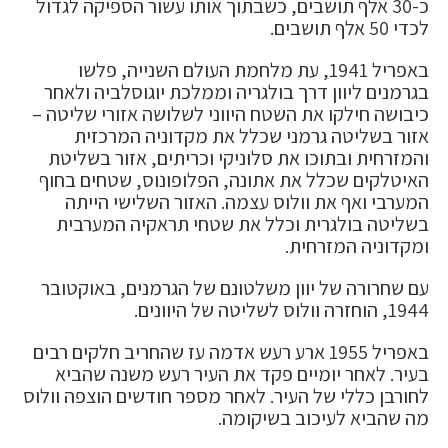
כ-30 אלף תושבים, כשבתוך אותו עשור הספיקה לגדול
לכדי 50 אלף תושבים.
באפריל 1941, עת מלחמת העולם השנייה, פלשו
בגרמנים ליוון דרך בולגריה וממלכת יוגוסלביה ולאחר
כיבושה חילקו את השטח היווני לשלושה אזורי שליטה –
אזור בשליטה גרמני שכלל את מקדוניה המרכזית
והמזרחית ובתוכו את סלוניקי וכריתים, אזור בשליטת
האיטלקים שכלל את אתונה, הפלופונוס, שטחים בחוף
המערבי ואף את וולוס עצמה. האזור השלישי הייתה
בשליטה בולגרית וכלל את שטחי תראקיה המערבית
ומקדוניה המזרחית.
עם שחרורה של יוון משלטונם של הגרמנים, באוקטובר
1944, הוחזרה וולוס לשליטה של היוונים.
באפריל 1955 ארע רעש אדמה עז שהחריב חלקים רבים
בעיר. לאחר יומיים פקד את העיר רעש משנה שהביא
לחורבן כללי של העיר. לאחר מספר חודשים הוצפה וולוס
מה שהביא לעיכוב בשיקומה.