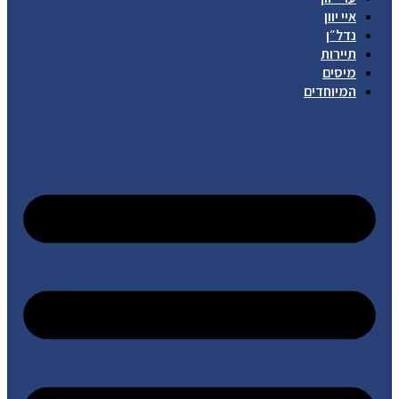
איי יוון
נדל״ן
תיירות
מיסים
המיוחדים