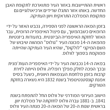
ראשית ההתיישבות באזור העיר מתוארכת לתקופת האבן
החדשה. באותו אזור התגלו שרידים ארכיאולוגיים גם
מתקופת הממלכה התראקית ויוון העתיקה.
בזמן המאה הראשונה לפני הספירה, נכבש האזור על ידי
הרומאים כשבהמשך, עם פיצול האימפריה הרומית, עבר
האזור לחזקת האימפריה הביזנטית. בתעודות ביזנטיות
מהמאה ה-14 מכונה העיר "גולוס" המהווה שיבוש של
השם המיקני "לולקוס", שהיא העיר העתיקה שהייתה
ממוקמת בסמוך לוולוס.
במאה ה-14 נכבשה העיר על ידי האימפריה העות'מנית
ובכך הפכה לחלק מפלך רומליה. וולוס הייתה לזירת
קרבות בזמן מלחמת העצמאות היוונית, כשעל בסיס
אמנת קונסטנטינופול בשנת 1832 היא נשארה בחזקת
הטורקים.
הישוב העירוני המודרני של וולוס החל להתפתח בשנת
1841. ב-1881 עברה וולוס לחזקתה של ממלכת יוון.
בראשית שנות ה-20 של המאה ה-20 מנתה העיר וולוס