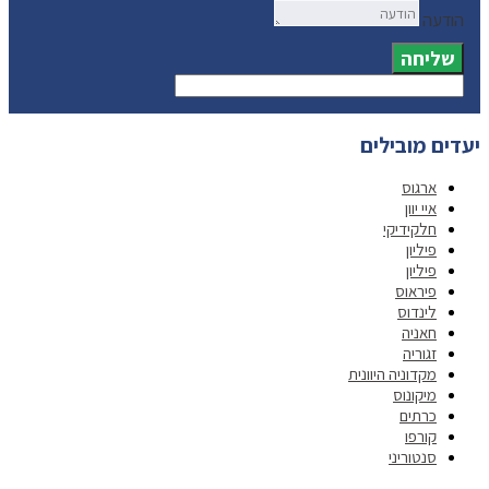
הודעה
שליחה
יעדים מובילים
ארגוס
איי יוון
חלקידיקי
פיליון
פיליון
פיראוס
לינדוס
חאניה
זגוריה
מקדוניה היוונית
מיקונוס
כרתים
קורפו
סנטוריני