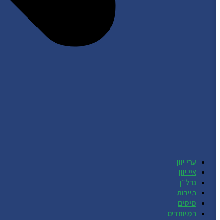
ערי יוון
איי יוון
נדל״ן
תיירות
מיסים
המיוחדים