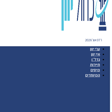
ו' 07 אוג' 2026
ערי יוון
איי יוון
נדל״ן
תיירות
מיסים
המיוחדים