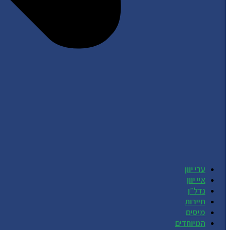
ערי יוון
איי יוון
נדל״ן
תיירות
מיסים
המיוחדים