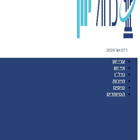
ו' 07 אוג' 2026
ערי יוון
איי יוון
נדל״ן
תיירות
מיסים
המיוחדים