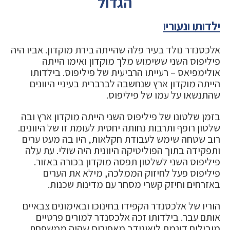
הגדול
ילדותו ונעוריו
אלכסנדר נולד בעיר פלה שהייתה בירת מוקדון. אביו היה
פיליפוס השני ששימוש מלך מוקדון ואימו הייתה
אולימפיאס – רעייתו הרביעית של פיליפוס. בילדותו
הייתה מוקדון ארץ שנחשבה לברברית בעיניי היוונים
שהתנשאו על עמו של פיליפוס.
בזמן שלטונו של פיליפוס השני הייתה מוקדון ארץ ובה
שלטון רופף ותרבות נחותה יחסית לעומת זו של היוונים.
רוב שטחה שימש לעבודת חקלאות, היו בה מעט ערים
ותפקידה בתוך הפוליטיקה היוונית היה שולי. עת עלה
פיליפוס השני לשלטון תפסה מוקדון בכורה באזור.
פיליפוס פעל לחיזוק הממלכה, מילא את הערים
באזרחים וחיזק קשרי מסחר עם מדינות שכנות.
הוריו של אלכסנדר הקפידו בחינוכו ובאימונים צבאיים
אותם עבר. בילדותו זכה אלכסנדר למורים פרטיים
מובילים דוגמת ליאונידב מאפירוס שהיה ממשפחת