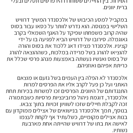
השירות. בין החיילים ששוחררו היו פרשים תסלים ובעלי
ברית יוונים.
במקביל למסע הכיבוש של אלכסנדר המשיך דרוויש
השלישי במנוסה. הוא נדרש לוותר על כסאו עבור בסוס
שהיה קרוב משפחתו שפיקד על האגף השמאלי בקרב
גאוגמלה. סירובו של דרוויש הביא לפגיעה בו על ידי
קציניו. אלכסנדר מצידו דאג ללכוד את בסוס והורה
להוציאו להורג בשל מרידה במלכות, כשההוצאה להורג
של בסוס ואנשיו נעשתה באמצעות מנהג פרסי שכלל את
כריתת אפיהם ואוזניהם.
אלכסנדר לא הפלה בין העמים בשל גזעם או מוצאם
האתני ועל כן פעל לקרב אליו את הפרסים למרות
התנגדותם של היוונים. הפרסים זכו למשרות בכירות תחת
אלכסנדר, דוגמת ניהול פרובינציות פרסיות כשבתמורה
זכה לקבלת חיילים שזכו לשוויון זכויות בתוך צבאו.
בנוסף, תמך אלכסנדר בנישואים של אצילים ממוקדון עם
בנות אצילים מקומיים, כשלעתיד אף לקחת לעצמו
לאישה את בתו של דרוויש שהייתה אחת מארבעת
נשותיו.