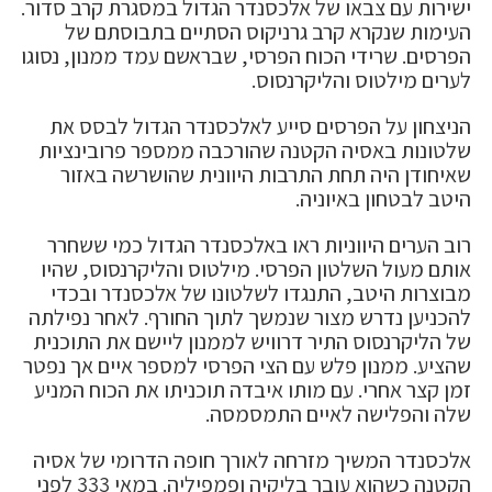
ישירות עם צבאו של אלכסנדר הגדול במסגרת קרב סדור.
העימות שנקרא קרב גרניקוס הסתיים בתבוסתם של
הפרסים. שרידי הכוח הפרסי, שבראשם עמד ממנון, נסוגו
לערים מילטוס והליקרנסוס.
הניצחון על הפרסים סייע לאלכסנדר הגדול לבסס את
שלטונות באסיה הקטנה שהורכבה ממספר פרובינציות
שאיחודן היה תחת התרבות היוונית שהושרשה באזור
היטב לבטחון באיוניה.
רוב הערים היווניות ראו באלכסנדר הגדול כמי ששחרר
אותם מעול השלטון הפרסי. מילטוס והליקרנסוס, שהיו
מבוצרות היטב, התנגדו לשלטונו של אלכסנדר ובכדי
להכניען נדרש מצור שנמשך לתוך החורף. לאחר נפילתה
של הליקרנסוס התיר דרוויש לממנון ליישם את התוכנית
שהציע. ממנון פלש עם הצי הפרסי למספר איים אך נפטר
זמן קצר אחרי. עם מותו איבדה תוכניתו את הכוח המניע
שלה והפלישה לאיים התמסמסה.
אלכסנדר המשיך מזרחה לאורך חופה הדרומי של אסיה
הקטנה כשהוא עובר בליקיה ופמפיליה. במאי 333 לפני