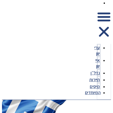
המיוחדים
ערי
יוון
איי
יוון
נדל״ן
תיירות
מיסים
המיוחדים