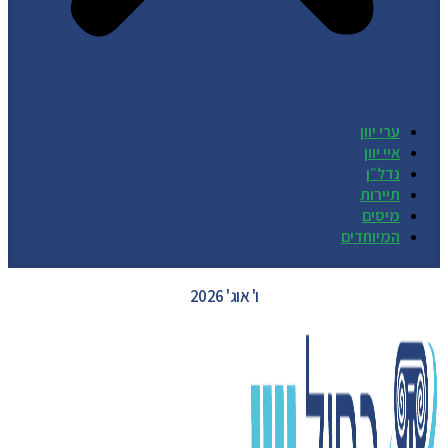
ערי יוון
איי יוון
נדל״ן
תיירות
מיסים
המיוחדים
GREECE WEATHER
ו' אוג' 2026