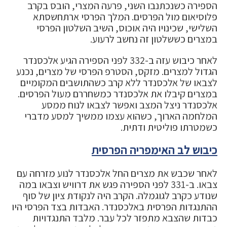
הספירה כשנכתנבו השני, פרעה המצרי, הובס בקרב
פלוסיאום מול הפרסים. המלך הפרסי ארתחשסתא
השלישי, שכינויו היה אוכוס, השיב השלטון הפרסי
במצרים כששלטון זה נחשב לרעוע.
לאחר כיבוש עזה ב-332 לפני הספירה הגיע אלכסנדר
הגדול למצרים. מזקס, הסטרפ הפרסי של מצרים, נכנע
לצבאו של אלכסנדר ללא קרב כשהתושבים המקומיים
במצרים קיבלו את אלכסנדר כמשחררם מעול הפרסים.
אלכסנדר ניצל המצב ואפשר לצבאו לנוח ממסע
המלחמה הארוך, כשהוא עצמו ממשיך למסע מדברי
כשמטרתו פוליטית ודתית.
כיבוש לב האימפריה הפרסית
לאחר שכבש את מצרים החל אלכסנדר לנוע מזרחה עם
צבאו. ב-331 לפני הספירה פגש את דרוויש וצבאו במה
שנודע כקרב לגוגמלה. הקרב היה לנקודת ציון של סוף
ההתנגדות הפרסית באלכסנדר. האבדות בצד הפרסי היו
כבדות שהצבא מתפזר לכל עבר. מלבד התנגדויות