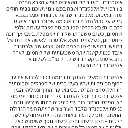
איסכנדרון. באזור הרי הטאורוס הופיע הצבא הפרסי
בעורפו של אלכסנדר וטבח בפצועים ששוכנו בבית חולים
שדה באיסוס. אלכסנדר שב על עקבותיו ופגש בצבא
גריוש על גדול נחל פינדרוס כמה שמוכר כקרב איסוס.
קרב בו הצבא הפרסי ספג תבוסה ואיבד עשרות אלפי
לוחמים, כשגם משפחתו של דרוויש נופלת בשבי אך זוכה
ליחס הוגן, כשלעתיד נושא אלכסנדר לאישה את בתו של
דרוויש. דרוויש עצמו הצליח לנוס. צבאו של אלכסנדר
איבד כמות קטנה יותר משמעותית של לוחמים. לאחר
קרב איסוס ביקש דרוויש לנהל מו"מ לשלום אך
אלכסנדר דחה הצעתו.
אלכסנדר המשיך להתקדם דרומה בכדי לכבוש את ערי
החוף הפיניקיות שהיו בעלי ברית של הפרסים וספינותיהן
היו חלק מהצי הפרסי. בכיבוש ערי החוף ונמליהן הבין
אלכסנדר כי כך יוכל להתגבר על נחיתות כוחו הימי מול
הצי הפרסי הרחב. רוב ערי פיניקיה פתחו שעריהן נוכח
כניסת אלכסנדר מלבד העיר צור שהייתה העיר הגדולה
והחשובה מכולן. העיר באותה עת הייתה מחולקת לשני
חלקים – חלק יבשתי וחלק יבשתי נוסף ששימוש כאי.
שליטי העיר סמכו כל הביצורים בעיר והצי החזק שיוכלו