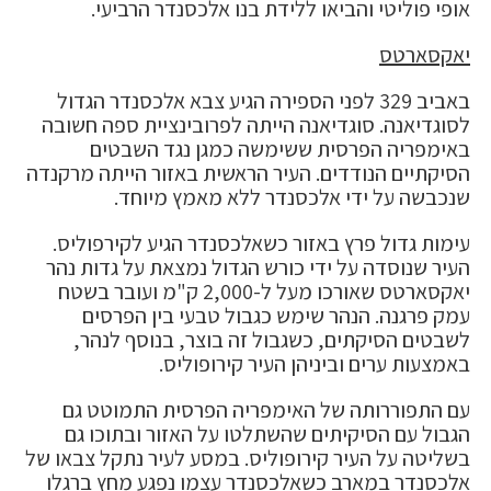
אופי פוליטי והביאו ללידת בנו אלכסנדר הרביעי.
יאקסארטס
באביב 329 לפני הספירה הגיע צבא אלכסנדר הגדול
לסוגדיאנה. סוגדיאנה הייתה לפרובינציית ספה חשובה
באימפריה הפרסית ששימשה כמגן נגד השבטים
הסיקתיים הנודדים. העיר הראשית באזור הייתה מרקנדה
שנכבשה על ידי אלכסנדר ללא מאמץ מיוחד.
עימות גדול פרץ באזור כשאלכסנדר הגיע לקירפוליס.
העיר שנוסדה על ידי כורש הגדול נמצאת על גדות נהר
יאקסארטס שאורכו מעל ל-2,000 ק"מ ועובר בשטח
עמק פרגנה. הנהר שימש כגבול טבעי בין הפרסים
לשבטים הסיקתים, כשגבול זה בוצר, בנוסף לנהר,
באמצעות ערים וביניהן העיר קירופוליס.
עם התפוררותה של האימפריה הפרסית התמוטט גם
הגבול עם הסיקיתים שהשתלטו על האזור ובתוכו גם
בשליטה על העיר קירופוליס. במסע לעיר נתקל צבאו של
אלכסנדר במארב כשאלכסנדר עצמו נפגע מחץ ברגלו