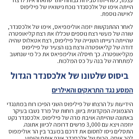
עצמו, כשהייתה סבירות גבוהה יותר שהאחראית לרצח
הייתה אימו של אלכסנדר נוכח נישואיו של פיליפוס
לאישה נוספת.
לאחר ההתנקשות יזמה אולימפיאס, אימו של אלכסנדר,
שורה של מעשי רצח נוספים שכללו את רצח קליאופטרה
שהייתה רעייתו השנייה של פיליפוס, רצח אטאלוס שהיה
דודה של קליאופטרה ורצח בנו הצעיר של פיליפוס
מקליאופטרה. כך חיסלה אולימפיאס את כל מי שנחשב
למתחרה של בנה על כס המלכות.
ביסוס שלטונו של אלכסנדר הגדול
המסע נגד התראקים והאילרים
הידיעות על הרצחו של פיליפוס השני הפיכו רוח במתנגדי
ההגמוניה המקדונית ביוון. רוחות של מרד נשבו בעיקר
באתונה שהייתה אויבת מרה של פיליפוס. אלכסנדר נקט
יוזמה ויצא עם 3,000 פרשים דרומה לכיוון אתונה.
התסלים ניסו לחסום את דרכם במעבר בין הר אולימפוס
להר אוסה. הכוח של אלכסנדר איגף אותם והופיע