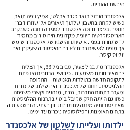
היבשת ההודית.
אלכסנדר הגדול תואר כגבר אתלטי, אמיץ ויפה תואר,
כשיש לקחת בחשבון שלתוך תיאורים אלו שוזרו דברי
חנופה. במצרים זכה אלכסנדר לסגידה רחבה כשבקרב
האריסטוקרטיה היוונית מקדונית היה סירוב מתמיד
להשתחוות בפניו. אישיותו והישגיו של אלכסנדר שימשו
אף מופת לאישים רבים לאורך ההיסטוריה שעיקרן היה
יוליוס קיסר.
אלכסנדר מת בגיל צעיר, סביב גיל 33, אך הצליח
להשאיר חותם משמעותי. כיבושיו הרחבים היו פתח
לתקופה חדשה בתולדות האנושות – התקופה
ההלניסטית. חזונו של אלכסנדר היה שילוב של מזרח
ומערב בתחום התרבות, הדת, מנהגים וקשרי משפחה,
כשזו גם הייתה חלק שקיבל ביטוי בתרבות ההלניסטית
שאת יסודותיה מיזגה עם תרבות יוון העתיקה והשפעותיה
בתחום האומנות והפילוסופיה ניכרים עד ימינו.
ילדותו ועלייתו לשלטון של אלכסנדר