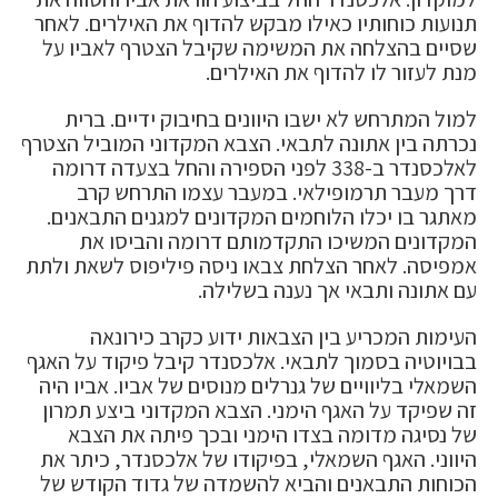
תנועות כוחותיו כאילו מבקש להדוף את האילרים. לאחר
שסיים בהצלחה את המשימה שקיבל הצטרף לאביו על
מנת לעזור לו להדוף את האילרים.
למול המתרחש לא ישבו היוונים בחיבוק ידיים. ברית
נכרתה בין אתונה לתבאי. הצבא המקדוני המוביל הצטרף
לאלכסנדר ב-338 לפני הספירה והחל בצעדה דרומה
דרך מעבר תרמופילאי. במעבר עצמו התרחש קרב
מאתגר בו יכלו הלוחמים המקדונים למגנים התבאנים.
המקדונים המשיכו התקדמותם דרומה והביסו את
אמפיסה. לאחר הצלחת צבאו ניסה פיליפוס לשאת ולתת
עם אתונה ותבאי אך נענה בשלילה.
העימות המכריע בין הצבאות ידוע כקרב כירונאה
בבויוטיה בסמוך לתבאי. אלכסנדר קיבל פיקוד על האגף
השמאלי בליוויים של גנרלים מנוסים של אביו. אביו היה
זה שפיקד על האגף הימני. הצבא המקדוני ביצע תמרון
של נסיגה מדומה בצדו הימני ובכך פיתה את הצבא
היווני. האגף השמאלי, בפיקודו של אלכסנדר, כיתר את
הכוחות התבאנים והביא להשמדה של גדוד הקודש של