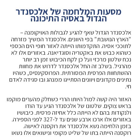
מסעות המלחמה של אלכסנדר
הגדול באסיה התיכונה
אלכסנדר הגדול שאף להגיע לגבולות האויקומנה –
"הארץ הנושבת" בפי היוונים. אלכסנדר המשיך מזרחה
לתוככי אסיה. התקדמותו הייתה לאזור חופי הים הכספי
כשהוא כבוש את באקטריה וסוגדיאנה. באזורים אלו לא
נכח שלטון מרכזי ועל כן לקח הכיבוש זמן רב יותר
מהרגיל. בשלב זה החל אלכסנדר לדרוש את מחוות
ההשתחוות הפרסית המסורתית. הפרוסקינסיס, כשהיו
נתינים מקדונים ויוונים הסתייגו ממנהג ובו סגידה לאדם
חי.
האזור היה קשה למול היותו הררי כשחלק מהערים מוקמו
בראש צוקים. שלטונו של אלכסנדר הגיע עד הודו
ולנקודות בהם לא הייתה כלל אחיזה פרסית. כיבושיו
באזורים אלו ארכו ארבע שנים עד ל-327 לפני הספירה.
בזמן הלחימה נשא אלכסנדר את רוקסנה לאישה.
רוקסנה הייתה בתו של שליט מקומי ונישואים אלו נשאו