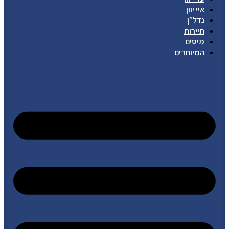
איי יוון
נדל״ן
תיירות
מיסים
המיוחדים