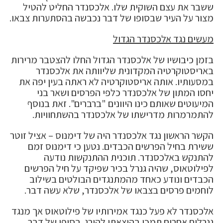
ששבר את עצם השוקית שלו. אלכסנדר החליט להטיל
מצור על העיר שבסופו של דבר נכבשה בהסתערות צבאו.
מעשים נגד אלכסנדר הגדול
בזמן כיבושיו של אלכסנדר הגדול החלו להצטבר מרירות
באריסטוקרטיה המקדונית שליוותה את אלכסנדר
במסעותיו. אותה אריסטוקרטיה לא ראתה בעין יפה את
יחסו המתון של אלכסנדר כלפי הפרסים ושאר בני
המיעוטים שאותם כינו היוונים "ברברים". זאת בנוסף
להתמרמרות מדרישתו של אלכסנדר בהשתחוויות.
הקשר הראשון נגד אלכסנדר היה של דימנוס – אציל זוטר
ששירת בחיל הפרשים הכבדים. נטען כי דימנוס זמם
להתנקש באלכסנדר. תוכנית ההתנקשות נודעה
לפילוטאוס, שהיה גנרל בכיר שפיקד על חיל הפרשים
הכבדים ונודע כאחד מהמתנגדים הבולטים בשילוב
לוחמים פרסים בצבאו של אלכסנדר, שלא עשה דבר.
אלכסנדר לא פעל כנגד אמירותיו של פילוטאוס אך מנגד
גנרלים אחרים תמכו בהוצאתו להורג. בסופו של דבר