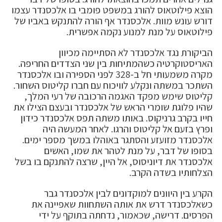
הוצא פילוטאוס להורג במשפט פומבי בו אלכסנדר עצמו
דורש עונש מוות. אלכסנדר אף הורה להתנקש באביו של
פילוטאוס על מנת למנוע נקמה אפשרית.
הביקורת נגד אלכסנדר לא הסתיימה מכיוון
האריסטוקרטיה כשהמתיחות בין שני הצדדים החריפה.
מקרה משמעותי חל ב-328 לפני הספירה ובו אלכסנדר
השתכר במשתה ונקלע לוויכוח עם חברו קליטוס השחור.
קליטוס שימש מפקד האגמה הרכובה של רעי המלך,
שהיו פלוגת שומרי הראש של אלכסנדר ובעצם הצילו את
חייו בקרב גרניקוס. באותו משתה תפס אלכסנדר כידון
ופרץ בזעם אל קליטוס והרגו. לאחר המעשה היה
אלכסנדר מזועזע והסתגר באוהלו במשך מספר ימים.
בסופו של דבר, על מנת לטהר את שמו, האשים
אלכסנדר את דיוניסוס, אל היין, שרצה להתנקם בו בשל
הצלחותיו בשדה הקרב.
הקרע בין היוונים למוקדונים לבין אלכסנדר גבר
כשאלכסנדר דרש את אותה השתחוות שאפיינה את
הפרסים. דרישה, שכאמור, נדחתה בתוקף על ידי