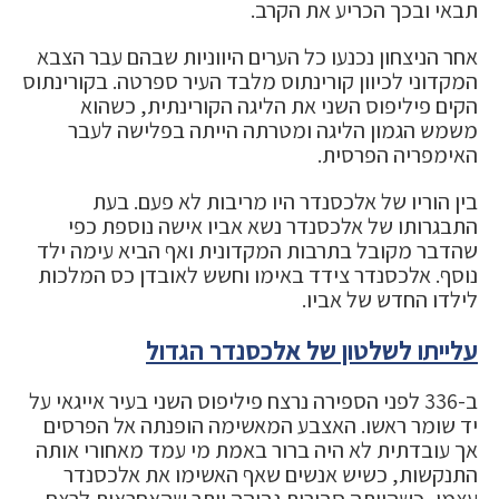
תבאי ובכך הכריע את הקרב.
אחר הניצחון נכנעו כל הערים היווניות שבהם עבר הצבא
המקדוני לכיוון קורינתוס מלבד העיר ספרטה. בקורינתוס
הקים פיליפוס השני את הליגה הקורינתית, כשהוא
משמש הגמון הליגה ומטרתה הייתה בפלישה לעבר
האימפריה הפרסית.
בין הוריו של אלכסנדר היו מריבות לא פעם. בעת
התבגרותו של אלכסנדר נשא אביו אישה נוספת כפי
שהדבר מקובל בתרבות המקדונית ואף הביא עימה ילד
נוסף. אלכסנדר צידד באימו וחשש לאובדן כס המלכות
לילדו החדש של אביו.
עלייתו לשלטון של אלכסנדר הגדול
ב-336 לפני הספירה נרצח פיליפוס השני בעיר אייגאי על
יד שומר ראשו. האצבע המאשימה הופנתה אל הפרסים
אך עובדתית לא היה ברור באמת מי עמד מאחורי אותה
התנקשות, כשיש אנשים שאף האשימו את אלכסנדר