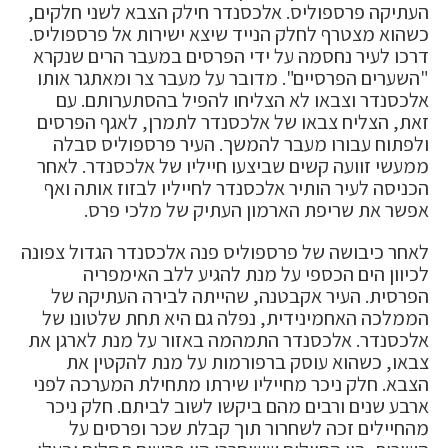
העתיקה פרספוליס. אלכסנדר חילק הצבא לשני חלקים,
כשהוא מצטרף לחלק הנייד שיצא ישירות אל פרספוליס.
דרכו לעיר נחסמה על ידי הפרסים במעבר הרים שנקרא
"השערים הפרסיים". מדובר על מעבר צר ומאתגר אותו
אלכסנדר וצבאו לא הצליחו להפיל בהסתערותם. עם
זאת, הצליח צבאו של אלכסנדר לתמרן, לאגף הפרסים
ולפתוח עבורו מעבר להמשך. העיר פרספוליס סבלה
ממעשי זוועה קשים שביצעו חייליו של אלכסנדר. לאחר
הכניסה לעיר הותיר אלכסנדר לחייליו לבזוז אותה ואף
אפשר את שריפת הארמון העתיק של מלכי פרס.
לאחר כיבושה של פרספוליס פנה אלכסנדר הגדול צפונה
לכיוון הים הכספי על מנת להגיע ללב האימפריה
הפרסית. העיר אקבטנה, שהייתה לבירה העתיקה של
הממלכה האחמינידית, נפלה גם היא תחת שלטונו של
אלכסנדר. אלכסנדר התמהמה באזור על מנת לארגן את
צבאו, כשהוא עוסק ברפורמות על מנת להקטין את
הצבא. חלק ניכר מחייליו שירתו מתחילת המערכה לפני
ארבע שנים ורבים מהם ביקשו לשוב לביתם. חלק ניכר
מהחיילים זכה לשחרור תוך קבלת שכר ופרסים על