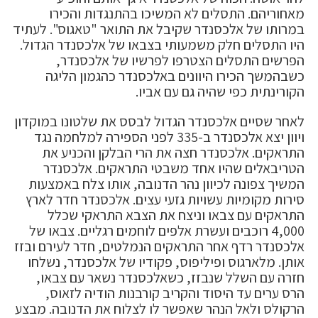
מאחוריהם. התסלים לא המשיכו בהתנגדות והכירו
במרותו של אלכסנדר שקיבל את התואר "טאגוס". לעתיד
היו התסלים חלק משמעותי בצבאו של אלכסנדר הגדול.
הפרשים התסלים הצטרפו לפרשיו של אלכסנדר,
כשבהמשך הכירו היוונים באלכסנדר כהגמון הליגה
הקורינתית כפי שהיה גם עם אביו.
לאחר שסיים אלכסנדר הגדול לבסס את שלטונו במוקדון
ויוון יצא אלכסנדר ב-335 לפני הספירה למלחמה נגד
התראקים. אלכסנדר חצה את הרי הבלקן והכניע את
הטריבאלים שהיו אחד משבטי התראקים. אלכסנדר
המשיך צפונה לכיוון נהר הדנובה, אותו צלח באמצעות
סירות מקומיות עשויות גזעי עצים. אלכסנדר חדר לארץ
התראקים עם צבאו וניצח את הצבא התראקי שכלל
4,000 רוכבים ועשרת אלפים לוחמים רגליים. צבאו של
אלכסנדר רדף אחר התראקים הנמלטים, חדר לעירם ובזז
אותן. מלארגוס ופיליפוס, פקודיו של אלכסנדר, נשלחו
חזרה עם השלל שנבזז, כשאלכסנדר נשאר עם צבאו,
הרס ערים עד היסוד והקריב קורבנות הודיה לזאוס,
הרקולס ולאל הנהר שאפשר לו לצלוח את הדנובה. מבצע