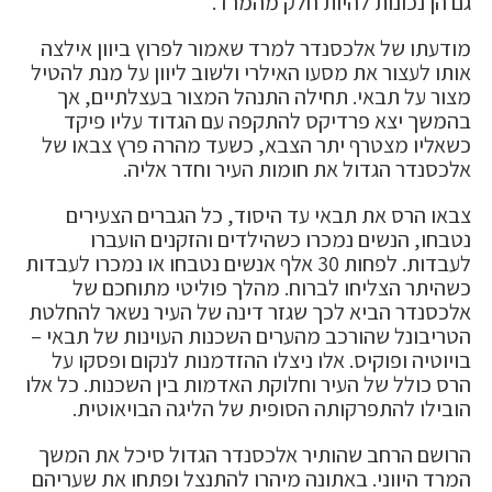
גם הן נכונות להיות חלק מהמרד.
מודעתו של אלכסנדר למרד שאמור לפרוץ ביוון אילצה
אותו לעצור את מסעו האילרי ולשוב ליוון על מנת להטיל
מצור על תבאי. תחילה התנהל המצור בעצלתיים, אך
בהמשך יצא פרדיקס להתקפה עם הגדוד עליו פיקד
כשאליו מצטרף יתר הצבא, כשעד מהרה פרץ צבאו של
אלכסנדר הגדול את חומות העיר וחדר אליה.
צבאו הרס את תבאי עד היסוד, כל הגברים הצעירים
נטבחו, הנשים נמכרו כשהילדים והזקנים הועברו
לעבדות. לפחות 30 אלף אנשים נטבחו או נמכרו לעבדות
כשהיתר הצליחו לברוח. מהלך פוליטי מתוחכם של
אלכסנדר הביא לכך שגזר דינה של העיר נשאר להחלטת
הטריבונל שהורכב מהערים השכנות העוינות של תבאי –
בויוטיה ופוקיס. אלו ניצלו ההזדמנות לנקום ופסקו על
הרס כולל של העיר וחלוקת האדמות בין השכנות. כל אלו
הובילו להתפרקותה הסופית של הליגה הבויאוטית.
הרושם הרחב שהותיר אלכסנדר הגדול סיכל את המשך
המרד היווני. באתונה מיהרו להתנצל ופתחו את שעריהם