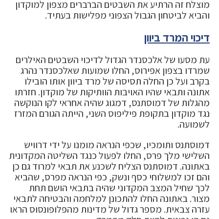
מוצלח זה הרתיע את השבטים הברברים מצפון למוקדון
והביא לביטחון הגבול הצפוני מפלישות בעתיד.
דיכוי המרד ביוון
עת מסעו של אלכסנדר הגדול לדיכוי השבטים האילרים
שמרדו בצפון אפירוס, החלו שמועות שאלכסנדר נהרג
בקרב ועל כן החלה תסיסה של מרד ביוון אותו הובילו
אתונה ותבאי שהיו האויבות הוותיקות של מוקדון. חזרתו
מהגלות של דמוסתנס, דמגוג שהיה אחראי לקו הנוקשה
נגד מוקדון בתקופת פיליפוס השני, הייתה הגורם המזרז
לשמועה.
דמוסתנס ותומכיו, שכפי הנראה מומנו על ידי דרוויש
השלישי מלך פרס, החלו לפעול כנגד השליטה המקדונית
באתונה. דמוסתנס הצליח לשכנע את תבאי למרוד גם כן
והם זכו למשלוחי כסף ונשק, כפי הנראה מפרס, שהביא
לכך שחיל המצב המקדוני שהיה בתבאי הושם תחת
מצור. באתונה החלו להתכונן למלחמה והבטיחה לתבאי
עזרה צבאית. מספר גדול של מדינות מהפלופונסוס הראו