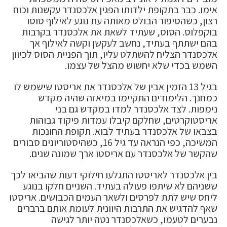
אימו. כבר בתקופת ילדותו הפגין אלכסנדר עקשנות וכוח
רצון, כשהסיפור הבולט מאותה עת נוגע לאילוף סוסו
בוקפלוס. הסוס, שעתיד לשאת את אלכסנדר בקרבות
בהם ישתתף בעתיד, נחשב לעקשן וקשה לאילוף אך
אלכסנדר הצליח להשתלט עליו, תוך הפניית הסוס לכיוון
השמש בכדי שלא יחשוש מהצל של עצמו.
בגיל 13 הזמין אבין של אלכסנדר את אריסטו שישמש לו
כמחנך. הלימודים התקיימו במיאזה שהיה מקדש
נימפות. לצד אלכסנדר למדו במקדש גם בני
אריסטוקרטים, שחלקם קיבלו עמדות פיקוד גבוהות
בצבאו של אלכסנדר בעתיד לבוא. תקופת החונכות
המשיכה, כפי הנראה עד גיל 16, כשהיסטוריונים סבורים
שהקשר של אלכסנדר עם אריסטו ארך שמונה שנים.
בין אלכסנדר לאריסטו התגלעו חילוקי דעות שהביאו לכך
ששניהם לא שיתפו פעולה בעתיד. השניים חלקו בנוגע
ליחס שיש לתת לפרסים ולשאר העמים הכבושים. אריסטו
שאף להדגיש את התרבות היוונית לעומת אותם ברברים
נבערים לטעמו, כשאלכסנדר נטה יותר לגישה