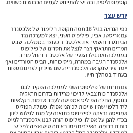
קוסמופוליטית ובה יש להתייחס לעמים הכבושים כשווים.
יורש עצר
כפי הנראה בגיל 16 תמה תקופת הלימוד של אלכסנדר
עם אריסטו. אביו, פיליפוס השני, יצא למערכה נגד
הביזנטיון והשאיר את אלכסנדר כעוצר בממלכה. שבט
המדים התראקי רצה לנצל את חסרונו של פיליפוס
בממלכה ואת גילו הצעיר של אלכסנדר והחל מורד.
אלכסנדר הגיבה במהרה, גייס כוחות, הביס המורדים ואף
ייסד עיר שנקראה אלכסנדריה. שם שיינתן לערים נוספות
בעתיד במהלך חייו.
עם חזרתו של פיליפוס השני לממלכה הפקיד לבנו
אלכסנדר כוח צבאי לדיכוי מרידות בדרום תראקיה.
בנוסף, החלה הפוליס אמפיסה לעבד אדמות חקלאיות
ליד דלפוי שהיו שייכות לכוהני אפולו. פעולת הפוליס
אמפיסה נראתה לפיליפוס כתואנה על מנת לפלוש ליוון
בכדי להגן על אפולו. פיליפוס הורה לבנו אלכסנדר לגייס
כוחות דרומה. האילרים ניסו באותה סיטואציה לפלוש
למוקדון. אלכסנדר החל בביצוע הוראת אביו והסווה את