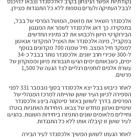
נקודתיות אפשר הניצחון בקרב לאלכסנדר וצבאו להיכנס
לבבל העתיקה ולערים נוספות ללא כל התנגדות מצידן.
אלכסנדר השאיר את מזאוס, המושל הפרסי של בבל,
בתפקידו. כך דאג אלכסנדר לשמר את המנגנון
הבירוקרטי הישן ולכבוש את לב נתיניו החדשים.
במקביל, מינה אלכסנדר את האציל המקדוני אגאטון
למפקד חיל המצב. חיל שמנה 700 מקדונים בנוסף
ל-300 שכירי חרב יוונים. אלכסנדר נותר בבבל כ-34
ימים, כשבאותם ימים הגיעו תגבורות מיוון וממוקדון של
עשרת אלפים לוחמים רגליים לצד הגעה של 1,500
פרשים.
לאחר כיבוש בבל יצא אלכסנדר בסוף נובמבר 331 לפני
הספירה לכיוון העיר שושן שהייתה למרכז המנהלי של
הפרסים. בדרך לשושן באזור סיטקנה ביצע אלכסנדר
שינויים וארגון מחדש של צבאו. היחידות האתניות בוטלו
וחיילים מלאומים שונים התפזרו ביחידות השונות. בהגיעו
לעיר שושן זו קיבלה אותו ללא כל התנגדות.
לאחר הגעתו לשושן המשיך אלכסנדר לעיר הבירה