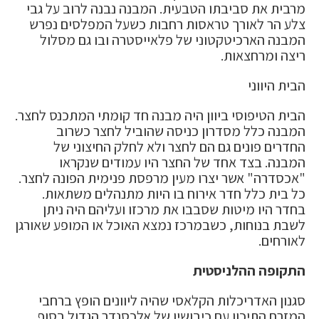
מרבית את סביבתו הטבעית. המבנה נבנה לרוב על גבי
צלע הר לאורך טראסות רחבות כשעל המפלסים נפרש
המבנה הארכיטקטוני של פלאייסטרה ובו גם מסלול
ריצה ומרחצאות.
הבית היווני
הבית הטיפוסי ביוון היה מבנה חד קומתי המתכנס לחצר.
המבנה כלל מסדרון כניסה שהוביל לחצר כשרוב
החדרים פונים גם הם לחצר ולא לחלק החיצוני של
המבנה. בצד אחד של החצר היו עמודים שנקראו
"אכסדרה" אשר יצרו מעין מרפסת פנימית הפונה לחצר.
כל בית כלל חדר אירוח בו היות מתנהלים משתאות.
בחדר היו מיטות שסבבו את מרכזו ועליהם היה ניתן
לשבת בנוחות, כשבמרכז נמצא האוכל או המופע שאורגן
לאורחים.
התקופה ההלניסטית
סגנון האדריכלות הקלאסי שהיה ליוונים הופץ ברחבי
המזרח התיכון עם כיבושיו של אלכסנדר הגדול בסוף