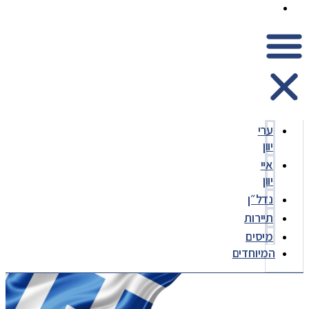
המיוחדים
ערי
יוון
איי
יוון
נדל״ן
תיירות
מיסים
המיוחדים