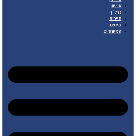
איי יוון
נדל״ן
תיירות
מיסים
המיוחדים