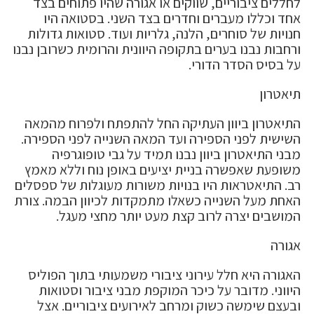
לחללים ציבוריים, שווקים או אגורה שהיו פתוחים בצד
אחד וכללו מעברים וחדרים בצד השני. בסטואה היו
חנויות של סוחרים, הלנה, גלריות ועוד. סטואות גדולות
ורחבות נבנו בערים בתקופה היוונית והרומית כשרובן נבנו
על בסיס הסדר הדורי.
תיאטרון
התיאטרון ביוון העתיקה החל להתפתח ולפרוח מהמאה
השישית לפני הספירה ועד המאה השנייה לפני הספירה.
מבני התיאטרון ביוון נבנו תמיד על גבי טופוגרפיה
משופעת שאפשרה בניית יציעים באופן נוח וללא מאמץ
רב. התיאטראות היו בנויות משורות מעוגלות של ספסלים
האחת מעל השנייה כשאלו מתמקדות לכיוון הבמה. צורת
המושבים יצרה לרוב קצת מעט יותר מחצי מעגל.
אגורה
האגורה היא חלל עירוני ציבורי משמעותי בתוך הפוליס
היווני. מדובר על כיכר המוקפת מבני ציבור וסטואות
ובעצם שימשה כשוק ומרחב לאירועים ציבוריים. אצל