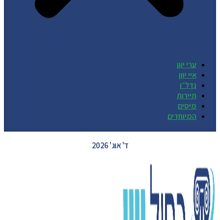
ערי יוון
איי יוון
נדל״ן
תיירות
מיסים
המיוחדים
GREECE WEATHER
ד' אוג' 2026