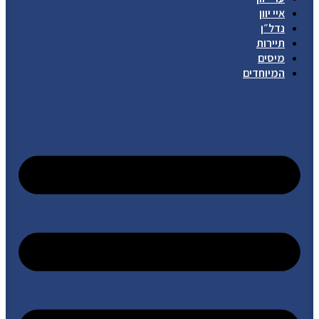
איי יוון
נדל״ן
תיירות
מיסים
המיוחדים