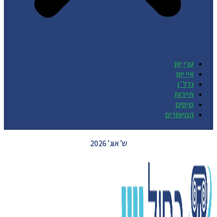
ערי יוון
איי יוון
נדל״ן
תיירות
מיסים
המיוחדים
GREECE WEATHER
ש' אוג' 2026