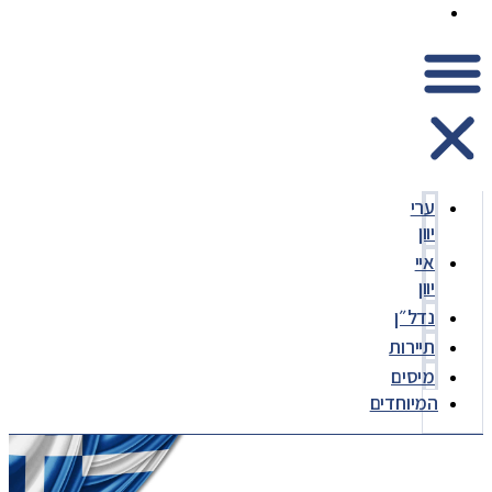
המיוחדים
ערי
יוון
איי
יוון
נדל״ן
תיירות
מיסים
המיוחדים