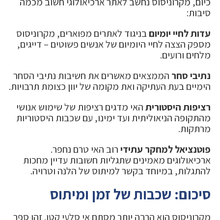
כיום, מקרוניסוס נחשב לאתר ארכיאולוגי חשוב מכמה
סיבות:
עדות לחיי יומיום
בניגוד לאתרים מפוארים, מקרוניסוס
מספק הצצה לחיי היומיום של אנשים פשוטים – דייגים,
מלחים ורועים.
נתיבי סחר
הממצאים מאשרים את חשיבות נתיבי הסחר
הימיים בעת העתיקה ואת מקומה של יוון כצומת תרבויות.
רציפות היסטורית
האי מדגים רציפות של שימוש אנושי
מהתקופה הניאוליתית ועד ימינו, עם שכבות היסטוריות
מרתקות.
פוטנציאל למחקר עתידי
רוב האי טרם נחפר.
ארכיאולוגים מאמינים שתגליות חשובות עדיין מחכות
להתגלות, במיוחד בקשר למיתוס של הלנה וטרויה.
סיכום: שכבות של זמן ומיתוס
מקרוניסוס הוא הרבה יותר מסתם אי סלעי קטן. זהו ספר