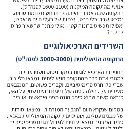
ארכיאולוגים שחקרו את המערה מצאו עדויות לשימוש
אנושי מהתקופה המיקנית (1600-1100 לפנה"ס),
התקופה שבה אמורה הייתה להתרחש מלחמת טרויה.
נמצאו שברי כלי חרס, עצמות של בעלי חיים שנאכלו,
ואפילו תכשיט ברונזה קטן – אולי מתנה שהשאיר פריס
להלנה?
השרידים הארכיאולוגיים
התקופה הניאוליתית (5000-3000 לפנה"ס)
החפירות הארכיאולוגיות במקרוניסוס חשפו עדויות
למגורי אדם כבר מהתקופה הניאוליתית. נמצאו כלי צור,
שברי כלי חרס פרימיטיביים, וקברים פשוטים. הממצאים
מעידים על קהילה קטנה של דייגים ורועים שחיו על האי,
כנראה משום שהוא סיפק הגנה מפני פיראטים ואויבים.
במקום שנקרא היום "הגבעה המזרחית" נמצאו יסודות
של מבנים עגולים, אופייניים לתקופה הניאוליתית באגאי.
סביב המבנים נמצאו עדויות לגידול דגנים פרימיטיביים
ולגידול עיזים – כנראה שהאי לא היה צחיח כמו היום.