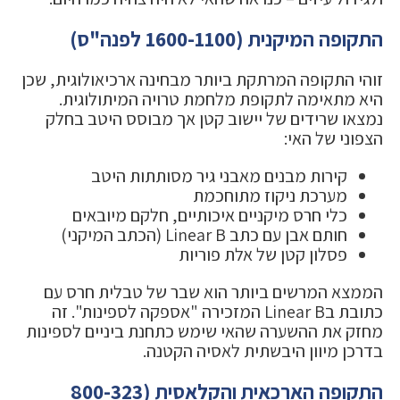
התקופה המיקנית (1600-1100 לפנה"ס)
זוהי התקופה המרתקת ביותר מבחינה ארכיאולוגית, שכן
היא מתאימה לתקופת מלחמת טרויה המיתולוגית.
נמצאו שרידים של יישוב קטן אך מבוסס היטב בחלק
הצפוני של האי:
קירות מבנים מאבני גיר מסותתות היטב
מערכת ניקוז מתוחכמת
כלי חרס מיקניים איכותיים, חלקם מיובאים
חותם אבן עם כתב Linear B (הכתב המיקני)
פסלון קטן של אלת פוריות
הממצא המרשים ביותר הוא שבר של טבלית חרס עם
כתובת בLinear B המזכירה "אספקה לספינות". זה
מחזק את ההשערה שהאי שימש כתחנת ביניים לספינות
בדרכן מיוון היבשתית לאסיה הקטנה.
התקופה הארכאית והקלאסית (800-323