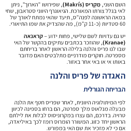
השם השני,
מַקְרִיס (Makrís)
, שפירושו "הארוך", ניתן
לאי בגלל צורתו המאורכת. הגיאוגרף היווני סטראבון, שחי
במאה הראשונה לפנה"ס, תיעד שהאי נמתח לאורך של
60 סטדיות (כ-11 ק"מ), מה שהצדיק את שמו התיאורי.
יש גם עדויות לשם שלישי, פחות ידוע –
קראנאה
(Kranae)
, שהוזכר בכתבים עתיקים בהקשר של האי
שבו לנו פריס והלנה בלילה הראשון לאחר בריחתם
מספרטה. חוקרים מודרניים מתלבטים האם מדובר
באותו אי או באי אחר באזור.
האגדה של פריס והלנה
הבריחה הגורלית
לפי המיתולוגיה היוונית, לאחר שפריס חטף את הלנה
מבעלה מנלאוס מלך ספרטה, הם ברחו בספינה לכיוון
טרויה. בדרכם, הם עצרו במקרוניסוס לבלות את לילתם
הראשון יחד כזוג. המשורר הומרוס רומז לכך באיליאדה,
אם כי לא מזכיר את שם האי במפורש.