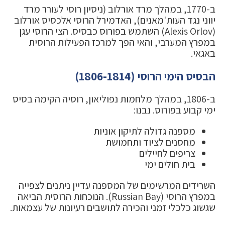
ב-1770, במהלך מרד אורלוב (ניסיון רוסי לעורר מרד
יווני נגד העות'מאנים), האדמירל הרוסי אלכסיס אורלוב
(Alexis Orlov) השתמש בפורוס כבסיס. הצי הרוסי עגן
במפרץ המערבי, והאי הפך למרכז הפעילות הרוסית
באגאי.
הבסיס הימי הרוסי (1806-1814)
ב-1806, במהלך מלחמות נפוליאון, רוסיה הקימה בסיס
ימי קבוע בפורוס. נבנו:
מספנה גדולה לתיקון אוניות
מחסנים לציוד ותחמושת
צריפים לחיילים
בית חולים ימי
השרידים המרשימים של המספנה עדיין ניתנים לצפייה
במפרץ הרוסי (Russian Bay). הנוכחות הרוסית הביאה
שגשוג כלכלי זמני והכירה לתושבים רעיונות של עצמאות.