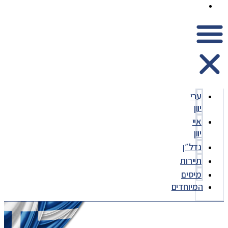
המיוחדים
ערי
יוון
איי
יוון
נדל״ן
תיירות
מיסים
המיוחדים