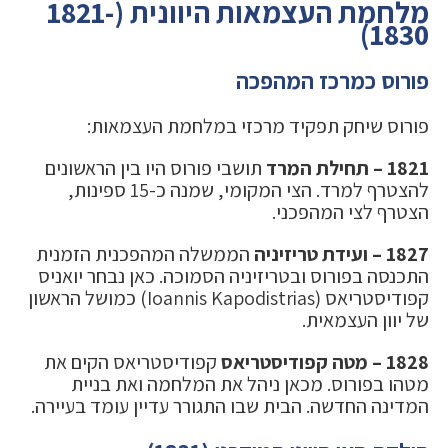
מלחמת העצמאות היוונית (1821-
1830)
פורוס כמרכז המהפכה
פורוס שיחק תפקיד מרכזי במלחמת העצמאות:
1821 – תחילת המרד
תושבי פורוס היו בין הראשונים
להצטרף למרד. הצי המקומי, שמנה כ-15 ספינות,
הצטרף לצי המהפכני.
1827 – ועידת טריזיניה
הממשלה המהפכנית הזמנית
התכנסה בפורוס ובטריזיניה הסמוכה. כאן נבחר יואניס
קפודיסטריאס (Ioannis Kapodistrias) כמושל הראשון
של יוון העצמאית.
1828 – מטה קפודיסטריאס
קפודיסטריאס הקים את
מטהו בפורוס. מכאן ניהל את המלחמה ואת בניית
המדינה החדשה. הבית שבו התגורר עדיין עומד בעיירה.