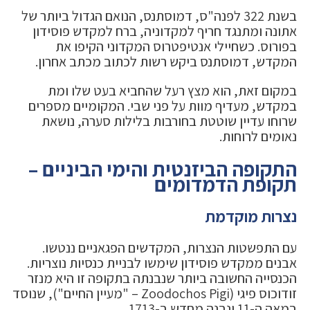
בשנת 322 לפנה"ס, דמוסתנס, הנואם הגדול ביותר של
אתונה ומתנגד חריף למקדוניה, ברח למקדש פוסידון
בפורוס. כשחיילי אנטיפטרוס המקדוני הקיפו את
המקדש, דמוסתנס ביקש רשות לכתוב מכתב אחרון.
במקום זאת, הוא מצץ רעל שהחביא בעט שלו ומת
במקדש, מעדיף מוות על פני שבי. המקומיים מספרים
שרוחו עדיין שוטטת בחורבות בלילות סערה, נושאת
נאומים לרוחות.
התקופה הביזנטית והימי הביניים –
תקופת הדמדומים
נצרות מוקדמת
עם התפשטות הנצרות, המקדשים הפגאניים ננטשו.
אבנים ממקדש פוסידון שימשו לבניית כנסיות נוצריות.
הכנסייה החשובה ביותר שנבנתה בתקופה זו היא מנזר
זודוכוס פיגי (Zoodochos Pigi – "מעיין החיים"), שנוסד
במאה ה-11 ונבנה מחדש ב-1713.