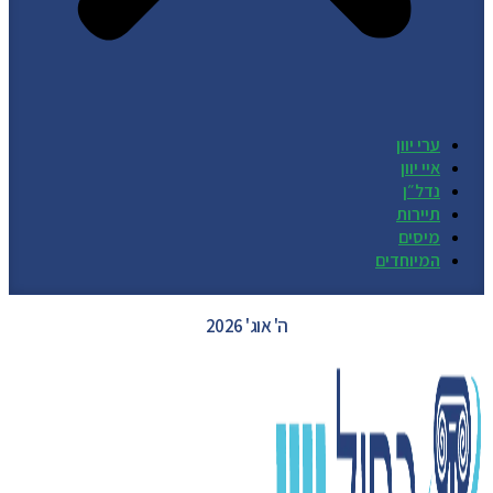
ערי יוון
איי יוון
נדל״ן
תיירות
מיסים
המיוחדים
GREECE WEATHER
ה' אוג' 2026