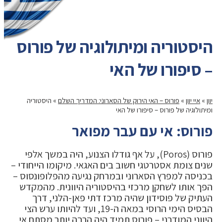
היסטוריה ומיתולוגיה של פורוס
– סיפורו של האי
יוון
»
איי יוון
»
פורוס – האי הירוק של הסארוני: המדריך השלם
»
היסטוריה
ומיתולוגיה של פורוס – סיפורו של האי
פורוס: אי עם עבר מפואר
פורוס (Poros), על אף גודלו הצנוע, היה במשך אלפי
שנים צומת אסטרטגי חשוב בים האגאי. מיקומו הייחודי –
בכניסה למפרץ הסארוני ובמרחק נגיעה מהפלופונסוס –
הפך אותו לשחקן מרכזי בהיסטוריה היוונית. מהמקדש
העתיק של פוסידון שהיה מרכז דתי פאן-הלני, דרך
הבסיס הימי הרוסי במאה ה-19, ועד להיותו ערש הצי
היווני המודרני – פורוס תמיד היה הרבה יותר מסתם אי