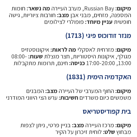
מיקום:
Russian Bay, מערב העיירה
מה נשאר:
חומות
המספנה, מזחים, מבני אבן
מצב:
חורבות ציוריות, גישה
חופשית
עניין מיוחד:
פופולרי לצילומים
מנזר זודוכוס פיגי (1713)
מיקום:
מזרחית לאסקלי
מה לראות:
איקונוסטזיס
מגולף, איקונות היסטוריות, חצר מוצלת
שעות:
08:00-
13:00, 17:00-20:00
כניסה:
חינם, תרומות מתקבלות
האקדמיה הימית (1831)
מיקום:
החוף המערבי של העיירה
מצב:
המבנים
משמשים כיום משרדים
חשיבות:
ערש הצי היווני המודרני
בית קפודיסטריאס
מיקום:
מרכז העיירה
מצב:
בניין פרטי, ניתן לצפות
מבחוץ
שלט:
לוחית זיכרון על הקיר