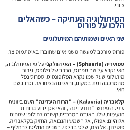
ציורי.
המיתולוגיה העתיקה – כשהאלים
הלכו על פורוס
שני האיים ושמותיהם המיתולוגיים
פורוס מורכב למעשה משני איים שחוברו באיסתמוס צר:
ספאיריה (Sphaeria) – האי הוולקני
על פי המיתולוגיה,
האי נקרא על שם ספרוס, הרכב של פלופס, גיבור
מיתולוגי שעל שמו נקרא הפלופונסוס. ספרוס נפל
מהמרכבה ומת במקום, והאלים הנציחו את זכרו בשם
האי.
קלאבריה (Kalavria) – "הרוח העדינה"
השם ביוונית
עתיקה פירושו "רוח עדינה", והאי אכן ידוע ברוחות
הנעימות שלו. האגדה המרכזית קשורה לחילופי שטחים
אלוהיים: אפולו, אל השמש והנבואה, החזיק בקלאבריה.
פוסידון, אל הים, שלט בדלפי. השניים החליטו להחליף –