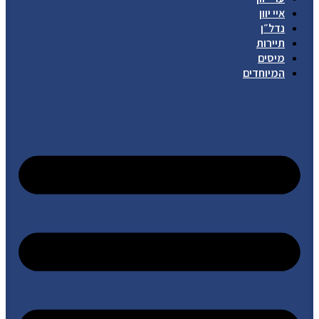
איי יוון
נדל״ן
תיירות
מיסים
המיוחדים