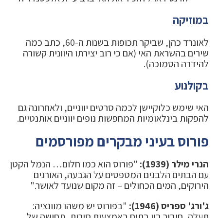
במוזיקה
לאונרד כהן, שביקר תכופות בשנות ה-60, כתב כמה
שירים בהשראת האי (אם כי רוב יצירתו היוונית קשורה
להידרה הסמוכה).
בקולנוע
האי שימש כלוקיישן לכמה סרטים יווניים, ולאחרונה גם
להפקות בינלאומיות המחפשות נופים יווניים אותנטיים.
פורוס בעיני מבקרים מפורסמים
הנרי מילר (1939):
"פורוס הוא כמו חלום… הנמל הקטן
עם הבתים הלבנים המטפסים על הגבעה, האורנים
הירוקים, המים הכחולים – זה מקום שנועד לאושר."
ג'ורג' ספריס (1946):
"בפורוס יש משהו מוונציה:
תעלה, חיבור בין בתים באמצעות סירות, תחושה של