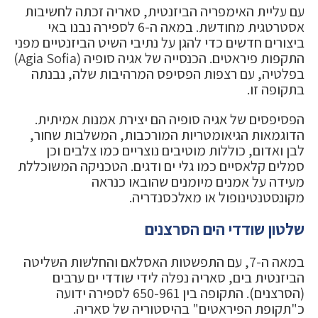
עם עליית האימפריה הביזנטית, סאריה זכתה לחשיבות
אסטרטגית מחודשת. במאה ה-6 לספירה נבנו באי
ביצורים חדשים כדי להגן על נתיבי השיט הביזנטיים מפני
התקפות פיראטים. הכנסייה של אגיה סופיה (Agia Sofia)
בפלטיה, עם רצפות הפסיפס המרהיבות שלה, נבנתה
בתקופה זו.
הפסיפסים של אגיה סופיה הם יצירת אמנות אמיתית.
הדוגמאות הגיאומטריות המורכבות, המשלבות שחור,
לבן ואדום, כוללות מוטיבים נוצריים כמו צלבים וכן
סמלים קלאסיים כמו גלי ים ודגים. הטכניקה המשוכללת
מעידה על אמנים מיומנים שהובאו כנראה
מקונסטנטינופול או מאלכסנדריה.
שלטון שודדי הים הסרצנים
במאה ה-7, עם התפשטות האסלאם והחלשות השליטה
הביזנטית בים, סאריה נפלה לידי שודדי ים ערבים
(הסרצנים). התקופה בין 650-961 לספירה ידועה
כ"תקופת הפיראטים" בהיסטוריה של סאריה.