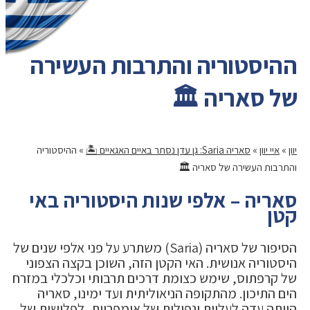
ההיסטוריה והתרבות העשירה
של סאריה 🏛️
יוון
»
איי יוון
»
סאריה Saria: גן עדן נסתר באיים האגאיים 🏝️
»
ההיסטוריה
והתרבות העשירה של סאריה 🏛️
סאריה – אלפי שנות היסטוריה באי
קטן
הסיפור של סאריה (Saria) משתרע על פני אלפי שנים של
היסטוריה אנושית. האי הקטן הזה, השוכן בקצה הצפוני
של קרפתוס, שימש כצומת דרכים תרבותי וכלכלי במזרח
הים התיכון. מהתקופה הניאוליתית ועד ימינו, סאריה
הייתה עדה לעליות ונפילות של אימפריות, לפלישות של