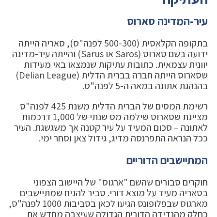
עיר-המדינה סארוס
בתקופה הקלאסית (500-300 לפנה"ס), סאריה הייתה
ידועה בשם סארוס (Saros או Sarus) והייתה עיר-מדינה
יוונית עצמאית. כתובות עתיקות שנמצאו באי מעידות
שסארוס הייתה חברה בברית הדלית (Delian League)
בהנהגת אתונה במאה ה-5 לפנה"ס.
רשימת המסים של הברית הדלית משנת 425 לפנה"ס
מציינת שסארוס שילמה מס שנתי של 1,000 דרכמות
לאתונה – סכום המעיד על עיר קטנה אך משגשגת. העיר
ככל הנראה התפרנסה מדיג, גידול צאן וסחר ימי.
המתיישבים הדוריים
חוקרים סבורים שהשם "ארגוס" של היישוב הצפוני
בסאריה מעיד על מוצא דורי. סביר להניח שמתיישבים
מארגוס שבפלופונס הגיעו לכאן בסביבות 1000 לפנה"ס,
כחלק מהנדידה הדורית הגדולה שעיצבה מחדש את