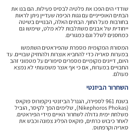
שודדי הים הפכו את פלטיה לבסיס פעילות. הם בנו את
הבתים האופייניים עם גגות הכיפה שעדיין ניתן לראות
בחורבות מעל החוף. הבתים האלה, הבנויים בשיטה
ייחודית של אבנים משתלבות ללא מלט, שימשו גם
כמחסנים לשלל וגם כמגורים.
המסורת המקומית מספרת שהפיראטים השתמשו
במערות סאריה כדי להחביא אוצרות ולהחזיק שבויים. עד
היום, דייגים מקומיים מספרים סיפורים על מטמוני זהב
החבויים במערות, אם כי אף אוצר משמעותי לא נמצא
מעולם.
השחרור הביזנטי
בשנת 961 לספירה, הגנרל הביזנטי ניקפורוס פוקאס
(Nikephoros Phokas), שלימים הפך לקיסר, הוביל
משלחת ימית גדולה לשחרור האיים מידי הפיראטים.
לאחר כיבוש כרתים, פוקאס הפליג צפונה וכבש את
סאריה וקרפתוס.