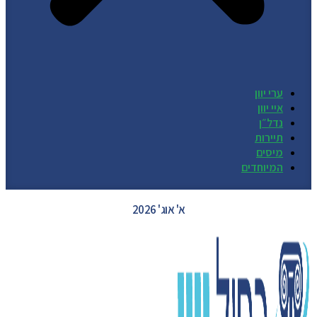
ערי יוון
איי יוון
נדל״ן
תיירות
מיסים
המיוחדים
GREECE WEATHER
א' אוג' 2026