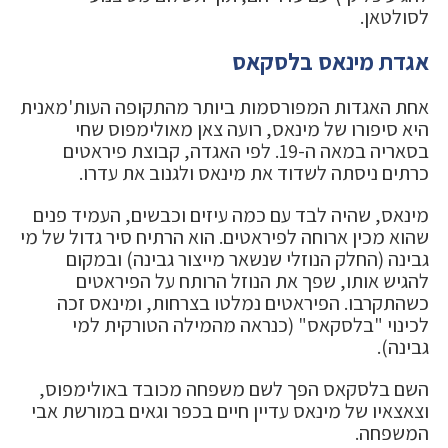
לסולטאן.
אגדת מינאס בלסקאס
אחת האגדות המפורסמות ביותר מהתקופה העות'מאנית
היא סיפורו של מינאס, רועה צאן מאולימפוס שחי
בסאריה במאה ה-19. לפי האגדה, קבוצת פיראטים
כרתים ניסתה לשדוד את מינאס ולגנוב את עדרו.
מינאס, שהיה לבד עם כמה עיזים וכבשים, העמיד פנים
שהוא מכין ארוחה לפיראטים. הוא הרתיח סיר גדול של מי
גבינה (החלק הנוזלי שנשאר מייצור גבינה) ובמקום
להגיש אותו, שפך את הנוזל הרותח על הפיראטים
כשהתקרבו. הפיראטים נמלטו בצרחות, ומינאס זכה
לכינוי "בלסקאס" (כנראה מהמילה הטורקית למי
גבינה).
השם בלסקאס הפך לשם משפחה מכובד באולימפוס,
וצאצאיו של מינאס עדיין חיים בכפר וגאים במורשת אבי
המשפחה.