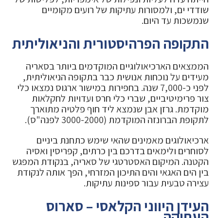
שודדי ים, ולמסורות עתיקות של רועים מקומיים
שנמשכות עד היום.
התקופה הפרהיסטורית והניאוליתית
הממצאים הארכיאולוגיים המוקדמים ביותר בסאריה
מעידים על נוכחות אנושית כבר בתקופה הניאוליתית,
לפני כ-7,000 שנה. בחפירות במישור ארגוס נמצאו כלי
צור פרימיטיביים, שברי כלי חרס ועדויות לחקלאות
מוקדמת. גרזן אבן שנמצא ליד חוף פלטיה מתוארך
לתקופת הברונזה המוקדמת (3000-2000 לפנה"ס).
ארכיאולוגים מאמינים שהאי שימש כתחנת ביניים
לסוחרים ולימאים בדרכם בין כרתים, קפריסין ואסיה
הקטנה. המיקום האסטרטגי של סאריה, בנקודת המפגש
בין הים האגאי והים התיכון המזרחי, הפך אותה לנקודת
עצירה טבעית עבור ספינות עתיקות.
העידן היווני הקלאסי – סארוס
העתיקה