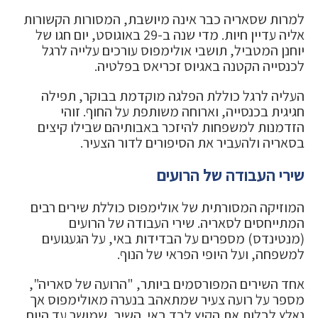
למרות שסאריה כבר אינה מיושבת, המסורות הקשורות
אליה עדיין חיות. מדי שנה ב-29 באוגוסט, יום חגו של
יוחנן המטביל, תושבי אולימפוס עורכים עלייה לרגל
לכנסייה הקטנה באגיוס זכריאס בפלטיה.
העליה לרגל כוללת הפלגה מוקדמת בבוקר, תפילה
חגיגית בכנסייה, וארוחה משותפת על החוף. זוהי
הזדמנות למשפחות להיזכר באבותיהם שבילו קיצים
בסאריה ולהעביר את הסיפורים לדור הצעיר.
שירי העבודה של הרועים
המוזיקה המסורתית של אולימפוס כוללת שירים רבים
המתייחסים לסאריה. שירי העבודה של הרועים
(מנטינדס) מספרים על הבדידות באי, על הגעגועים
למשפחה, ועל היופי הפראי של הנוף.
אחד השירים המפורסמים ביותר, "הרועה של סאריה",
מספר על רועה צעיר שמתאהב בנערה מאולימפוס אך
נאלץ לבלות את הקיץ לבד באי. השיר, שמושר עד היום