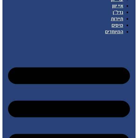
איי יוון
נדל״ן
תיירות
מיסים
המיוחדים