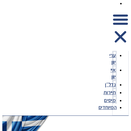
המיוחדים
ערי
יוון
איי
יוון
נדל״ן
תיירות
מיסים
המיוחדים