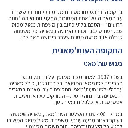
בתקופה זו התפתחו מסורות מקומיות ייחודיות ששרדו
עד המאה ה-20. אחת המסורות המעניינות הייתה "חוזה
הרועים" – הסכם בלתי כתוב בין משפחות מאולימפוס
שבקרפתוס לגבי זכויות המרעה בסאריה. כל משפחה
קיבלה אזור מרעה מסוים שעבר בירושה מאב לבן.
התקופה העות'מאנית
כיבוש עות'מאני
בשנת 1537, לאחר מצור ממושך על רודוס, נכנעו
האבירים לסולימאן המפואר וכל הדודקנז, כולל סאריה,
עבר לשלטון העות'מאני. התקופה העות'מאנית בסאריה
התאפיינה בהזנחה יחסית – הטורקים לא ראו חשיבות
אסטרטגית או כלכלית באי הקטן.
במהלך 400 שנות השלטון העות'מאני, סאריה שימשה
בעיקר כאזור מרעה עונתי. משפחות מאולימפוס המשיכו
להגיע כל קיץ עם עדריהם, תוך תשלום מס צנוע