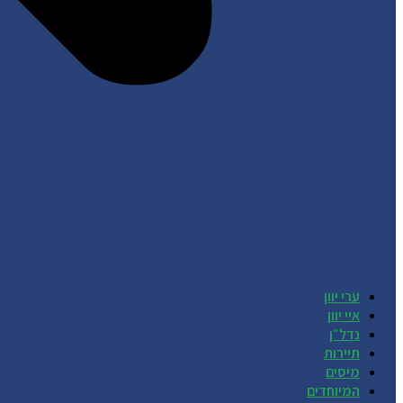
ערי יוון
איי יוון
נדל״ן
תיירות
מיסים
המיוחדים