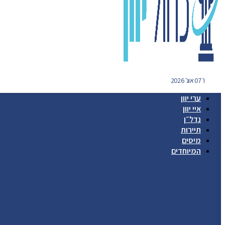
ו' 07 אוג' 2026
ערי יוון
איי יוון
נדל״ן
תיירות
מיסים
המיוחדים