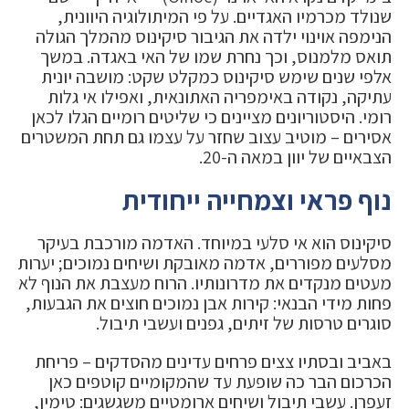
שנולד מכרמיו האגדיים. על פי המיתולוגיה היוונית,
הנימפה אוינוי ילדה את הגיבור סיקינוס מהמלך הגולה
תואס מלמנוס, וכך נחרת שמו של האי באגדה. במשך
אלפי שנים שימש סיקינוס כמקלט שקט: מושבה יונית
עתיקה, נקודה באימפריה האתונאית, ואפילו אי גלות
רומי. היסטוריונים מציינים כי שליטים רומיים הגלו לכאן
אסירים – מוטיב עצוב שחזר על עצמו גם תחת המשטרים
הצבאיים של יוון במאה ה-20.
נוף פראי וצמחייה ייחודית
סיקינוס הוא אי סלעי במיוחד. האדמה מורכבת בעיקר
מסלעים מפוררים, אדמה מאובקת ושיחים נמוכים; יערות
מעטים מנקדים את מדרונותיו. הרוח מעצבת את הנוף לא
פחות מידי הבנאי: קירות אבן נמוכים חוצים את הגבעות,
סוגרים טרסות של זיתים, גפנים ועשבי תיבול.
באביב ובסתיו צצים פרחים עדינים מהסדקים – פריחת
הכרכום הבר כה שופעת עד שהמקומיים קוטפים כאן
זעפרן. עשבי תיבול ושיחים ארומטיים משגשגים: טימין,