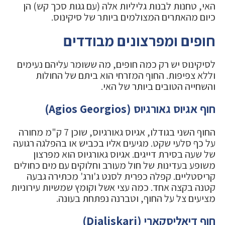
האי, טחנות לבנות גליליות אלה (עם גגות סכך קש) הן
כיום מהאתרים המצולמים ביותר של סיקינוס.
חופים ומפרצונים מבודדים
לסיקינוס יש רק כמה חופים, מה ששומר עליהם נעימים
וללא צפיפות. החוף המזרחי הוא ביתם של החולות
והשחייה הטובים ביותר של האי.
חוף אגיוס גאורגיוס (Agios Georgios)
החוף השני בגודלו, אגיוס גאורגיוס, שוכן 7 ק"מ מחורה
על כף סלעי שקט. מגיעים אליו בכביש או בהפלגה רגועה
של שעה בסירת דייגים. אגיוס גאורגיוס הוא מפרצון
משופע בעדינות של חול מעורב וחלוקים עם מים כחולים
קריסטליים. קפלה כפרית לסנט ג'ורג' מכתירה גבעה
קטנה בקצה אחד. כמה עצי אשל וקומץ שמשיות עירוניות
מציעים צל על החוף, וטברנה נפתחת בעונה.
חוף דיאליסקארי (Dialiskari)