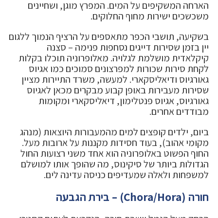
הארחה המשקיפים על המים. המפרץ מוגן, ושחיינים
משכשכים ישירות מחוף החלוקים.
בשקיעה, תושבי הכפר מתאספים על הרציף הנמוך ללגום
יין בזמן שסירות דייגים נסחפות פנימה – סצנה
קיקלאדית מושלמת לגלויה. מאלופרוניה תוכלו בקלות
לקחת סירות שכורות למפרצונים סמוכים כמו אגיוס
גאורגיוס ודיאליסקארי. למעשה, משרד התיירות מציין
שסירות מעבירות באופן קבוע מבקרים מכאן לאגיוס
גאורגיוס, אגיוס פנטלימון, דיאליסקארי ומקומות
מבודדים אחרים.
ביום, ילדים קופצים למים מהמעבורות היוצאות (מנהג
מקומי אהוב), בעוד חסידות מקננות על ארובות מעל.
החוף הפשוט באלופרוניה הוא אחד משני רצועות החול
הגדולות ביותר של סיקינוס, מה שהופך אותו למושלם
למשפחות ולאלה שמעדיפים כניסה עדינה לים.
חורה (Chora/Hora) – בירת הגבעה