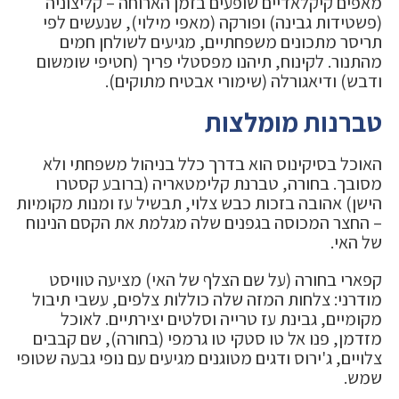
מאפים קיקלאדיים שופעים בזמן הארוחה – קליצוניה
(פשטידות גבינה) ופורקה (מאפי מילוי), שנעשים לפי
תריסר מתכונים משפחתיים, מגיעים לשולחן חמים
מהתנור. לקינוח, תיהנו מפסטלי פריך (חטיפי שומשום
ודבש) ודיאגורלה (שימורי אבטיח מתוקים).
טברנות מומלצות
האוכל בסיקינוס הוא בדרך כלל בניהול משפחתי ולא
מסובך. בחורה, טברנת קלימטאריה (ברובע קסטרו
הישן) אהובה בזכות כבש צלוי, תבשיל עז ומנות מקומיות
– החצר המכוסה בגפנים שלה מגלמת את הקסם הנינוח
של האי.
קפארי בחורה (על שם הצלף של האי) מציעה טוויסט
מודרני: צלחות המזה שלה כוללות צלפים, עשבי תיבול
מקומיים, גבינת עז טרייה וסלטים יצירתיים. לאוכל
מזדמן, פנו אל טו סטקי טו גרמפי (בחורה), שם קבבים
צלויים, ג'ירוס ודגים מטוגנים מגיעים עם נופי גבעה שטופי
שמש.