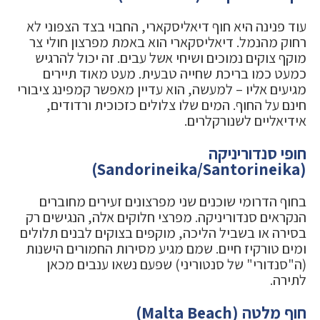
עוד פנינה היא חוף דיאליסקארי, החבוי בצד הצפוני לא
רחוק מהנמל. דיאליסקארי הוא באמת מפרצון חולי צר
מוקף צוקים נמוכים ושיחי אשל עבים. זה יכול להרגיש
כמעט כמו בריכת שחייה טבעית. מעט מאוד תיירים
מגיעים אליו – למעשה, הוא עדיין מאפשר קמפינג ציבורי
חינם על החוף. המים שלו צלולים כזכוכית ורדודים,
אידיאליים לשנורקלרים.
חופי סנדוריניקה
(Sandorineika/Santorineika)
בחוף הדרומי שוכנים שני מפרצונים זעירים מחוברים
הנקראים סנדוריניקה. מפרצי חלוקים אלה, הנגישים רק
בסירה או בשביל הליכה, מוקפים בצוקים לבנים תלולים
ומים טורקיז חיים. שמם מגיע מסירות החמורים הישנות
(ה"סנדורי" של סנטוריני) שפעם נשאו ענבים מכאן
לתירה.
חוף מלטה (Malta Beach)