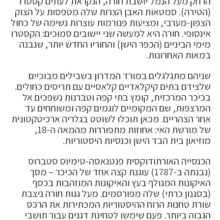
הרחק מעל הנמל יושבת חורה, הנקראת לעתים קסטרו
(הטירה). סמטאות האבן הצרות שלה מטפסות על הצוק
הצפון-מערבי, ומציעות פנורמות עוצרות נשימה של כחול
אינסופי. חורה היא למעשה שני יישובים סמוכים: הקסטרו
מימי הביניים (הכפר הישן) והחוריו החדש יותר, שנבנה
במאות האחרונות.
שניהם מתגלגלים במורד המדרון בשבילים מבוכיים
שלצידם בתים קיקלאדיים קלאסיים עם תריסים כחולים.
בכיכר המרכזית, קומץ בתי קפה וטברנות נשפכים אל
המרצפות, שם המקומיים לוגמים קפה ומשוחחים עד
אחר הצהריים. מכאן תוכלו לשוטט בגלריה ארכיטקטונית
של מורשת האי: אחוזות מתפוררות מהמאה ה-18,
מוזיאון בית הבד הישן וכנסיות היסטוריות.
הכנסייה האורתודוקסית פנטנאסה-טימיוס סטברוס
(נבנתה ב-1787) עוגנת קצה אחד של הכיכר – מסך
האיקונות המגולף בעץ והאיקונות המוזהבות בכסף
(בסגנון כרתי) שלה מפורסמים. מעל גגות חורה ניצבת
שורת טחנות הרוח ההיסטוריות המכתירות את הרכס
הגבוה ביותר. פעם שימשו לטחינת דגנים עבור תושבי