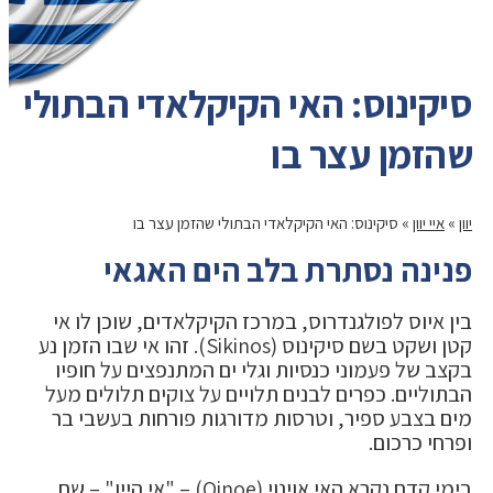
סיקינוס: האי הקיקלאדי הבתולי
שהזמן עצר בו
יוון
»
איי יוון
»
סיקינוס: האי הקיקלאדי הבתולי שהזמן עצר בו
פנינה נסתרת בלב הים האגאי
בין איוס לפולגנדרוס, במרכז הקיקלאדים, שוכן לו אי
קטן ושקט בשם סיקינוס (Sikinos). זהו אי שבו הזמן נע
בקצב של פעמוני כנסיות וגלי ים המתנפצים על חופיו
הבתוליים. כפרים לבנים תלויים על צוקים תלולים מעל
מים בצבע ספיר, וטרסות מדורגות פורחות בעשבי בר
ופרחי כרכום.
בימי קדם נקרא האי אוינוי (Oinoe) – "אי היין" – שם