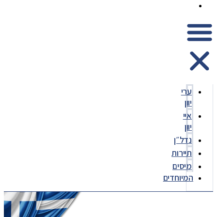
המיוחדים
ערי
יוון
איי
יוון
נדל״ן
תיירות
מיסים
המיוחדים