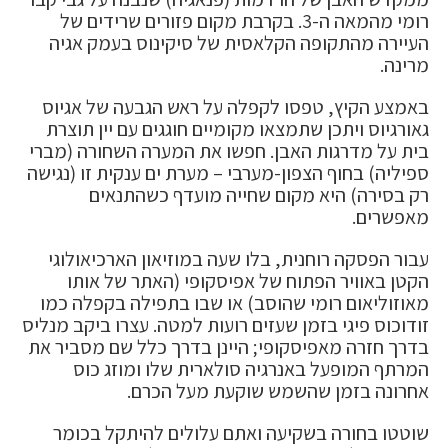
רומי מהמאה ה-3. בקרבת מקום פזורים שרידים של
העיירה מהתקופה הקלאסית של סיקינוס בעמק אגיה
מרינה.
באמצע הקיץ, טפסו לקפלה על ראש הגבעה של אגיוס
גאורגיוס ויתכן שתמצאו מקומיים חוגגים עם יין תוצרת
בית על מדרגות האבן. חפשו את המערה השחורה (מברי
ספיליה) בחוף הצפון-מערבי – מערת ים ענקית זו (נגישה
רק בסירה) היא מקום שחייה מועדף כשהתנאים
מאפשרים.
עבור הפסקה רוחנית, בלו שעה במוזיאון הארכיאולוגי
הקטן באוויר הפתוח של אפיסקופי (האתר של אותו
מאוזוליאום רומי שהוסב) או שבו בתפילה בקפלה כמו
זודוכוס פיגי בזמן שעזים רועות למטה. עצרו ביקב מנליס
בדרך חזרה מאפיסקופי; היינן בדרך כלל שם מסביר את
המרתף המופעל באנרגיה סולארית שלו ומוזג כוס
אחרונה בזמן שהשמש שוקעת מעל הכרם.
שוטטו בחורה בשקיעה ואתם עלולים להיתקל בכומר