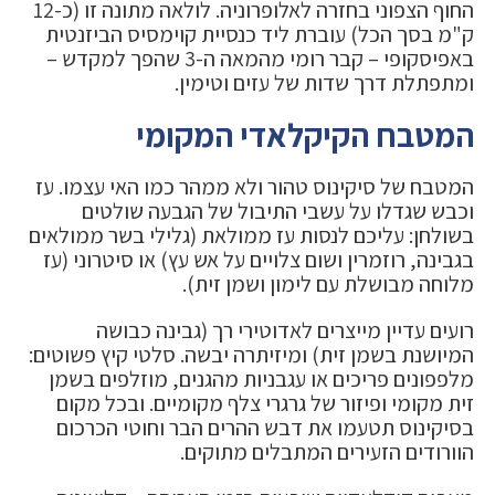
החוף הצפוני בחזרה לאלופרוניה. לולאה מתונה זו (כ-12
ק"מ בסך הכל) עוברת ליד כנסיית קוימסיס הביזנטית
באפיסקופי – קבר רומי מהמאה ה-3 שהפך למקדש –
ומתפתלת דרך שדות של עזים וטימין.
המטבח הקיקלאדי המקומי
המטבח של סיקינוס טהור ולא ממהר כמו האי עצמו. עז
וכבש שגדלו על עשבי התיבול של הגבעה שולטים
בשולחן: עליכם לנסות עז ממולאת (גלילי בשר ממולאים
בגבינה, רוזמרין ושום צלויים על אש עץ) או סיטרוני (עז
מלוחה מבושלת עם לימון ושמן זית).
רועים עדיין מייצרים לאדוטירי רך (גבינה כבושה
המיושנת בשמן זית) ומיזיתרה יבשה. סלטי קיץ פשוטים:
מלפפונים פריכים או עגבניות מהגנים, מוזלפים בשמן
זית מקומי ופיזור של גרגרי צלף מקומיים. ובכל מקום
בסיקינוס תטעמו את דבש ההרים הבר וחוטי הכרכום
הוורודים הזעירים המתבלים מתוקים.