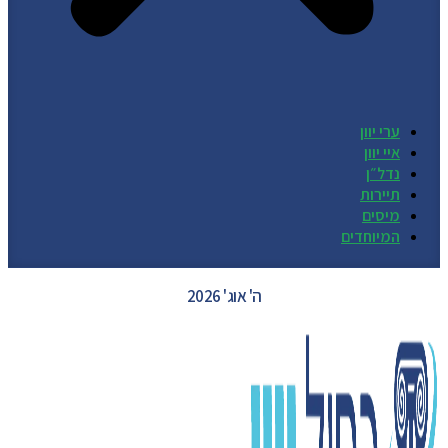
ערי יוון
איי יוון
נדל״ן
תיירות
מיסים
המיוחדים
GREECE WEATHER
ה' אוג' 2026