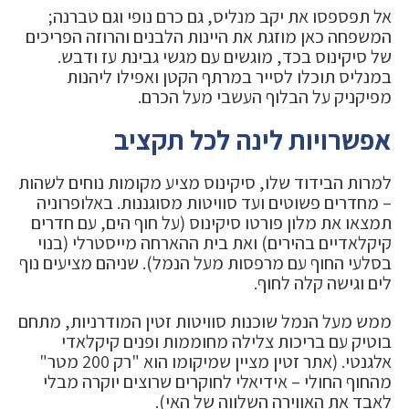
אל תפספסו את יקב מנליס, גם כרם נופי וגם טברנה;
המשפחה כאן מוזגת את היינות הלבנים והרוזה הפריכים
של סיקינוס בכד, מוגשים עם מגשי גבינת עז ודבש.
במנליס תוכלו לסייר במרתף הקטן ואפילו ליהנות
מפיקניק על הבלוף העשבי מעל הכרם.
אפשרויות לינה לכל תקציב
למרות הבידוד שלו, סיקינוס מציע מקומות נוחים לשהות
– מחדרים פשוטים ועד סוויטות מסוגננות. באלופרוניה
תמצאו את מלון פורטו סיקינוס (על חוף הים, עם חדרים
קיקלאדיים בהירים) ואת בית ההארחה מייסטרלי (בנוי
בסלעי החוף עם מרפסות מעל הנמל). שניהם מציעים נוף
לים וגישה קלה לחוף.
ממש מעל הנמל שוכנות סוויטות זטין המודרניות, מתחם
בוטיק עם בריכות צלילה מחוממות ופנים קיקלאדי
אלגנטי. (אתר זטין מציין שמיקומו הוא "רק 200 מטר"
מהחוף החולי – אידיאלי לחוקרים שרוצים יוקרה מבלי
לאבד את האווירה השלווה של האי).