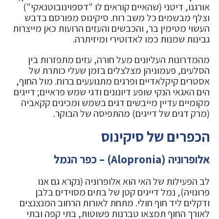
אורגנו, דיטני (שהאיים קוראים לו "דספוינובוטנאקי")
וצלף מבשמים כל משב רוח. סיקינוס מפורסם בדבש
העשוי מטימין בר, והכבשים והעזים הרועות כאן מייצרות
גבינות שמנות כמו לאדוטירי ומיזיתרה.
מהמדרונות העליונים מעל חורה, עזים מתפזרות בין
הסלעים, פעמוניהן מצלצלים בזמן שעלי כותרת של
אסטרים קיקלאדיים ופרגים מתנועעים ברוח. מול החוף,
הים האגאי הנקי שופע דיונונים ודגי שמש פראיים; דייגים
מקומיים עדיין מייבשים דגים בשמש ומכינים קקאביה
(מרק דגים של דייגים) מהתפיסה של הבוקר.
הכפרים של סיקינוס
אלופרוניה (Alopronia) – כפר הנמל
לב הפעילות של האי הוא אלופרוניה (נקרא גם אנו
פרונויה), נמל דייגים קטן של בתים מסוידים בלבן
ודקלים ליד חוף חולי. מתחת לאורות הרחוב המנצנצים
לאורך החוף תמצאו טברנות פשוטות, בתי קפה ובתי