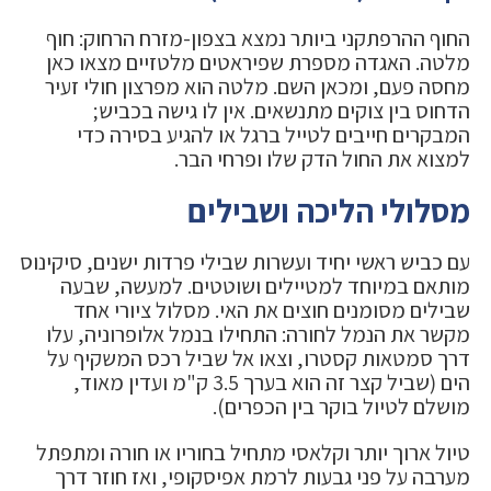
החוף ההרפתקני ביותר נמצא בצפון-מזרח הרחוק: חוף
מלטה. האגדה מספרת שפיראטים מלטזיים מצאו כאן
מחסה פעם, ומכאן השם. מלטה הוא מפרצון חולי זעיר
הדחוס בין צוקים מתנשאים. אין לו גישה בכביש;
המבקרים חייבים לטייל ברגל או להגיע בסירה כדי
למצוא את החול הדק שלו ופרחי הבר.
מסלולי הליכה ושבילים
עם כביש ראשי יחיד ועשרות שבילי פרדות ישנים, סיקינוס
מותאם במיוחד למטיילים ושוטטים. למעשה, שבעה
שבילים מסומנים חוצים את האי. מסלול ציורי אחד
מקשר את הנמל לחורה: התחילו בנמל אלופרוניה, עלו
דרך סמטאות קסטרו, וצאו אל שביל רכס המשקיף על
הים (שביל קצר זה הוא בערך 3.5 ק"מ ועדין מאוד,
מושלם לטיול בוקר בין הכפרים).
טיול ארוך יותר וקלאסי מתחיל בחוריו או חורה ומתפתל
מערבה על פני גבעות לרמת אפיסקופי, ואז חוזר דרך