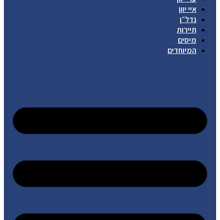
איי יוון
נדל״ן
תיירות
מיסים
המיוחדים