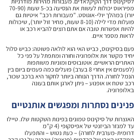
לסיקינוס דרך הקיקלאדים. מעבורות מהירות מודרניות
מפיראוס יכולות לעשות את הנסיעה בכ-5 שעות (70-90
יורו) במהלך יולי-אוגוסט. "מעבורות רכב" איטיות גם
פועלות מדי לילה (8-10 שעות, מחיר זול יותר), שיכולות
להיות אפשרות טובה אם אתם רוצים להביא רכב או
לראות מספר איים.
פעם בסיקינוס, כביש האי הוא לולאה פשוטה: כביש סלול
יחיד מקשר את אלופרוניה וחורה ומתפתל על פני כל
האתרים הראשיים. אוטובוסים ומוניות משותפות
(לפעמים אין אחרי 8 בערב) פועלים כמה פעמים ביום בין
הנמל לחורה. הדרך הנוחה ביותר לחקור היא ברכב שכור,
רכב שטח או אופנוע – ניתן לארגן אותם בעונה
באלופרוניה.
פנינים נסתרות ומפגשים אותנטיים
האוצרות של סיקינוס טמונים בפינות השקטות שלו. טיילו
עד למנזר הביזנטי של אפיסקופי (4 ק"מ
דרומית-מערבית לחורה) – כעת נטוש – והתפעלו
ממקדש האבן של הרדמות (פנאגיה) שנבנה על גבי קבר