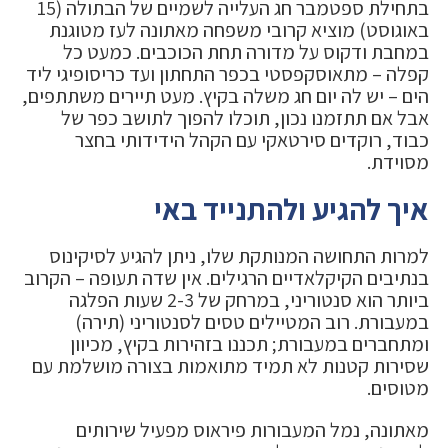
בתחילת ספטמבר חג העלייה לשמיים של הבתולה (15
באוגוסט) מוציא קרובי משפחה מאתונה לעז מטוגנת
במחבת ודקוס על מדורה תחת הכוכבים. כמעט כל
קפלה – מתאוסקפסטי בכפר התחתון ועד כריסופיגי ליד
הים – יש לה יום חג משלה בקיץ. מעט תיירים משתתפים,
אבל אם תתזמנו נכון, תוכלו להפוך לתושב כפר של
כבוד, רוקדים סירטאקי עם הקהל הידידותי בחצר
מסוידת.
איך להגיע ולהתנייד באי
למרות התחושה המנותקת שלו, ניתן להגיע לסיקינוס
בנתיבים הקיקלאדיים הרגילים. אין שדה תעופה – הקרוב
ביותר הוא סנטוריני, במרחק של 2-3 שעות הפלגה
במעבורת. רוב המטיילים טסים לסנטוריני (תירה)
ומתחברים במעבורת; תכננו בזהירות בקיץ, מכיוון
שסירות קטנות לא תמיד מתואמות בצורה מושלמת עם
מטוסים.
מאתונה, נמל המעבורות פיראוס מפעיל שירותים