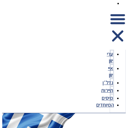
המיוחדים
ערי
יוון
איי
יוון
נדל״ן
תיירות
מיסים
המיוחדים