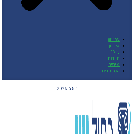
ערי יוון
איי יוון
נדל״ן
תיירות
מיסים
המיוחדים
GREECE WEATHER
ו' אוג' 2026