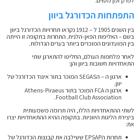
לפרק זמן מסוים.
התפתחות הכדורגל ביוון
בין השנים 1905 ל – 1912 נקראו תחרויות הכדורגל ביוון
בשם – האליפות הפאן-הלנית. התחרות בתקופה זו הייתה
בין המועדונים המוכרים ביותר בערים הגדולות.
לאחר מלחמות העולם, החליטו להתארגן שתי
התאחדויות חשובות ביוון והן:
ארגון ה – הSEGAS המוכר בתור איגוד הכדורגל של
יוון.
ארגון ה FCA המוכר בתור Athens-Piraeus
Football Club Association.
לשתי ההתאחדויות הללו, היה תרומה משמעותית
ביצירת הליגות היווניות. בתקופה ההיא ההתאחדויות יצרו
את:
תחרות הEPSAP ששילבה את קבוצות הכדורגל של