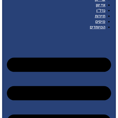
איי יוון
נדל״ן
תיירות
מיסים
המיוחדים