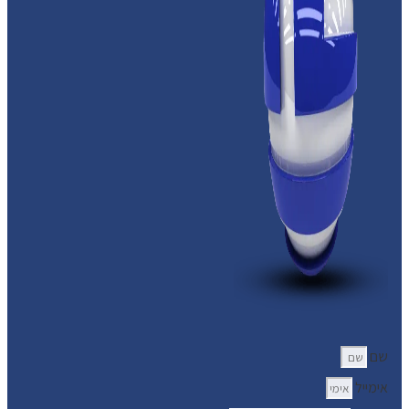
שם
אימייל