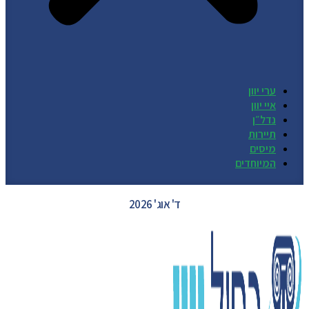
ערי יוון
איי יוון
נדל״ן
תיירות
מיסים
המיוחדים
GREECE WEATHER
ד' אוג' 2026