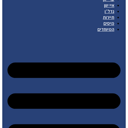
איי יוון
נדל״ן
תיירות
מיסים
המיוחדים