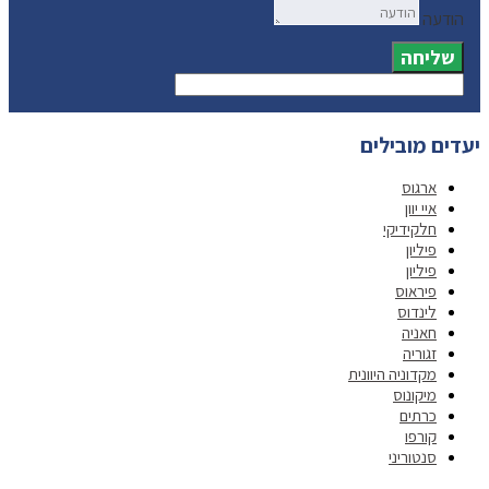
הודעה
שליחה
יעדים מובילים
ארגוס
איי יוון
חלקידיקי
פיליון
פיליון
פיראוס
לינדוס
חאניה
זגוריה
מקדוניה היוונית
מיקונוס
כרתים
קורפו
סנטוריני