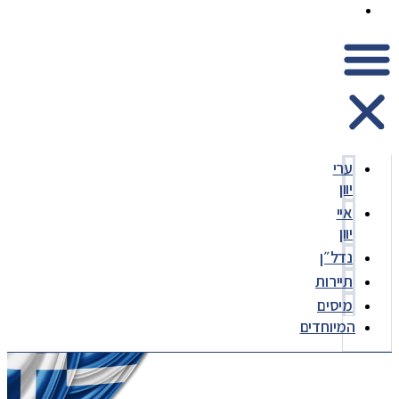
המיוחדים
ערי
יוון
איי
יוון
נדל״ן
תיירות
מיסים
המיוחדים