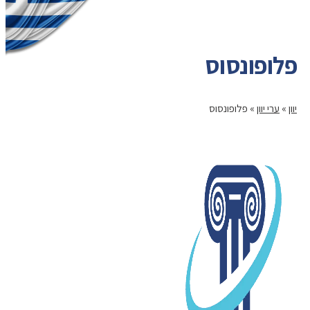
פלופונסוס
יוון
»
ערי יוון
»
פלופונסוס