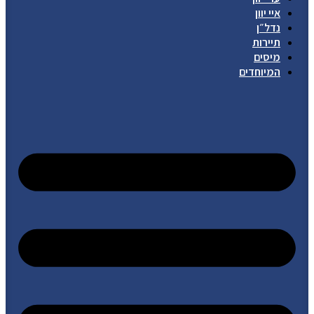
איי יוון
נדל״ן
תיירות
מיסים
המיוחדים