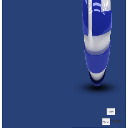
שם
אימייל