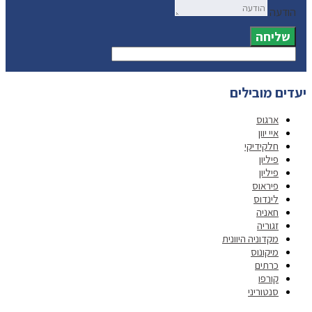
הודעה
שליחה
יעדים מובילים
ארגוס
איי יוון
חלקידיקי
פיליון
פיליון
פיראוס
לינדוס
חאניה
זגוריה
מקדוניה היוונית
מיקונוס
כרתים
קורפו
סנטוריני