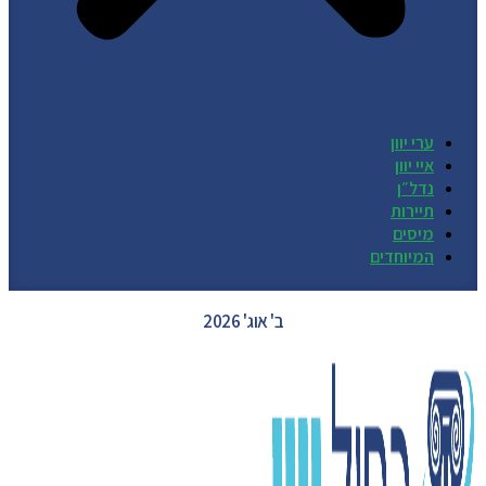
ערי יוון
איי יוון
נדל״ן
תיירות
מיסים
המיוחדים
GREECE WEATHER
ב' אוג' 2026