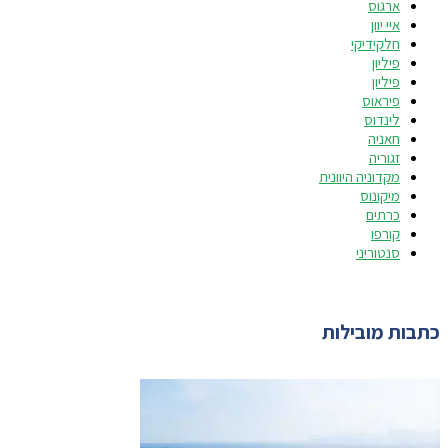
ארגוס
איי יוון
חלקידיקי
פיליון
פיליון
פיראוס
לינדוס
חאניה
זגוריה
מקדוניה היוונית
מיקונוס
כרתים
קורפו
סנטוריני
כתבות מובילות