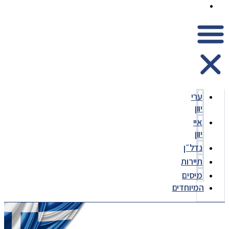
המיוחדים
ערי
יוון
איי
יוון
נדל״ן
תיירות
מיסים
המיוחדים