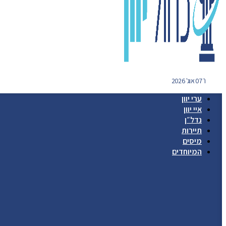
ו' 07 אוג' 2026
ערי יוון
איי יוון
נדל״ן
תיירות
מיסים
המיוחדים