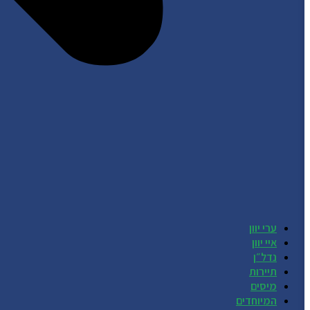
ערי יוון
איי יוון
נדל״ן
תיירות
מיסים
המיוחדים