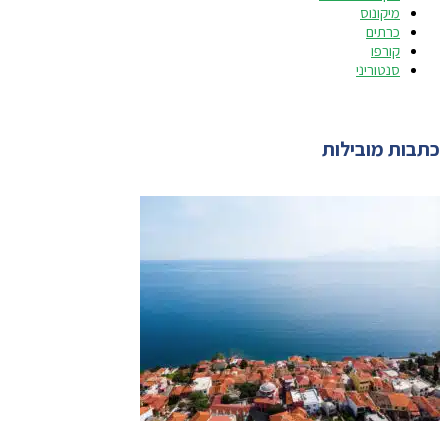
מיקונוס
כרתים
קורפו
סנטוריני
כתבות מובילות