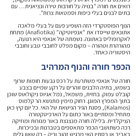
רואים את חורה "בנויה על חורבות טירה ונציאנית… עם
בתים לבנים בעלי כיפות וסמטאות צרות".
הנוף הפוסטקרדי הזה השפיע פעם על בעלי מלאכה
אתונאים שייסדו את "אנפיוטיקה" (Anafiotika) מתחת
לאקרופוליס באתונה. נשמתה של אנאפי היא רגועה,
מהורהרת וטהורה – מקום מפלט לחובבי טבע וחובבי
היסטוריה כאחד.
הכפר חורה והנוף המרהיב
חורה של אנאפי משתרעת על רכס גבעות חומות שרוף
בשמש, בתיה הלבנים זוהרים על רקע שמיים בצבע
קובלט עמוק. בחזית, משמאל, נמל אגיוס ניקולאוס שוכן
בתוך המפרץ המוגן. רחוק מימין מתנשא הר קלמוס
(Kalamos), פסגת הגיר הנישאת של האי. כל יום קיץ כאן
מתחיל ומסתיים באור כתום על הארכיטקטורה
הציקלדית. בלילה חורה מנצנצת באור מנורות ומוזיקה
רכה כשתושבי הכפר מתאספים בטברנות ובכיכרות.
באביב או בסתיו האי מרגיש זהוב וריק – רק שאון גלים