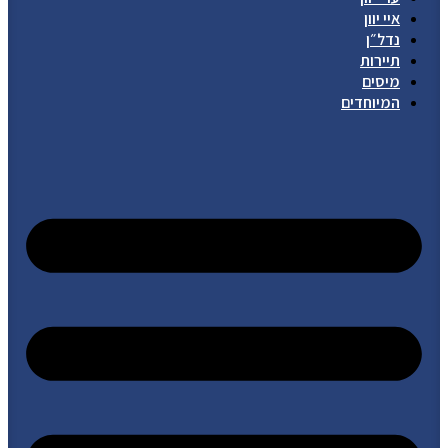
איי יוון
נדל״ן
תיירות
מיסים
המיוחדים