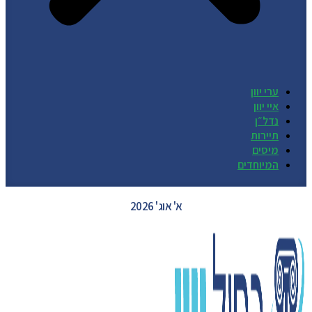
ערי יוון
איי יוון
נדל״ן
תיירות
מיסים
המיוחדים
GREECE WEATHER
א' אוג' 2026