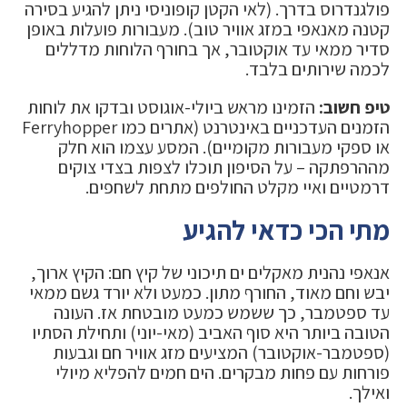
פולגנדרוס בדרך. (לאי הקטן קופוניסי ניתן להגיע בסירה
קטנה מאנאפי במזג אוויר טוב). מעבורות פועלות באופן
סדיר ממאי עד אוקטובר, אך בחורף הלוחות מדללים
לכמה שירותים בלבד.
טיפ חשוב:
הזמינו מראש ביולי-אוגוסט ובדקו את לוחות
הזמנים העדכניים באינטרנט (אתרים כמו Ferryhopper
או ספקי מעבורות מקומיים). המסע עצמו הוא חלק
מההרפתקה – על הסיפון תוכלו לצפות בצדי צוקים
דרמטיים ואיי מקלט החולפים מתחת לשחפים.
מתי הכי כדאי להגיע
אנאפי נהנית מאקלים ים תיכוני של קיץ חם: הקיץ ארוך,
יבש וחם מאוד, החורף מתון. כמעט ולא יורד גשם ממאי
עד ספטמבר, כך ששמש כמעט מובטחת אז. העונה
הטובה ביותר היא סוף האביב (מאי-יוני) ותחילת הסתיו
(ספטמבר-אוקטובר) המציעים מזג אוויר חם וגבעות
פורחות עם פחות מבקרים. הים חמים להפליא מיולי
ואילך.