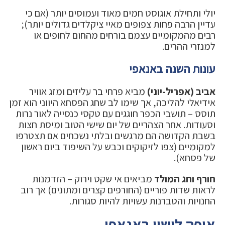
יולי ותחילת אוגוסט חמים מאוד ועמוסים יותר (אם כי
עדיין הרבה פחות צפופים מאיי ציקלדים גדולים יותר);
רבים מהמקומיים עצמם בורחים מהחום לחופים או
למנזרי ההרים.
עונות השנה באנאפי
אביב (אפריל-יוני)
מביא פרחי בר עליזים ומזג אוויר
אידיאלי להליכה, אך שימו לב שחג הפסחא היווני הוא זמן
תוסס – תושבי הכפר חוגגים עם טקסי כנסייה לאור נרות
וסעודות. אחר הצהריים של יום שישי הטוב ומיסת חצות
בשבת הקדושה הם מרגשים ובלתי נשכחים אם תצטרפו
למקומיים (צפו לזיקוקים וכבש על השיפוד ביום ראשון
של פסחא).
חורף וחג המולד
מביאים אי שקט וירוק – הזדמנות
לראות שדות פוריים (החורפים קצרים ומתונים) אך רוב
החנויות והטברנות עשויות להיות סגורות.
איפה לישון באנאפי