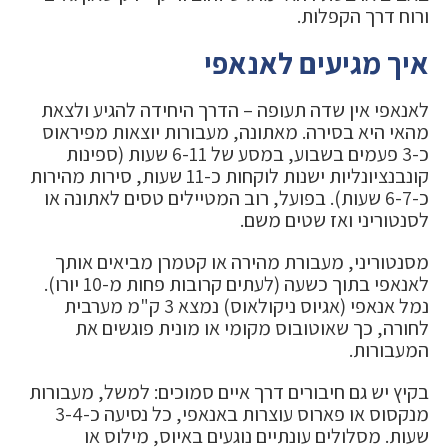
ורוח דרך הקפלות.
איך מגיעים לאנאפי
לאנאפי אין שדה תעופה – הדרך היחידה להגיע ולצאת
מהאי היא בסירה. מאתונה, מעבורות יוצאות מפיראוס
כ-3 פעמים בשבוע, במסע של 6-11 שעות (ספינות
קונבנציונליות ישנות לוקחות כ-11 שעות, סירות מהירות
כ-6-7 שעות). בפועל, רוב המטיילים טסים לאתונה או
לסנטוריני ואז שטים משם.
מסנטוריני, מעבורת מהירה או קטמרן מביאים אותך
לאנאפי בתוך כשעה (לעתים קרובות פחות מ-10 יורו).
נמל אנאפי (אגיוס ניקולאוס) נמצא 3 ק"מ מערבית
לחורה, כך שאוטובוס מקומי או מונית פוגשים את
המעבורות.
בקיץ יש גם חיבורים דרך איים סמוכים: למשל, מעבורות
מנקסוס או פארוס עוצרות באנאפי, כל נסיעה כ-3-4
שעות. מסלולים עונתיים נוגעים באיוס, מילוס או