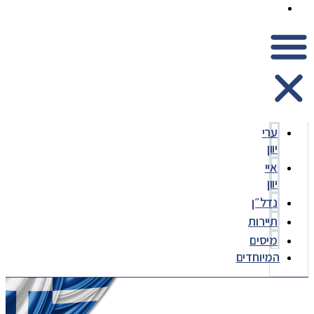
המיוחדים
ערי
יוון
איי
יוון
נדל״ן
תיירות
מיסים
המיוחדים