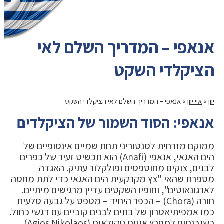
אנאפי – המדריך השלם לאי
הציקלדי השקט
יוון
»
איי יוון
»
אנאפי – המדריך השלם לאי הציקלדי השקט
אנאפי: הסוד השמור של הציקלדים
ממוקם מזרחית לסנטוריני תחת שמיים אינסופיים של
הים האגאי, אנאפי (Anafi) הוא תכשיט זעיר של כפרים
לבנים, צוקים מחוספסים ופולקלור עתיק. האגדה
מספרת שהאי "צץ מקרקעית הים האגאי כדי לתת מחסה
לארגונאוטים", וחופיו השקטים עדיין מרגישים מיתיים.
חורה (Chora) – הכפר היחיד – מטפס על גבעה סלעית
כמו אמפיתיאטרון של בתים לבנים קוביים עם דגשי כחול.
כשנכנסים למפרץ אגיוס ניקולאוס (Agios Nikolaos),