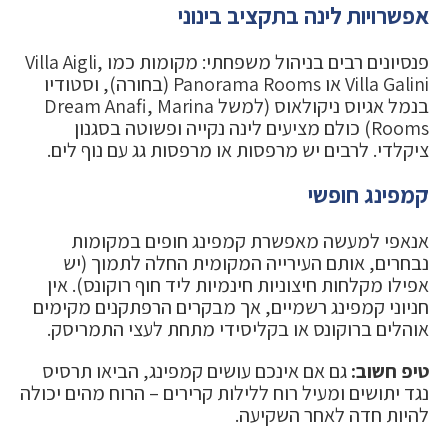
אפשרויות לינה בתקציב בינוני
פנסיונים רבים בניהול משפחתי: מקומות כמו Villa Aigli,
Villa Galini או Panorama Rooms (בחורה), וסטודיו
בנמל אגיוס ניקולאוס (למשל Dream Anafi, Marina
Rooms) כולם מציעים לינה נקייה ופשוטה בסגנון
ציקלדי. לרבים יש מרפסות או מרפסות גג עם נוף לים.
קמפינג חופשי
אנאפי למעשה מאפשרת קמפינג חופים במקומות
נבחרים, אותם העירייה המקומית החלה לתמוך (יש
אפילו מקלחות חיצוניות חינמיות ליד חוף רוקונס). אין
חניוני קמפינג רשמיים, אך מבקרים הרפתקנים מקימים
אוהלים ברוקונס או בקליסידי מתחת לעצי התמריסק.
טיפ חשוב:
גם אם אינכם עושים קמפינג, הביאו תרסיס
נגד יתושים ומעיל רוח ללילות קרירים – הרוח מהים יכולה
להיות חדה לאחר השקיעה.