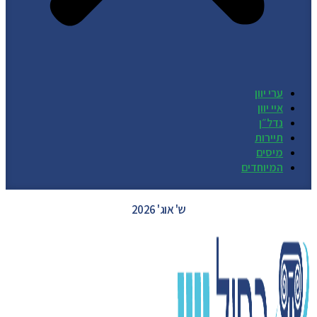
ערי יוון
איי יוון
נדל״ן
תיירות
מיסים
המיוחדים
GREECE WEATHER
ש' אוג' 2026