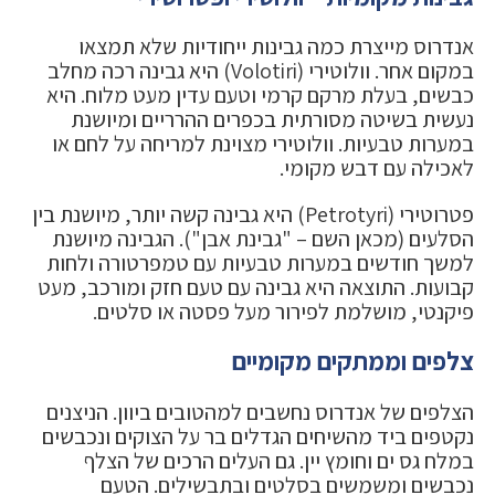
אנדרוס מייצרת כמה גבינות ייחודיות שלא תמצאו
במקום אחר. וולוטירי (Volotiri) היא גבינה רכה מחלב
כבשים, בעלת מרקם קרמי וטעם עדין מעט מלוח. היא
נעשית בשיטה מסורתית בכפרים ההרריים ומיושנת
במערות טבעיות. וולוטירי מצוינת למריחה על לחם או
לאכילה עם דבש מקומי.
פטרוטירי (Petrotyri) היא גבינה קשה יותר, מיושנת בין
הסלעים (מכאן השם – "גבינת אבן"). הגבינה מיושנת
למשך חודשים במערות טבעיות עם טמפרטורה ולחות
קבועות. התוצאה היא גבינה עם טעם חזק ומורכב, מעט
פיקנטי, מושלמת לפירור מעל פסטה או סלטים.
צלפים וממתקים מקומיים
הצלפים של אנדרוס נחשבים למהטובים ביוון. הניצנים
נקטפים ביד מהשיחים הגדלים בר על הצוקים ונכבשים
במלח גס ים וחומץ יין. גם העלים הרכים של הצלף
נכבשים ומשמשים בסלטים ובתבשילים. הטעם