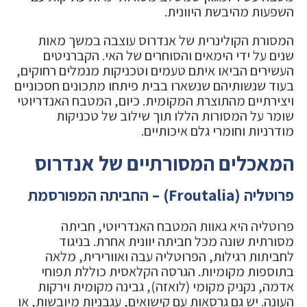
השפעות מהיבשת היוונית.
המסורת הקולינרית של אנדרוס עוצבה במשך מאות
שנים על ידי הימאים והסוחרים של האי. הקברניטים
העשירים הביאו איתם טעמים וטכניקות מנמלים רחוקים,
בעוד שנשותיהם שנשארו בבית פיתחו מתכונים חסכוניים
ויצירתיים מהתוצרת המקומית. כיום, המטבח האנדריוטי
שומר על המסורות הללו תוך שילוב של טכניקות
מודרניות וחומרי גלם איכותיים.
המאכלים המסורתיים של אנדרוס
פרוטליה (Froutalia) – החביתה המפורסמת
פרוטליה היא גאוות המטבח האנדריוטי, חביתה
מסורתית שונה מכל חביתה יוונית אחרת. בניגוד
לחביתות רגילות, הפרוטליה עבה ואוורירית, מלאה
בתוספות מקומיות. הגרסה הקלאסית כוללת תפוחי
אדמה, נקניק מקומי (לואזה), גבינה מקומית וירקות
העונה. יש גם גרסאות עם קישואים, עגבניות מיובשות, או