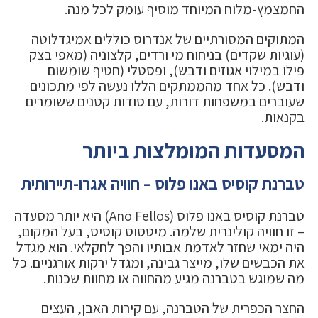
החמצמץ-מלוח המיוחד מוסיף עומק לכל מנה.
המתוקים המסורתיים של אנדרוס כוללים אמיגדלוטה
(עוגיות שקדים) בניחוח מי ורדים, קלצוניה (מאפי בצק
פילו במילוי אגוזים ודבש), ופסטלי (חטיף שומשום
ודבש). כל אחד מהממתקים הללו נעשה לפי מתכונים
שעוברים במשפחות דורות, עם סודות קטנים ששומרים
בקנאות.
המסעדות המומלצות ביותר
טברנת קוסיס באנו פלוס – חוויה אגרו-תיירותית
טברנת קוסיס באנו פלוס (Ano Fellos) היא יותר מסעדה
– זו חוויה קולינרית שלמה. מיטסוס קוסיס, בעל המקום,
היה ימאי שחזר לאדמת אבותיו והפך לחקלאי. הוא מגדל
את הכבשים שלו, מייצר גבינה, ומגדל ירקות אורגניים. כל
מה שמוגש בטברנה מגיע מהחווה או מחוות שכנות.
החצר הכפרית של הטברנה, עם קירות האבן, העצים