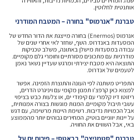
שנה. המחירים סבירים, הכמויות נדיבות, והאווירה
אותנטית לחלוטין.
טברנת "אנרמוס" בחורה – המטבח המודרני
אנרמוס (Enermos) בחורה מייצגת את הדור החדש של
המסעדות באנדרוס. השף, שחזר לאי אחרי שנים של
עבודה במסעדות מישלן באתונה, משלב טכניקות
מודרניות עם מתכונים מסורתיים וחומרי גלם מקומיים.
התוצאה היא מטבח יצירתי ומרגש שעדיין נשאר נאמן
לטעמים של אנדרוס.
התפריט משתנה לפי העונה והתוצרת הזמינה. אפשר
למצוא כאן קרפצ'ו תמנון מקומי עם ויניגרט הדרים,
ריזוטו דיו קלמרי עם קיפודי ים, או צלעות כבש בציפוי
עשבי תיבול מקומיים. המנות מוגשות בצורה אמנותית,
אבל הכמויות נדיבות. רשימת היינות מרשימה, עם דגש
על יינות יווניים בוטיק. המחירים גבוהים יותר מהממוצע
באי, אבל השווים את החוויה.
טברנת "סטמניצה" בבאטסי – פירות ים על