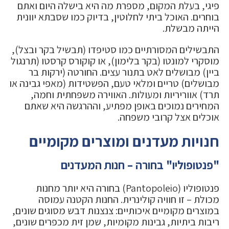
פיגי, בעלת המקום, מספרת מה היא בישלה היום ואתם
בוחרים. האוכל ביתי לחלוטין, בדיוק כמו שסבתא יוונית
הייתה מבשלת.
התבשילים המסורתיים כמו סטיפדו (תבשיל בקר ובצל),
מוסקרי למונטו (בקר בלימון), או קוקורס קרסטו (תרנגול
ביין) מבושלים לאט בתנור עצים. החורטה (ירקות בר
מבושלים) טריים ומלאי טעם, הפשטידות (מאפי גבינה או
תרד) אווריריות ומעולות. האווירה משפחתית וחמה,
המחירים נמוכים באופן מפתיע, וההרגשה היא שאתם
אוכלים אצל קרובי משפחה.
חנויות מעדנים ומוצרים מקומיים
"פנטופוליו" בחורה – חנות המעדנים
פנטופוליו (Pantopoleio) בחורה היא יותר מחנות
מכולת – זו חוויה קולינרית. החנות הקטנה עמוסה
במוצרים מקומיים איכותיים: צנצנות דבש מסוגים שונים,
ריבות ביתיות, גבינות מקומיות, שמן זית מכפרים שונים,