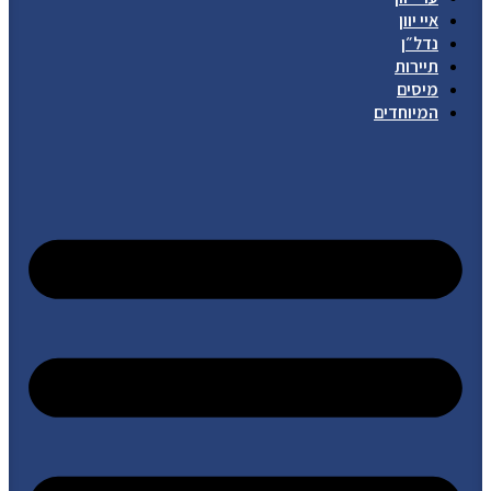
איי יוון
נדל״ן
תיירות
מיסים
המיוחדים