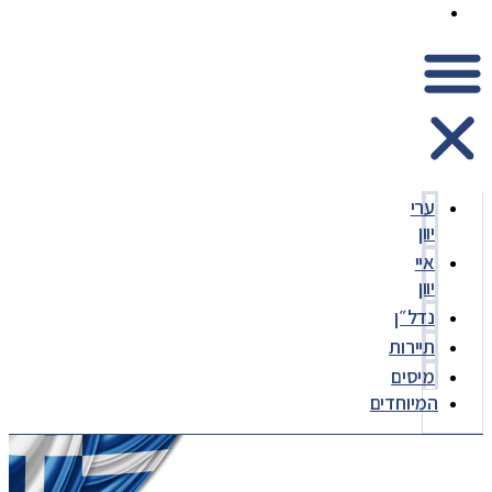
המיוחדים
ערי
יוון
איי
יוון
נדל״ן
תיירות
מיסים
המיוחדים