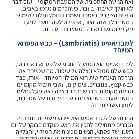
ואת הגישה החסכונית של המטבח המקומי – שום דבר
לא הולך לאיבוד. בעבר, כשהכרמים נגזמו באביב,
העלים הצעירים נאספו ונשמרו בחומץ ומלח לשימוש
במשך כל השנה. היום, אמפלוסלטה נחשב למעדן
מקומי ומוגש בגאווה במסעדות הטובות.
למבריאטיס (Lambriatis) – כבש הפסחא
המיוחד
למבריאטיס הוא המאכל החגיגי של פסחא באנדרוס,
כבש שלם ממולא ונצלה על שיפוד. מה שמייחד את
הגרסה האנדריוטית הוא המילוי המיוחד – אורז, כבד
כבש קצוץ, צנוברים, צימוקים, עשבי תיבול מקומיים
וגבינה מקומית. הכבש נתפר ונצלה לאט מעל גחלים
במשך שעות, כשהוא מוברש בתערובת של שמן זית,
לימון ועשבי תיבול.
ההכנה של למבריאטיס היא אירוע משפחתי וחברתי.
הגברים מתחילים להכין את האש מוקדם בבוקר של יום
ראשון של פסחא, הנשים מכינות את המילוי, והצלייה
עצמה נמשכת כל היום עם הרבה יין, שירה וריקודים.