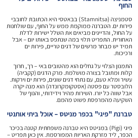
החוף
סטמניצה (Stamnitsa) בבאטסי היא הכתובת לחובבי
פירות ים. הטברנה ממוקמת ממש על החוף, עם שולחנות
על החול, והדייגים מביאים את השלל ישירות לדלת
האחורית. התפריט תלוי במה שנתפס באותו יום – אבל
תמיד יש מבחר מרשים של דגים טריים, פירות ים
ורכיכות.
התמנון הצלוי על גחלים הוא מהטובים באי – רך, חרוך
קלות ומתובל בצורה מושלמת. מרק הדגים (קקביה)
עשיר ומלא טעם, עם נתחי דגים שונים, פירות ים וירקות.
הלובסטר עם פסטה (אסטקומקרונדה) הוא מנה יקרה
אבל שווה כל יורו. השירות מהיר וידידותי, והנוף של
השקיעה מהמרפסת פשוט מהמם.
טברנת "פיגי" בכפר מניטס – אוכל ביתי אותנטי
פיגי (Pigi) במניטס היא טברנה משפחתית קטנה בכיכר
הכפר, ליד מזרקת האריות המפורסמת. אין כאן תפריט –