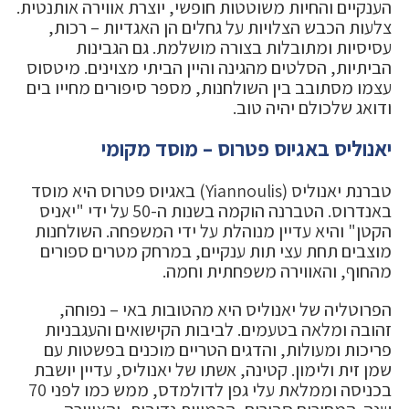
הענקיים והחיות משוטטות חופשי, יוצרת אווירה אותנטית.
צלעות הכבש הצלויות על גחלים הן האגדיות – רכות,
עסיסיות ומתובלות בצורה מושלמת. גם הגבינות
הביתיות, הסלטים מהגינה והיין הביתי מצוינים. מיטסוס
עצמו מסתובב בין השולחנות, מספר סיפורים מחייו בים
ודואג שלכולם יהיה טוב.
יאנוליס באגיוס פטרוס – מוסד מקומי
טברנת יאנוליס (Yiannoulis) באגיוס פטרוס היא מוסד
באנדרוס. הטברנה הוקמה בשנות ה-50 על ידי "יאניס
הקטן" והיא עדיין מנוהלת על ידי המשפחה. השולחנות
מוצבים תחת עצי תות ענקיים, במרחק מטרים ספורים
מהחוף, והאווירה משפחתית וחמה.
הפרוטליה של יאנוליס היא מהטובות באי – נפוחה,
זהובה ומלאה בטעמים. לביבות הקישואים והעגבניות
פריכות ומעולות, והדגים הטריים מוכנים בפשטות עם
שמן זית ולימון. קטינה, אשתו של יאנוליס, עדיין יושבת
בכניסה וממלאת עלי גפן לדולמדס, ממש כמו לפני 70