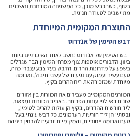
בסוף, כשהכבש מוכן, כל המשפחה המורחבת והשכנים
מתיישבים לסעודה חגיגית.
התוצרת המקומית המיוחדת
דבש הטימין של אנדרוס
דבש הטימין של אנדרוס נחשב לאחד האיכותיים ביותר
ביוון. הדבורים אוספות צוף מפרחי הטימין הבר שגדלים
בשפע על מדרונות ההרים. הדבש בעל צבע ענברי כהה,
טעם עשיר ועמוק עם נגיעות של עשבי תיבול, וארומה
מיוחדת שמזכירה את ריח ההרים בקיץ.
הכוורנים המקומיים מעבירים את הכוורות בין אזורים
שונים באי לפי עונות הפריחה. באביב הכוורות נמצאות
ליד חורשות ההדרים, בקיץ הן עולות להרים לטימין,
ובסתיו הן ליד חורשות הערמונים. כל דבש עונתי בעל
טעם וארומה ייחודיים, והמקומיים יודעים להבחין ביניהם.
גבינות מקומיות – וולוטירי ופטרוטירי