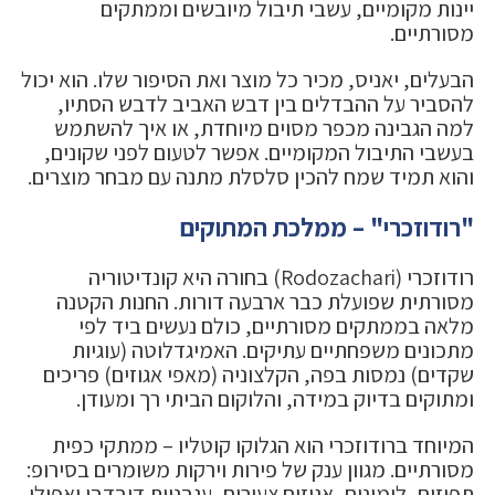
יינות מקומיים, עשבי תיבול מיובשים וממתקים
מסורתיים.
הבעלים, יאניס, מכיר כל מוצר ואת הסיפור שלו. הוא יכול
להסביר על ההבדלים בין דבש האביב לדבש הסתיו,
למה הגבינה מכפר מסוים מיוחדת, או איך להשתמש
בעשבי התיבול המקומיים. אפשר לטעום לפני שקונים,
והוא תמיד שמח להכין סלסלת מתנה עם מבחר מוצרים.
"רודוזכרי" – ממלכת המתוקים
רודוזכרי (Rodozachari) בחורה היא קונדיטוריה
מסורתית שפועלת כבר ארבעה דורות. החנות הקטנה
מלאה בממתקים מסורתיים, כולם נעשים ביד לפי
מתכונים משפחתיים עתיקים. האמיגדלוטה (עוגיות
שקדים) נמסות בפה, הקלצוניה (מאפי אגוזים) פריכים
ומתוקים בדיוק במידה, והלוקום הביתי רך ומעודן.
המיוחד ברודוזכרי הוא הגלוקו קוטליו – ממתקי כפית
מסורתיים. מגוון ענק של פירות וירקות משומרים בסירופ:
תפוזים, לימונים, אגוזים צעירים, עגבניות דובדבן ואפילו