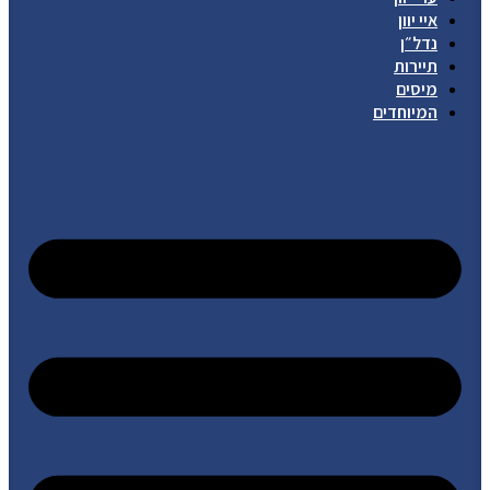
איי יוון
נדל״ן
תיירות
מיסים
המיוחדים