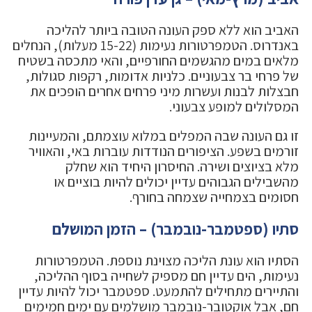
האביב הוא ללא ספק העונה הטובה ביותר להליכה
באנדרוס. הטמפרטורות נעימות (15-22 מעלות), הנחלים
מלאים במים מהגשמים החורפיים, והאי מתכסה בשטיח
של פרחי בר צבעוניים. כלניות אדומות, רקפות סגולות,
חבצלות לבנות ועשרות מיני פרחים אחרים הופכים את
המסלולים למופע צבעוני.
זו גם העונה שבה המפלים במלוא עוצמתם, והמעיינות
זורמים בשפע. הציפורים הנודדות עוברות באי, והאוויר
מלא בציוצים ושירה. החיסרון היחיד הוא שחלק
מהשבילים הגבוהים עדיין יכולים להיות בוציים או
חסומים בצמחייה שצמחה בחורף.
סתיו (ספטמבר-נובמבר) – הזמן המושלם
הסתיו הוא עונת הליכה מצוינת נוספת. הטמפרטורות
נעימות, הים עדיין חם מספיק לשחייה בסוף ההליכה,
והתיירים מתחילים להתמעט. ספטמבר יכול להיות עדיין
חם, אבל אוקטובר-נובמבר מושלמים עם ימים חמימים