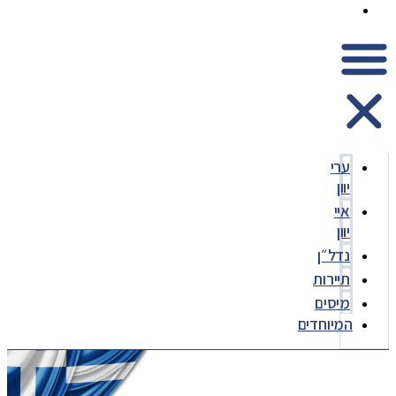
המיוחדים
ערי
יוון
איי
יוון
נדל״ן
תיירות
מיסים
המיוחדים