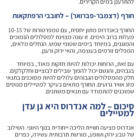
להתרענן במים הקרירים.
חורף (דצמבר-פברואר) – לחובבי הרפתקאות
החורף באנדרוס מתון יחסית, עם טמפרטורות של 10-15
מעלות ברוב הימים. זו עונה מצוינת למסלולים הנמוכים
והמוגנים, במיוחד בימים שטופי שמש. הנחלים מלאים,
המפלים זורמים בעוצמה, והאי ירוק ורענן.
עם זאת, הרוחות יכולות להיות חזקות מאוד, במיוחד
בגבהים, והגשם יכול להפוך שבילים לבוציים וחלקלקים.
חלק מהמסלולים הגבוהים עלולים להיות מסוכנים בתנאי
מזג אוויר גרועים. החורף מתאים בעיקר למטיילים מנוסים
שמוכנים להתמודד עם תנאים משתנים.
סיכום – למה אנדרוס היא גן עדן
למטיילים
אנדרוס מציעה חוויית הליכה ייחודית בנוף היווני. השילוב
של טבע ירוק ושופע, מורשת תרבותית עשירה, כפרים