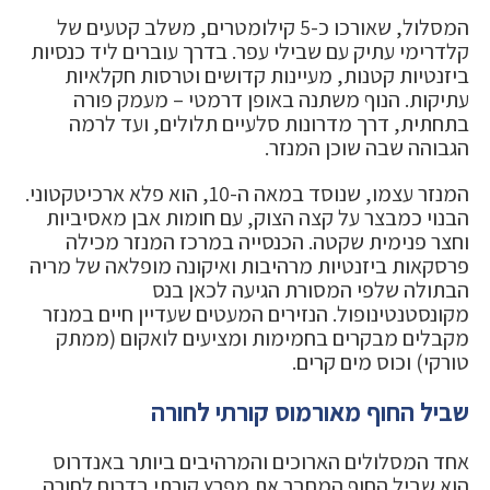
המסלול, שאורכו כ-5 קילומטרים, משלב קטעים של
קלדרימי עתיק עם שבילי עפר. בדרך עוברים ליד כנסיות
ביזנטיות קטנות, מעיינות קדושים וטרסות חקלאיות
עתיקות. הנוף משתנה באופן דרמטי – מעמק פורה
בתחתית, דרך מדרונות סלעיים תלולים, ועד לרמה
הגבוהה שבה שוכן המנזר.
המנזר עצמו, שנוסד במאה ה-10, הוא פלא ארכיטקטוני.
הבנוי כמבצר על קצה הצוק, עם חומות אבן מאסיביות
וחצר פנימית שקטה. הכנסייה במרכז המנזר מכילה
פרסקאות ביזנטיות מרהיבות ואיקונה מופלאה של מריה
הבתולה שלפי המסורת הגיעה לכאן בנס
מקונסטנטינופול. הנזירים המעטים שעדיין חיים במנזר
מקבלים מבקרים בחמימות ומציעים לואקום (ממתק
טורקי) וכוס מים קרים.
שביל החוף מאורמוס קורתי לחורה
אחד המסלולים הארוכים והמרהיבים ביותר באנדרוס
הוא שביל החוף המחבר את מפרץ קורתי בדרום לחורה