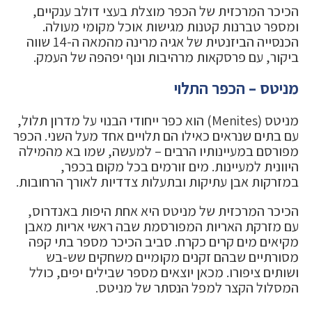
הכיכר המרכזית של הכפר מוצלת בעצי דולב ענקיים,
ומספר טברנות קטנות מגישות אוכל מקומי מעולה.
הכנסייה הביזנטית של אגיה מרינה מהמאה ה-14 שווה
ביקור, עם פרסקאות מרהיבות ונוף יפהפה של העמק.
מניטס – הכפר התלוי
מניטס (Menites) הוא כפר ייחודי הבנוי על מדרון תלול,
עם בתים שנראים כאילו הם תלויים אחד מעל השני. הכפר
מפורסם במעיינותיו הרבים – למעשה, שמו בא מהמילה
היוונית למעיינות. מים זורמים בכל מקום בכפר,
במזרקות אבן עתיקות ובתעלות צדדיות לאורך הרחובות.
הכיכר המרכזית של מניטס היא אחת היפות באנדרוס,
עם מזרקת האריות המפורסמת שבה ראשי אריות מאבן
מקיאים מים קרים כקרח. סביב הכיכר מספר בתי קפה
מסורתיים שבהם זקנים מקומיים משחקים שש-בש
ושותים ציפורו. מכאן יוצאים מספר שבילים יפים, כולל
המסלול הקצר למפל הנסתר של מניטס.