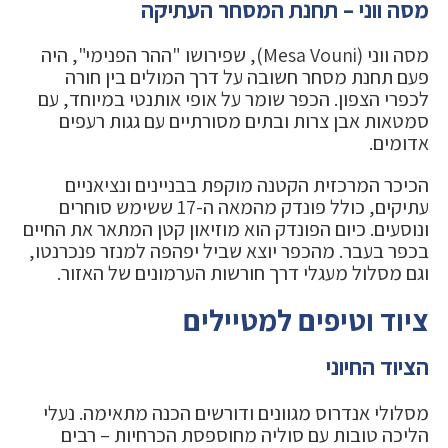
מסה ווני – תחנת המסחר העתיקה
מסה ווני (Mesa Vouni), שפירושו "ההר הפנימי", היה
פעם תחנת מסחר חשובה על דרך המולים בין חורה
לכפרי הצפון. הכפר שומר על אופי אותנטי במיוחד, עם
סמטאות אבן צרות ובתים מסורתיים עם גגות רעפים
אדומים.
הכיכר המרכזית הקטנה מוקפת בבניינים ונציאניים
עתיקים, כולל פונדק מהמאה ה-17 ששימש סוחרים
ונוסעים. כיום הפונדק הוא מוזיאון קטן המתאר את החיים
בכפר בעבר. מהכפר יוצא שביל יפהפה למנזר פנכרנטו,
וגם מסלול מעגלי דרך חורשות הערמונים של האזור.
ציוד וטיפים למטיילים
הציוד החיוני
מסלולי אנדרוס מגוונים ודורשים הכנה מתאימה. נעלי
הליכה טובות עם סוליה מחוספסת הכרחיות – רבים