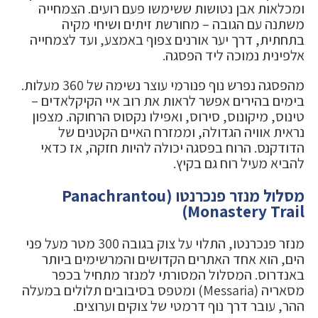
ומכלאות אבן נטושות ששימשו פעם רועים. הצמחייה
משתנה עם הגובה – מחורשת זיתים ושיחי מקיה
בתחתית, דרך יער אורנים צפוף באמצע, ועד לצמחייה
אלפינית נמוכה ליד הפסגה.
מהפסגה נפרש נוף פנורמי עוצר נשימה של 360 מעלות.
בימים בהירים אפשר לראות את רוב איי הקיקלאדים –
טינוס, מיקונוס, סירוס, ואפילו נקסוס הרחוקה. מצפון
נראית אוויה הגדולה, וממזרח האיים הקטנים של
הדודקנס. הרוח בפסגה יכולה להיות חזקה, אז כדאי
להביא מעיל רוח גם בקיץ.
מסלול מנזר פנכרנטו (Panachrantou
Monastery Trail)
מנזר פנכרנטו, התלוי על צוק בגובה 300 מטר מעל פני
הים, הוא אחד האתרים הקדושים והמרשימים ביותר
באנדרוס. המסלול המסורתי למנזר מתחיל בכפר
מסאריה (Messaria) ומטפס בסיבובים תלולים במעלה
ההר, עובר דרך נוף דרמטי של צוקים וערוצים.