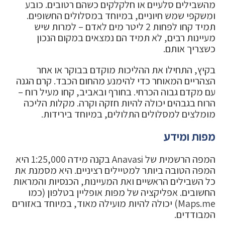
מהשבילים סלעיים או חלקלקים כשהם רטובים. כובע
ומשקפי שמש חיוניים, במיוחד במסלולים החשופים.
תמיד קחו לפחות 2 ליטר מים לאדם – למרות שיש
מעיינות רבים, לא תמיד הם נמצאים במקום הנכון
כשצריך אותם.
בקיץ, התחילו את ההליכות מוקדם בבוקר או אחר
הצהריים המאוחר כדי להימנע מהחום הכבד. קרם הגנה
עם מקדם גבוה הכרחי. בחורף ובאביב, קחו מעיל רוח –
הרוח בגבהים יכולה להיות חזקה וקרה. מקלות הליכה
מומלצים למסלולים התלולים, במיוחד בירידות.
מפות ומידע
המפה הרשמית של Anavasi בקנה מידה 1:25,000 היא
המפה הטובה ביותר למטיילים רציניים. היא מסמנת את
כל השבילים הראשיים ואת המעיינות, הכנסיות והמראות
החשובים. אפליקציה של מפות אופליין בטלפון (כמו
Maps.me) יכולה להיות מועילה מאוד, במיוחד באזורים
המבודדים.