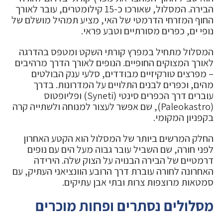
הבירה. המסלול, שאורכו כ-15 קילומטרים, עובר לאורך
החוף המזרחי הדרמטי של האי, מציע תמהיל מושלם של
נופי ים, כפרים מסורתיים וטבע פראי.
המסלול מתחיל במפרץ קורתי השקט ומטפס בהדרגה
לאורך המצוקים החופיים. הנופים לאורך הדרך מרהיבים
– מפרצים טורקיזיים מבודדים, סלעי ענק הבולטים
מהים, וכפרים לבנים התלויים על המדרונות. בדרך
עוברים דרך הכפרים סינטי (Syneti) ופליופטוס
(Paleokastro), שם אפשר לעצור למנוחה ולשתייה קרה
בקפניון המקומי.
החלק המרשים ביותר של המסלול הוא הקטע האחרון
לפני חורה, שם השביל עובר גבוה מעל הים עם נופים
דרמטיים של הבירה הבנויה על הצוק שלה. הירידה
האחרונה לחורה עוברת דרך הרובע הוונציאני העתיק, עם
סמטאות מרוצפות צרות ובתי אבן עתיקים.
מסלולים נסתרים ופחות מוכרים