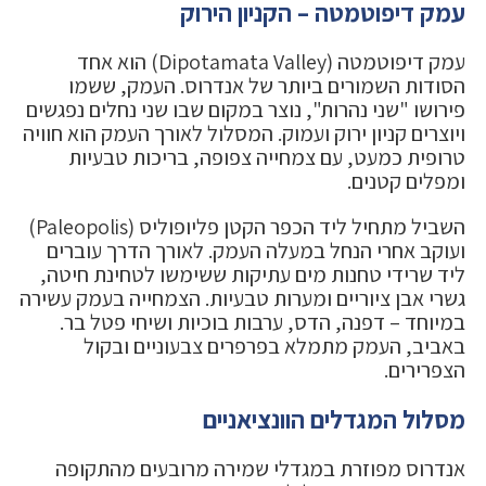
עמק דיפוטמטה – הקניון הירוק
עמק דיפוטמטה (Dipotamata Valley) הוא אחד
הסודות השמורים ביותר של אנדרוס. העמק, ששמו
פירושו "שני נהרות", נוצר במקום שבו שני נחלים נפגשים
ויוצרים קניון ירוק ועמוק. המסלול לאורך העמק הוא חוויה
טרופית כמעט, עם צמחייה צפופה, בריכות טבעיות
ומפלים קטנים.
השביל מתחיל ליד הכפר הקטן פליופוליס (Paleopolis)
ועוקב אחרי הנחל במעלה העמק. לאורך הדרך עוברים
ליד שרידי טחנות מים עתיקות ששימשו לטחינת חיטה,
גשרי אבן ציוריים ומערות טבעיות. הצמחייה בעמק עשירה
במיוחד – דפנה, הדס, ערבות בוכיות ושיחי פטל בר.
באביב, העמק מתמלא בפרפרים צבעוניים ובקול
הצפרירים.
מסלול המגדלים הוונציאניים
אנדרוס מפוזרת במגדלי שמירה מרובעים מהתקופה