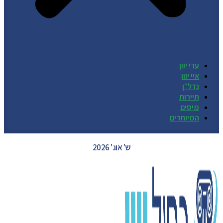
ערי יוון
איי יוון
נדל״ן
תיירות
מיסים
המיוחדים
GREECE WEATHER
ש' אוג' 2026