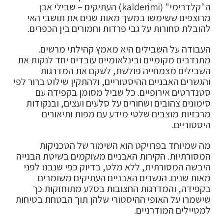
ה"קלדרימי" (kalderimi) העתיקים – שבילי אבן
מרוצפים ששימשו במשך מאות שנים את תושבי האי
להובלת סחורות על גבי פרדות וחמורים בין הכפרים.
העבודה על השבילים היא מאמץ קהילתי מרשים.
מתנדבים מקומיים ובינלאומיים עובדים יחד לנקות את
השבילים מצמחייה פולשת, לשקם את המדרגות
והגשרים האבניים ההיסטוריים, ולהתקין שילוט ברור לפי
סטנדרטים אירופיים. כל שביל מסומן בקפידה עם
סימונים צהובים ושחורים על סלעים ועצים, ובנקודות
מרכזיות מוצבים שלטי מידע עם מפות ותיאורים
היסטוריים.
מה שמיוחד בפרויקט הוא השימור של הטכניקות
המסורתיות. הקירות האבניים משוקמים בשיטת הבנייה
היבשה המסורתית, ללא מלט, בדיוק כפי שנבנו לפני
מאות שנים. הגשרים האבניים העתיקים משומרים
בקפידה, והמדרגות החצובות בסלע מתוחזקות כך
שישמרו על האופי ההיסטורי שלהן תוך הבטחת בטיחות
למטיילים המודרניים.