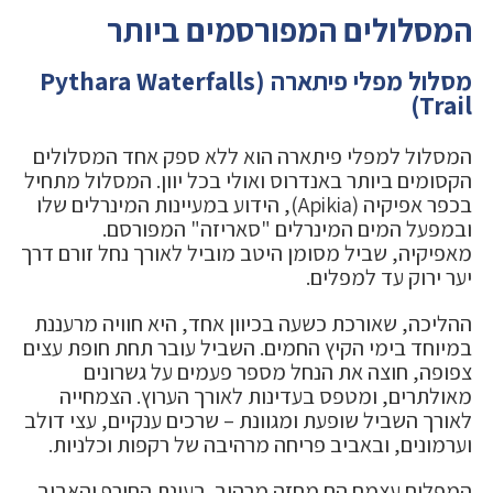
המסלולים המפורסמים ביותר
מסלול מפלי פיתארה (Pythara Waterfalls
Trail)
המסלול למפלי פיתארה הוא ללא ספק אחד המסלולים
הקסומים ביותר באנדרוס ואולי בכל יוון. המסלול מתחיל
בכפר אפיקיה (Apikia), הידוע במעיינות המינרלים שלו
ובמפעל המים המינרלים "סאריזה" המפורסם.
מאפיקיה, שביל מסומן היטב מוביל לאורך נחל זורם דרך
יער ירוק עד למפלים.
ההליכה, שאורכת כשעה בכיוון אחד, היא חוויה מרעננת
במיוחד בימי הקיץ החמים. השביל עובר תחת חופת עצים
צפופה, חוצה את הנחל מספר פעמים על גשרונים
מאולתרים, ומטפס בעדינות לאורך הערוץ. הצמחייה
לאורך השביל שופעת ומגוונת – שרכים ענקיים, עצי דולב
וערמונים, ובאביב פריחה מרהיבה של רקפות וכלניות.
המפלים עצמם הם מחזה מרהיב. בעונת החורף והאביב,