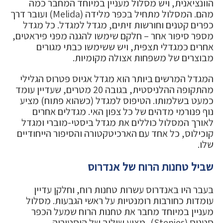
הוונציאנית, ויש מסלול מעניין במיוחד המחבר כמה
מהם. המסלול מתחיל בכפר מלידה (Melida) ועובר דרך
כפרים קטנים וחורשות זיתים, מגדל למגדל. כל מגדל
מספר סיפור אחר – חלקם שימשו להגנה מפני פיראטים,
אחרים כמגדלי תצפית, ויש ששימשו כבתי מגורים
מבוצרים של משפחות אצולה מקומיות.
המגדל המרשים ביותר הוא מגדל אגיוס פטרוס הגלילי
מהתקופה ההלניסטית, בגובה 20 מטרים, שעדיין עומד
כמעט בשלמותו. הטיפוס למגדל (כשהוא פתוח) מציע
נוף פנורמי מדהים של כל צפון האי. מגדלים אחרים
לאורך המסלול כוללים את מגדל ביסטי-מוברי ומגדל
קוכילוס, כל אחד עם הארכיטקטורה והסיפור הייחודיים
שלו.
שביל טחנות הרוח של אנדרוס
בעבר היו באנדרוס עשרות טחנות רוח, וחלקן עדיין
עומדות כחורבות רומנטיות על ראשי הגבעות. מסלול
מעניין במיוחד מחבר את טחנות הרוח שמעל הכפר
סטניס (Stenies), מציע שילוב של היסטוריה,