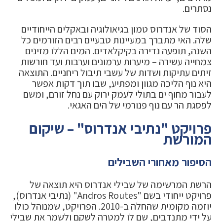
נסתרים.
הסוד של אנדרוס טמון בגיאולוגיה ובאקלים הייחודיים
שלה. האי מתברך במעיינות טבעיים רבים הזורמים כל
השנה, תופעה נדירה בקיקלאדים. המים הללו מזינים
צמחייה עשירה – מיערות ערמונים וערבות ועד חורשות
זיתים עתיקות ושדות של עשבי תיבול ריחניים. התוצאה
היא נוף הליכה מגוון ומפתיע, שבו תוך דקות אפשר
לעבור מחוף ים בתולי לעמק ירוק עם נחל זורם, ומשם
לפסגת הר עם נוף פנורמי של הים האגאי.
פרויקט "נתיבי אנדרוס" – שיקום
המורשת
הסיפור מאחורי השבילים
הרשת המרשימה של שבילי אנדרוס היא תוצאה של
פרויקט ייחודי בשם "Andros Routes" (נתיבי אנדרוס),
יוזמה מקומית שהחלה ב-2010. הפרויקט, שמנוהל כולו
על ידי מתנדבים, שם לו למטרה לשקם ולשמר את שבילי