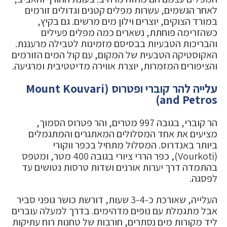
לאחר הגשמים, עשרות מפלים קטנים וגדולים זורמים
במורד הצוקים, יוצרים וילון מים מרשים. גם בקיץ,
כשהזרימה פוחתת, נשארים כמה מפלים פעילים
והבריכות הטבעיות בבסיסם מזמינות לטבילה מרעננת.
האקוסטיקה הטבעית של המקום, עם קול המים הזורמים
והציפורים המזמרות, יוצרת אווירה מדיטטיבית ומרגיעה.
עלייה להר קוברי ופטרוס (Mount Kouvari
and Petros)
הר קוברי, בגובה 997 מטרים, והר פטרוס הסמוך,
מציעים את אחד המסלולים המאתגרים והמתגמלים
ביותר באנדרוס. המסלול מתחיל בכפר ווקורי
(Vourkoti), כפר הררי ציורי בגובה 400 מטר, ומטפס
בהתמדה דרך יערות אורנים ושדות טרסות נטושים עד
לפסגה.
העלייה, שאורכת כ-3-4 שעות, דורשת כושר גופני סביר
אבל מתגמלת עם נופים מדהימים. בדרך למעלה עוברים
ליד מקורות מים נסתרים, חורבות של טחנות רוח עתיקות