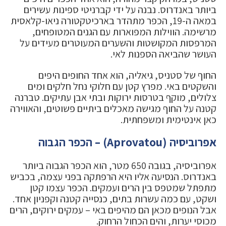
ביותר באנדרוס. נבנה על ידי קברניטי ספינות עשירים
במאה ה-19, הכפר מתהדר בארכיטקטורה ניאו-קלאסית
מרשימה. הווילות המפוארות עם הגנים המטופחים,
המרפסות המקושטות והשערים המעוטרים מעידים על
העושר שהביאה הספנות לאי.
החוף של סטניס, גיאליה, הוא אחד החופים היפים
והשקטים באי. מפרץ קטן עם חלוקי נחל חלקים ומים
צלולים, מוקף בטרסות ירוקות ובתי אבן עתיקים. טברנה
קטנה על החוף מגישה מאכלים ביתיים פשוטים, והאווירה
כאן אינטימית ומשפחתית.
אפרוביסיה (Aprovatou) – הכפר הגבוה
אפרוביסיה, בגובה 650 מטר, הוא הכפר הגבוה ביותר
באנדרוס. הנסיעה אליו היא הרפתקה בפני עצמה, בכביש
מתפתל שמטפס בין הרים ועמקים. הכפר עצמו קטן
ושקט, עם כמה עשרות בתים, כנסייה קטנה וקפניון אחד.
אבל הנופים מכאן הם מהיפים באי – עמקים ירוקים, הרים
מכוסי יערות, והים הכחול הרחוק.