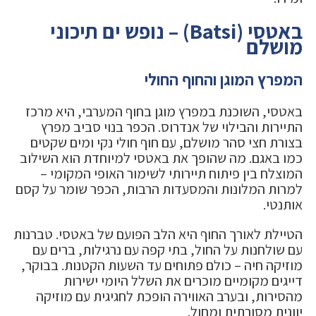
באטסי (Batsi) – נופש ים תיכוני
מושלם
המפרץ המוגן והחוף החולי
באטסי, השוכנת במפרץ מוגן בחוף המערבי, היא מרכז
התיירות והבילוי של אנדרוס. הכפר בנוי סביב מפרץ
בצורת חצי סהר מושלם, עם חוף חולי נקי ומים שקטים
כמו באגם. מה שהופך את באטסי למיוחדת הוא השילוב
המוצלח בין פיתוח תיירותי לשימור האופי המקומי –
למרות המלונות והמסעדות הרבות, הכפר שומר על קסם
אותנטי.
הטיילת לאורך החוף היא הלב הפועם של באטסי. טברנות
עם שולחנות על החול, בתי קפה עם נרגילות, ברים עם
מוזיקה חיה – כולם פתוחים עד השעות הקטנות. בבוקר,
דייגים מקומיים מוכרים את השלל היומי ישירות
מהסירות, ובערב האווירה הופכת לחגיגית עם מוזיקה
יוונית מסורתית ומחול.