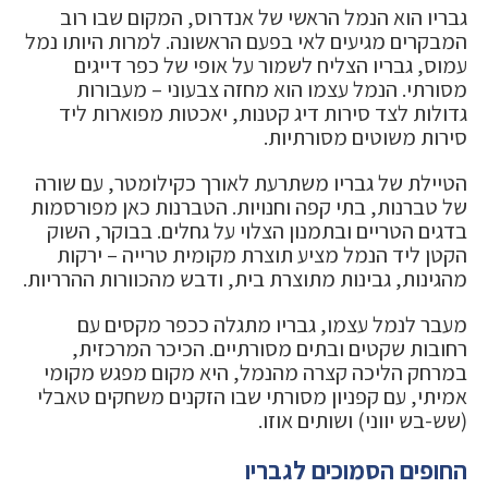
גבריו הוא הנמל הראשי של אנדרוס, המקום שבו רוב
המבקרים מגיעים לאי בפעם הראשונה. למרות היותו נמל
עמוס, גבריו הצליח לשמור על אופי של כפר דייגים
מסורתי. הנמל עצמו הוא מחזה צבעוני – מעבורות
גדולות לצד סירות דיג קטנות, יאכטות מפוארות ליד
סירות משוטים מסורתיות.
הטיילת של גבריו משתרעת לאורך כקילומטר, עם שורה
של טברנות, בתי קפה וחנויות. הטברנות כאן מפורסמות
בדגים הטריים ובתמנון הצלוי על גחלים. בבוקר, השוק
הקטן ליד הנמל מציע תוצרת מקומית טרייה – ירקות
מהגינות, גבינות מתוצרת בית, ודבש מהכוורות ההרריות.
מעבר לנמל עצמו, גבריו מתגלה ככפר מקסים עם
רחובות שקטים ובתים מסורתיים. הכיכר המרכזית,
במרחק הליכה קצרה מהנמל, היא מקום מפגש מקומי
אמיתי, עם קפניון מסורתי שבו הזקנים משחקים טאבלי
(שש-בש יווני) ושותים אוזו.
החופים הסמוכים לגבריו