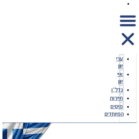
המיוחדים
ערי
יוון
איי
יוון
נדל״ן
תיירות
מיסים
המיוחדים