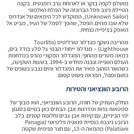
מושלם לקפה בוקר או לארוחת ערב רומנטית. בקצה
הטיילת ניצב פסל הברונזה של המלח האלמוני
(Unknown Sailor), המוקדש לכל הימאים של אנדרוס
שלא שבו מהים. הפסל, שהפך לסמל של העיר, מביט אל
האופק בציפייה נצחית.
מהריבה נשקף מגדלור טורליטיס (Tourlitis
Lighthouse) – מגדלור ייחודי הבנוי על סלע בודד בים,
כמאה מטרים מהחוף. המגדלור המקורי נהרס במלחמת
העולם השנייה ונבנה מחדש ב-1994. בשעות השקיעה,
כשהאור הזהוב מאיר את המגדלור והים נצבע בגוונים של
כתום וסגול, המראה פשוט קסום.
הרובע הוונציאני והטירות
החלק העתיק של חורה, הרובע הוונציאני, הוא מבוך של
סמטאות צרות ומדרגות אבן. הבתים כאן בנויים בסגנון
ימי הביניים, עם קירות אבן עבים וחלונות קטנים. בלב
הרובע ניצבת כנסיית פנאגיה פלטיאני (Panagia
Palatiani) מהמאה ה-13, עם חצר פנימית שקטה