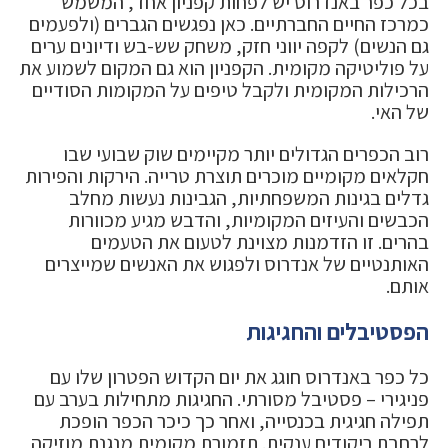
בכל כפר באנדרוס יש לפחות קפניון אחד, המשמש
כמרכז החיים החברתיים. כאן נפגשים הגברים (ולפעמים
גם הנשים) לקפה יווני חזק, משחק שש-בש ודיונים ערים
על פוליטיקה מקומית. הקפניון הוא גם המקום לשמוע את
הרכילות המקומית ולקבל טיפים על המקומות הסודיים
של האי.
רוב הכפרים הגדולים יותר מקיימים שוק שבועי שבו
חקלאים מקומיים מוכרים תוצרת טרייה. הירקות והפירות
גדלים בגינות המשפחתיות, הגבינות נעשות מחלב
הכבשים והעיזים המקומיות, והדבש מגיע מכוורות
בהרים. זו הזדמנות מצוינת לטעום את הטעמים
האותנטיים של אנדרוס ולפגוש את האנשים שמייצרים
אותם.
הפסטיבלים והחגיגות
כל כפר באנדרוס חוגג את יום הקדוש הפטרון שלו עם
פניגירי – פסטיבל מסורתי. החגיגות מתחילות בערב עם
תפילה חגיגית בכנסייה, ואחר כך כיכר הכפר הופכת
לרחבת ריקודים ענקית. תזמורת מקומית מנגנת מוזיקה