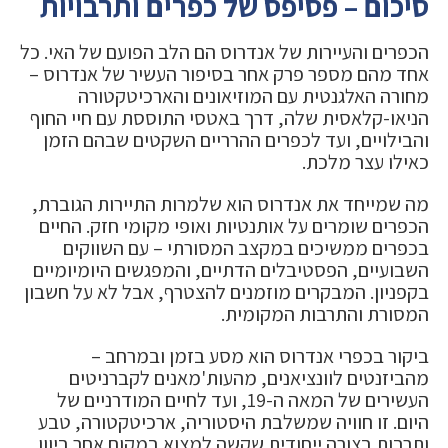
סיכום – פסיפס של כפרים ותרבויות
הכפרים והעיירות של אנדרוס הם הלב הפועם של האי. כל
אחד מהם מספר פרק אחר בסיפור העשיר של אנדרוס –
מחורה האלגנטית עם המוזיאונים והארכיטקטורה
הניאו-קלאסית שלה, דרך באטסי התוססת עם חיי החוף
והבילויים, ועד לכפרים ההרריים השקטים שבהם הזמן
כאילו עצר מלכת.
מה שמייחד את אנדרוס הוא שלמרות התיירות הגוברת,
הכפרים שומרים על אותנטיות ואופי מקומי חזק. החיים
בכפרים ממשיכים במקצב המסורתי – עם השווקים
השבועיים, הפסטיבלים הדתיים, והמפגשים היומיומיים
בקפניון. המבקרים מוזמנים להצטרף, אבל לא על חשבון
המסורת והתרבות המקומית.
ביקור בכפרי אנדרוס הוא מסע בזמן ובמרחב –
מהביזנטים לוונציאנים, מהעות'מאנים לקברניטים
העשירים של המאה ה-19, ועד לחיים המודרניים של
היום. זו חוויה שמשלבת היסטוריה, ארכיטקטורה, טבע
ותרבות בצורה ייחודית שקשה למצוא במקום אחר ביוון.