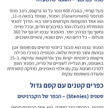
מעל קורתי, בגובה 600 מטר על הר גרקונס, ניצב מנזר
פנרומני (Faneromeni). המנזר, שנוסד במאה ה-11,
הוא אחד המקומות הקדושים ביותר באי. הדרך למנזר
מתפתלת במעלה ההר בסיבובים חדים, ובכל פנייה
נחשף נוף מרהיב יותר. מהמנזר עצמו יש נוף של 360
מעלות – כל דרום האי, הים האגאי, והאיים השכנים.
המנזר עצמו הוא מבצר ביזנטי מרשים עם חומות אבן
גבוהות וחצר פנימית שלווה. הכנסייה במרכז מכילה
איקונות ביזנטיות יקרות ערך ופרסקאות עתיקות. ב-15
באוגוסט, חג העלייה לשמיים של מריה, המנזר הופך
למרכז חגיגות ענק עם אלפי מאמינים, מוזיקה מסורתית
וסעודה משותפת ענקית.
כפרים קטנים עם קסם גדול
סטניס (Stenies) – הכפר של הקברניטים
סטניס, במרחק קצר מחורה, הוא אחד הכפרים היפים