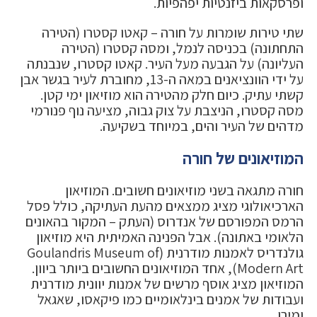
ופרסקאות ביזנטיות יפהפיות.
שתי טירות שומרות על חורה – קאטו קסטרו (הטירה
התחתונה) בכניסה לנמל, ומסה קסטרו (הטירה
העליונה) על הגבעה מעל העיר. קאטו קסטרו, שנבנתה
על ידי הוונציאנים במאה ה-13, מחוברת לעיר בגשר אבן
קשתי עתיק. כיום חלק מהטירה הוא מוזיאון ימי קטן.
מסה קסטרו, הניצבת על צוק גבוה, מציעה נוף פנורמי
מדהים של העיר והים, במיוחד בשקיעה.
המוזיאונים של חורה
חורה מתגאה בשני מוזיאונים חשובים. המוזיאון
הארכיאולוגי מציג ממצאים מהעת העתיקה, כולל פסל
הרמס המפורסם של אנדרוס (העתק – המקור בהאונים
הלאומי באתונה). אבל הפנינה האמיתית היא מוזיאון
גולנדריס לאמנות מודרנית (Goulandris Museum of
Modern Art), אחד המוזיאונים החשובים ביותר ביוון.
המוזיאון מציג אוסף מרשים של אמנות יוונית מודרנית
ועבודות של אמנים בינלאומיים כמו פיקאסו, שאגאל
ומירו.