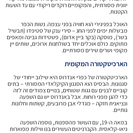
יוונית מסורתית, והמקומיים רוקדים ריקודי עם עד השעות
הקטנות.
האוכל בפניגירי הוא חוויה בפני עצמה. נשות הכפר
מבשלות ימים לפני החג – סירי ענק של סטיפדו (תבשיל
בשר), מוסקה (בקר ביין אדום), פשטידות גבינה ומאפים
מתוקים. כולם אוכלים יחד בשולחנות ארוכים, שותים יין
מקומי ושרים שירים מסורתיים.
הארכיטקטורה המקומית
הארכיטקטורה של כפרי אנדרוס היא שילוב ייחודי של
סגנונות. הבסיס הוא הסגנון הקיקלאדי המסורתי – בתים
קוביים לבנים עם גגות שטוחים, בנויים צמודים זה לזה
כדי להגן מפני רוחות. אבל באנדרוס יש גם השפעה
ונציאנית חזקה – מגדלי אבן מרובעים, קשתות וחלונות
גותיים.
במאה ה-19, עם העושר מהספנות, נוספה השפעה
ניאו-קלאסית. הקברניטים העשירים בנו ווילות מפוארות