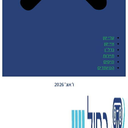
ערי יוון
איי יוון
נדל״ן
תיירות
מיסים
המיוחדים
GREECE WEATHER
ו' אוג' 2026