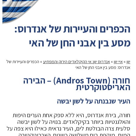
הכפרים והעיירות של אנדרוס:
מסע בין אבני החן של האי
יוון
»
איי יוון
»
אנדרוס יוון: אי הקיקלאדים הירוק והמפתיע
»
הכפרים והעיירות של
אנדרוס: מסע בין אבני החן של האי
חורה (Andros Town) – הבירה
האריסטוקרטית
העיר שנבנתה על לשון יבשה
חורה, בירת אנדרוס, היא ללא ספק אחת הערים היפות
והאלגנטיות ביותר בקיקלאדים. בנויה על לשון יבשה
סלעית צרה הבולטת לים, העיר נראית כאילו היא צפה על
המים, מוקפת בים משלושה כיוונים. הארכיטקטורה