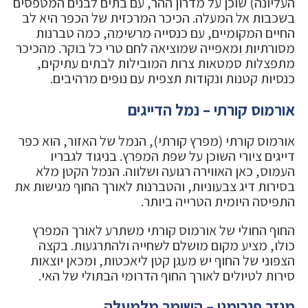
העליונה) שוכן על מדרון ההר, עם בתים לבנים המטפסים
בשכבות אל המעלה. הכיכר המרכזית של הכפר היא לב
החיים המקומיים, עם כנסייה מרשימה, כמה טברנות
מסורתיות ומאפייה שמוציאה לחם טרי כל בוקר. מהכיכר
מתפצלות סמטאות צרות המובילות לבתים עתיקים,
כנסיות קטנות ונקודות תצפית עם נופים מרהיבים.
אורמוס קורתי – נמל הדייגים
אורמוס קורתי (מפרץ קורתי), הנמל של האזור, הוא כפר
דייגים ציורי השוכן על שפת המפרץ. בניגוד לגבריו
העמוס, כאן האווירה רגועה ושלווה. הנמל הקטן מלא
בסירות דיג צבעוניות, והטברנות לאורך החוף מגישות את
התפיסה היומית הטרייה ביותר.
החוף החולי של אורמוס קורתי משתרע לאורך המפרץ
כולו, מציע מקום מושלם לשחייה ולהתרגעות. בקצה
הצפוני של החוף יש מעגן קטן ליאכטות, ומכאן יוצאות
סירות לטיולים לאורך החוף הדרומי הבתולי של האי.
מנזר פנרומני – השומר מלמעלה