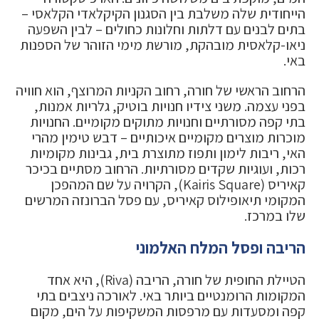
הייחודית שלה משלבת בין הסגנון הקיקלאדי הקלאסי –
בתים לבנים עם דלתות וחלונות כחולים – לבין השפעה
ניאו-קלאסית מובהקת, מורשת מימי הזוהר של הספנות
באי.
הרחוב הראשי של חורה, רחוב הקניות המרוצף, הוא חוויה
בפני עצמה. משני צידיו חנויות בוטיק, גלריות אמנות,
בתי קפה מסורתיים וחנויות מתוקים מקומיים. החנויות
מוכרות מוצרים מקומיים איכותיים – דבש טימין מהרי
האי, ריבות לימון ותפוז מתוצרת בית, גבינות מקומיות
רכות, ועוגיות שקדים מסורתיות. הרחוב מסתיים בכיכר
קאיריס (Kairis Square), הקרויה על שם המהפכן
המקומי תיאופילוס קאיריס, עם פסל הברונזה המרשים
שלו במרכז.
הריבה ופסל המלח האלמוני
הטיילת החופית של חורה, הריבה (Riva), היא אחד
המקומות הרומנטיים ביותר באי. לאורכה ניצבים בתי
קפה ומסעדות עם מרפסות המשקיפות על הים, מקום