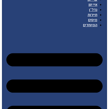
איי יוון
נדל״ן
תיירות
מיסים
המיוחדים