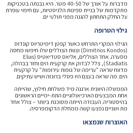
מדברות על אורך של 40-50 מטר. היא נבנתה בטכניקות
מתקדמות של בניית ספינות הלניסטיות, עם חיפוי עופרת
על החלק התחתון להגנה מפני תולעי ים.
גילוי הטרופה
הגילוי המקרי התרחש כאשר קפטן דימיטריוס קונדוס
(Dimitrios Kondos) וצוות הצוללים שלו חיפשו מחסה
מסערה. אחד הצוללים, אליאס סטדיאטיס (Elias
Stadiatis), צלל לבדוק את קרקעית הים וחזר בבהלה,
מדווח שראה "ערימה של גופות עירומות" על קרקעית
הים. מה שראה בעצם היו פסלי ברונזה ושיש עתיקים.
הממשלה היוונית ארגנה מיד משלחת חילוץ, שהייתה
אחת המבצעים הארכיאולוגיים התת-ימיים הראשונים
בהיסטוריה. העבודה הייתה מסוכנת ביותר – צולל אחד
מת ושניים נפצעו קשה ממחלת הדקומפרסיה.
האוצרות שנמצאו