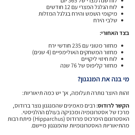
לוח שנה מצרי של 365 יום
לוח הגלגל המצרי עם 12 חודשים
מיקומי השמש והירח בגלגל המזלות
שלבי הירח
בצד האחורי:
מחזור מטוני עם 235 חודשי ירח
מחזור המשחקים האולימפיים (4 שנים)
לוח חיזוי ליקויים
מחזור קליפוס של 76 שנה
מי בנה את המנגנון?
זהות היוצר נותרה תעלומה, אך יש כמה תיאוריות:
הקשר לרודוס:
רבים מאמינים שהמנגנון נוצר ברודוס,
מרכז של אסטרונומיה ומכניקה בעולם ההלניסטי.
האסטרונום היפרכוס מרודוס (Hipparchus) פיתח רבות
מהתיאוריות האסטרונומיות שהמנגנון מיישם.