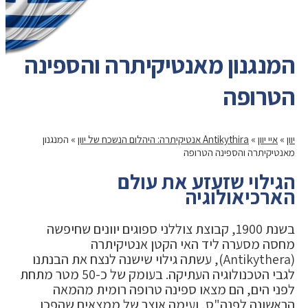
המנגנון מאנטיקיתרה והספינה
הטרופה
יוון
»
איי יוון
»
Antikythira אנטיקיתרה: היהלום הנשכח של יוון
»
המנגנון
מאנטיקיתרה והספינה הטרופה
הגילוי שזעזע את עולם
הארכיאולוגיה
בשנת 1900, קבוצת צוללני ספוגים יוונים שחיפשה
מחסה מסערה ליד האי הקטן אנטיקיתרה
(Antikythera), עשתה גילוי שישנה לנצח את הבנתנו
לגבי הטכנולוגיה העתיקה. בעומק של כ-50 מטר מתחת
לפני הים, הם מצאו ספינה טרופה רומית מהמאה
הראשונה לפנה"ס, ועימה אוצר של ממצאים שהפכו