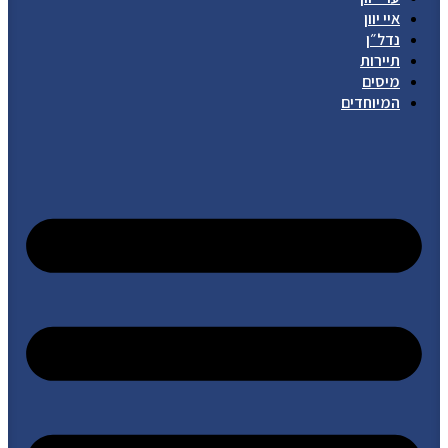
איי יוון
נדל״ן
תיירות
מיסים
המיוחדים