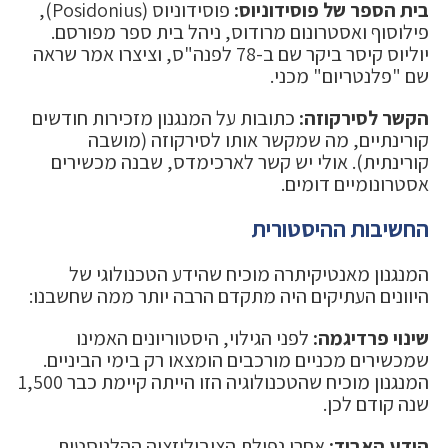
בית הספר של פוסידוניוס:
פוסידוניוס (Posidonius),
פילוסוף ואסטרונום מרודוס, ניהל בית ספר מפורסם.
יוליוס קיסר ביקר שם ב-78 לפנה"ס, וציצרו אמר שראה
שם "פלנטריום" מכני.
הקשר לסירקוזה:
כתובות על המנגנון מזכירות חודשים
קורינתיים, מה שמקשר אותו לסירקוזה (מושבה
קורינתית). אולי יש קשר לארכימדס, שבנה מכשירים
אסטרונומיים דומים.
החשיבות ההיסטורית
המנגנון מאנטיקיתרה מוכיח שהידע הטכנולוגי של
היוונים העתיקים היה מתקדם הרבה יותר ממה שחשבנו:
שינוי פרדיגמה:
לפני הגילוי, היסטוריונים האמינו
שמכשירים מכניים מורכבים הומצאו רק בימי הביניים.
המנגנון מוכיח שהטכנולוגיה הזו הייתה קיימת כבר 1,500
שנה קודם לכן.
הידע האבוד:
אחרי נפילת הציביליזציה ההלניסטית,