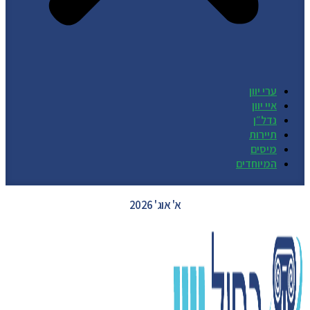
ערי יוון
איי יוון
נדל״ן
תיירות
מיסים
המיוחדים
GREECE WEATHER
א' אוג' 2026