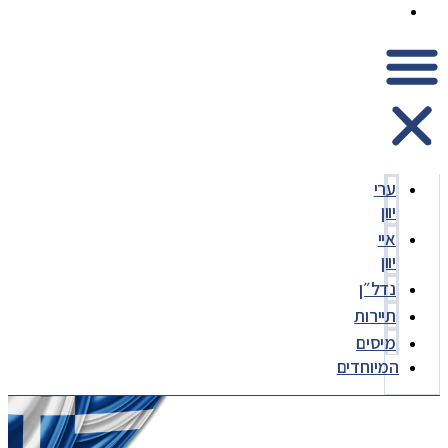
המיוחדים
ערי
יוון
איי
יוון
נדל״ן
תיירות
מיסים
המיוחדים