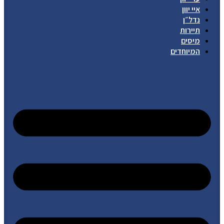
איי יוון
נדל״ן
תיירות
מיסים
המיוחדים