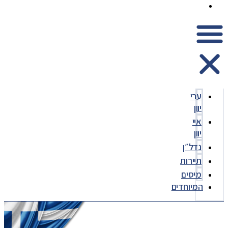
המיוחדים
ערי
יוון
איי
יוון
נדל״ן
תיירות
מיסים
המיוחדים