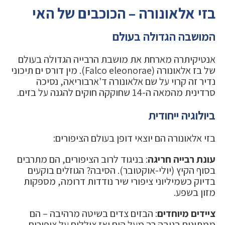
בזי אלאונורה – הכוכבים של האי
המושבה הגדולה בעולם
אנטיקיתרה מארחת את מושבת הרבייה הגדולה בעולם
של בז אלאונורה (Falco eleonorae). מין דורס ים תיכוני
נדיר זה קרוי על שם אלאונורה ד'ארבוריאה, נסיכה
סרדינית מהמאה ה-14 שחוקקה חוקים להגנה על בזים.
ביולוגיה ייחודית
בזי אלאונורה הם יוצאי דופן בעולם הציפורים:
עונת רבייה חריגה
: בניגוד לרוב הציפורים, הם מתרבים
בסוף הקיץ (יולי-אוקטובר). הסיבה? הגוזלים בוקעים
בדיוק כשמיליוני ציפורי שיר נודדות דרומה, מספקות
מזון בשפע.
ציידים מיוחדים
: הבזים צדים בשיטה מרהיבה – הם
ממתינים בגובה רב מעל הים ואז צוללים על ציפורים