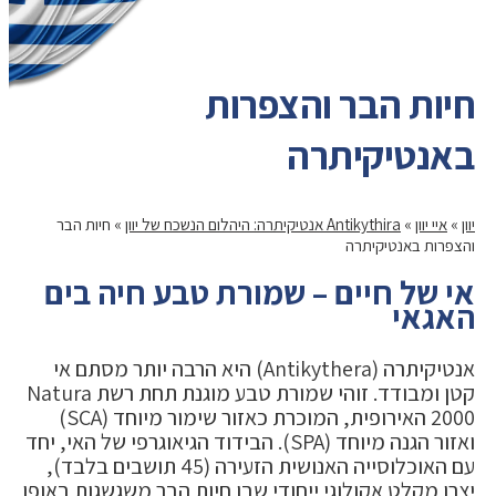
חיות הבר והצפרות
באנטיקיתרה
יוון
»
איי יוון
»
Antikythira אנטיקיתרה: היהלום הנשכח של יוון
»
חיות הבר
והצפרות באנטיקיתרה
אי של חיים – שמורת טבע חיה בים
האגאי
אנטיקיתרה (Antikythera) היא הרבה יותר מסתם אי
קטן ומבודד. זוהי שמורת טבע מוגנת תחת רשת Natura
2000 האירופית, המוכרת כאזור שימור מיוחד (SCA)
ואזור הגנה מיוחד (SPA). הבידוד הגיאוגרפי של האי, יחד
עם האוכלוסייה האנושית הזעירה (45 תושבים בלבד),
יצרו מקלט אקולוגי ייחודי שבו חיות הבר משגשגות באופן