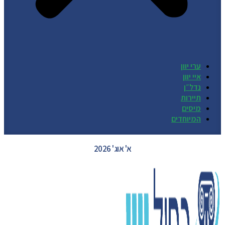
ערי יוון
איי יוון
נדל״ן
תיירות
מיסים
המיוחדים
GREECE WEATHER
א' אוג' 2026