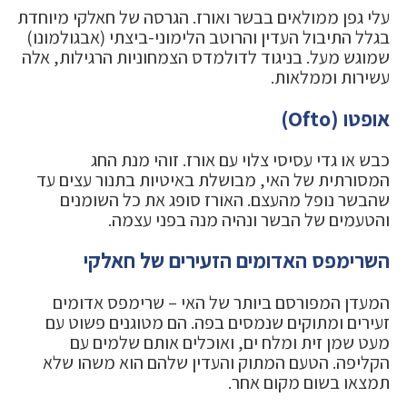
עלי גפן ממולאים בבשר ואורז. הגרסה של חאלקי מיוחדת
בגלל התיבול העדין והרוטב הלימוני-ביצתי (אבגולמונו)
שמוגש מעל. בניגוד לדולמדס הצמחוניות הרגילות, אלה
עשירות וממלאות.
אופטו (Ofto)
כבש או גדי עסיסי צלוי עם אורז. זוהי מנת החג
המסורתית של האי, מבושלת באיטיות בתנור עצים עד
שהבשר נופל מהעצם. האורז סופג את כל השומנים
והטעמים של הבשר ונהיה מנה בפני עצמה.
השרימפס האדומים הזעירים של חאלקי
המעדן המפורסם ביותר של האי – שרימפס אדומים
זעירים ומתוקים שנמסים בפה. הם מטוגנים פשוט עם
מעט שמן זית ומלח ים, ואוכלים אותם שלמים עם
הקליפה. הטעם המתוק והעדין שלהם הוא משהו שלא
תמצאו בשום מקום אחר.