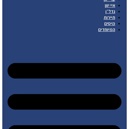
איי יוון
נדל״ן
תיירות
מיסים
המיוחדים