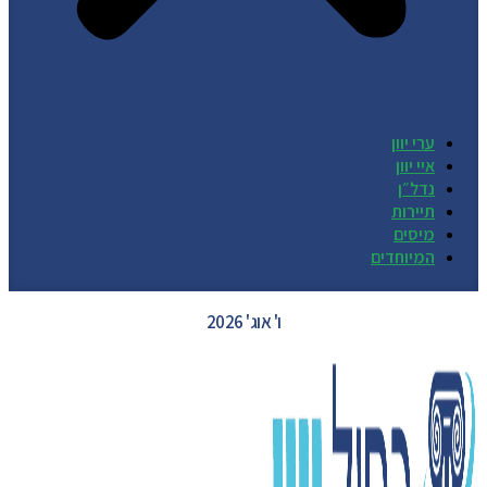
ערי יוון
איי יוון
נדל״ן
תיירות
מיסים
המיוחדים
GREECE WEATHER
ו' אוג' 2026