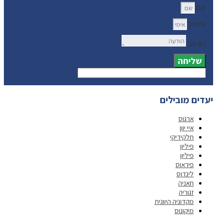
שם
אימייל
הודעה
שליחה
יעדים מובילים
ארגוס
איי יוון
חלקידיקי
פיליון
פיליון
פיראוס
לינדוס
חאניה
זגוריה
מקדוניה היוונית
מיקונוס