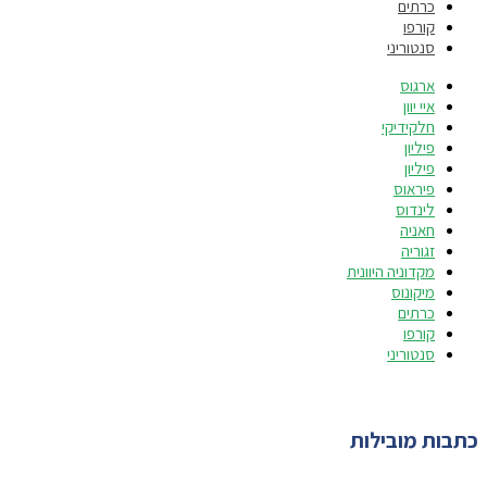
כרתים
קורפו
סנטוריני
ארגוס
איי יוון
חלקידיקי
פיליון
פיליון
פיראוס
לינדוס
חאניה
זגוריה
מקדוניה היוונית
מיקונוס
כרתים
קורפו
סנטוריני
כתבות מובילות