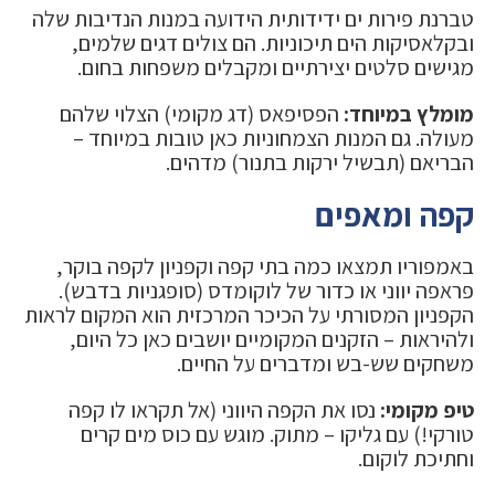
טברנת פירות ים ידידותית הידועה במנות הנדיבות שלה
ובקלאסיקות הים תיכוניות. הם צולים דגים שלמים,
מגישים סלטים יצירתיים ומקבלים משפחות בחום.
מומלץ במיוחד:
הפסיפאס (דג מקומי) הצלוי שלהם
מעולה. גם המנות הצמחוניות כאן טובות במיוחד –
הבריאם (תבשיל ירקות בתנור) מדהים.
קפה ומאפים
באמפוריו תמצאו כמה בתי קפה וקפניון לקפה בוקר,
פראפה יווני או כדור של לוקומדס (סופגניות בדבש).
הקפניון המסורתי על הכיכר המרכזית הוא המקום לראות
ולהיראות – הזקנים המקומיים יושבים כאן כל היום,
משחקים שש-בש ומדברים על החיים.
טיפ מקומי:
נסו את הקפה היווני (אל תקראו לו קפה
טורקי!) עם גליקו – מתוק. מוגש עם כוס מים קרים
וחתיכת לוקום.