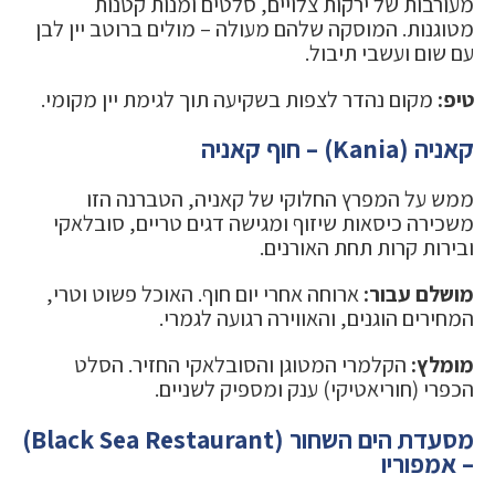
מעורבות של ירקות צלויים, סלטים ומנות קטנות
מטוגנות. המוסקה שלהם מעולה – מולים ברוטב יין לבן
עם שום ועשבי תיבול.
טיפ:
מקום נהדר לצפות בשקיעה תוך לגימת יין מקומי.
קאניה (Kania) – חוף קאניה
ממש על המפרץ החלוקי של קאניה, הטברנה הזו
משכירה כיסאות שיזוף ומגישה דגים טריים, סובלאקי
ובירות קרות תחת האורנים.
מושלם עבור:
ארוחה אחרי יום חוף. האוכל פשוט וטרי,
המחירים הוגנים, והאווירה רגועה לגמרי.
מומלץ:
הקלמרי המטוגן והסובלאקי החזיר. הסלט
הכפרי (חוריאטיקי) ענק ומספיק לשניים.
מסעדת הים השחור (Black Sea Restaurant)
– אמפוריו