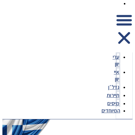
המיוחדים
ערי
יוון
איי
יוון
נדל״ן
תיירות
מיסים
המיוחדים