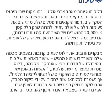
🌟 סיכום
דלוס הוא יותר מאתר ארכיאולוגי – זהו מקום שבו מיתוס
והיסטוריה מתקיימים יחד באבן ובשמש. בהליכה בין
המקדשים, הפורטיקואים והפסלים שלו, מרגישים את
פעימות הלב של עולם עתיק. למרות שרק חלק קטן
מ-20,000 התושבים של העיר העתיקה נותרו (ברוח),
הנרטיב נמשך: של לידת אפולו כאן, של שוק של אומות,
ושל ניטרליות קדושה.
מבקרים עוזבים את דלוס לעתים קרובות נפעמים מכמה
שלם ומעורר רגש הוא מרגיש – שיעור בארעיות של כוח
ובסיבולת של תרבות. כפי שאונסק"ו מסכמת, דלוס
עומדת כאוצר מורשת עולמית, "הקשורה באופן ישיר
ומוחשי למיתוסים העיקריים של הציוויליזציה ההלנית",
אך נשמרת לכל האנושות לחקור. על ידי ביקור מכבד,
אתם לוקחים חלק במורשת האי: תזכורת לאופן שבו
העולם העתיק עיצב את הים התיכון שאנו מכירים היום.