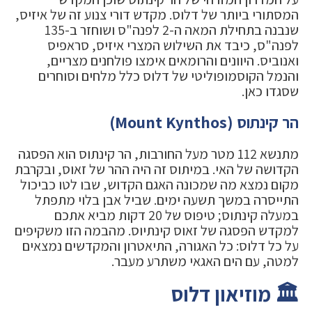
המסתורי ביותר של דלוס. מקדש דורי צנוע זה של איזיס,
שנבנה בתחילת המאה ה-2 לפנה"ס ושוחזר ב-135
לפנה"ס, כיבד את השילוש המצרי איזיס, סראפיס
ואנוביס. היוונים והרומאים אימצו פולחנים מצריים,
והנמל הקוסמופוליטי של דלוס כלל מלחים וסוחרים
שסגדו כאן.
הר קינתוס (Mount Kynthos)
מתנשא 112 מטר מעל החורבות, הר קינתוס הוא הפסגה
הקדושה של האי. במיתוס זה היה ההר של זאוס, ובקרבת
מקום נמצא מה שמכונה האגם הקדוש, שבו לטו כביכול
התייסרה במשך תשעה ימים. שביל אבן בלוי מתפתל
במעלה קינתוס; טיפוס של 20 דקות מביא אתכם
למקדש הפסגה של זאוס קינתיוס. מהבמה הזו משקיפים
על כל דלוס: כל האגורה, התיאטרון והמקדשים נמצאים
למטה, עם הים האגאי משתרע מעבר.
🏛️ מוזיאון דלוס