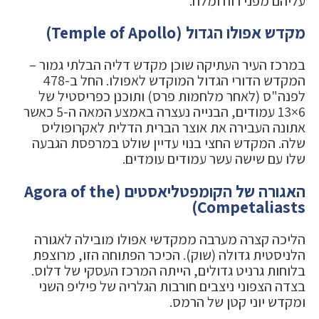
עליהם מפני רוח ומלח.
מקדש אפולו הגדול (Temple of Apollo)
במרכז העיר העתיקה שוכן מקדש דליה הבלתי גמור –
המקדש הדורי הגדול המוקדש לאפולו. החל ב-478
לפנה"ס (לאחר מלחמות פרס) ותוכנן כפריסטיל של
6×13 עמודים, הבנייה נעצרה באמצע המאה ה-5 כאשר
אתונה העבירה את אוצר הברית הדלית לאקרופוליס
שלה. המקדש החצי בנוי עדיין שולט במרפסת הגבעה
שלו עם שישה עשר עמודים עומדים.
האגורה של הקומפטליאסטים (Agora of the
Competaliasts)
הליכה קצרה מערבה ממקדשי אפולו מובילה לאגורה
הלניסטית גדולה (שוק). הכיכר הפתוחה הזו, מרוצפת
בלוחות גרניט גדולים, הייתה המרכז העסקי של דלוס.
בצדה הצפוני ניצבים חורבות הגלריה של פיליפ השני
ומקדש יוני קטן של הרמס.