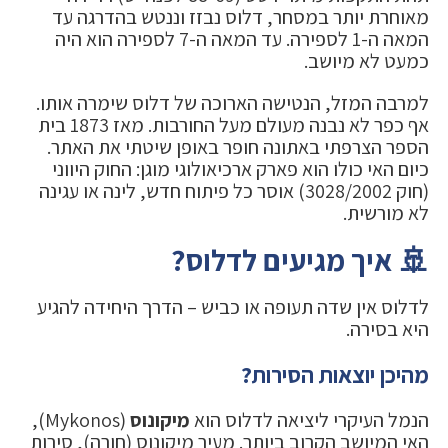
מאוחרת יותר במסחר, דלוס נבזז וננטש בהדרגה עד
המאה ה-1 לספירה. עד המאה ה-7 לספירה הוא היה
כמעט לא מיושב.
למרבה המזל, הנטישה הארוכה של דלוס שימרה אותו.
אף כפר לא נבנה מעולם מעל החורבות. מאז 1873 בית
הספר הצרפתי באתונה חופר באופן שיטתי את האתר.
כיום האי כולו הוא פארק ארכיאולוגי מוגן: החוק היווני
(חוק 3028/2002) אוסר כל פיתוח חדש, לינה או עגינה
לא מורשית.
🚢 איך מגיעים לדלוס?
לדלוס אין שדה תעופה או כביש – הדרך היחידה להגיע
היא בסירה.
מהיכן יוצאות הסירות?
הנמל העיקרי ליציאה לדלוס הוא
מיקונוס
(Mykonos),
האי המיושב הקרוב ביותר. מעיר מיקונוס (חורה), סירות