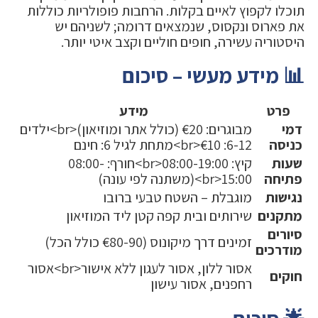
תוכלו לקפוץ לאיים בקלות. הרחבות פופולריות כוללות
את פארוס ונקסוס, שנמצאים דרומה; לשניהם יש
היסטוריה עשירה, חופים חוליים וקצב איטי יותר.
📊 מידע מעשי – סיכום
פרט
מידע
דמי
מבוגרים: €20 (כולל אתר ומוזיאון)<br>ילדים
כניסה
6-12: €10<br>מתחת לגיל 6: חינם
שעות
קיץ: 08:00-19:00<br>חורף: 08:00-
פתיחה
15:00<br>(משתנה לפי עונה)
נגישות
מוגבלת – השטח טבעי ברובו
מתקנים
שירותים ובית קפה קטן ליד המוזיאון
סיורים
זמינים דרך מיקונוס (€80-90 כולל הכל)
מודרכים
אסור ללון, אסור לעגון ללא אישור<br>אסור
חוקים
רחפנים, אסור עישון