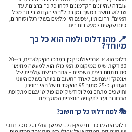
עובדה שהיוונים הקדמונים לקחו כל כך ברצינות עד
שדלוס נחשב במשך זמן רב ל"האי הקדוש ביותר מכל
האיים". רחובותיו, שפעם היו מלאים בעולי רגל וסוחרים,
כיום שקטים למעט רוח הים.
📍 מהו דלוס ולמה הוא כל כך
מיוחד?
דלוס הוא אי ארכיאולוגי קטן במרכז הקיקלאדים, כ-20-
30 דקות שיט ממיקונוס. האי כולו הוא למעשה מוזיאון
פתוח תחת כיפת השמיים – אתר מורשת עולמית של
אונסק"ו שנחשב לאחד החשובים ביותר בעולם היווני
העתיק. כ-25 מתוך 95 ההקטרים של האי נחפרו,
וחושפים מתחם נמל וקודש קוסמופוליטי עצום מתקופת
הברונזה ועד לתקופה הנוצרית המוקדמת.
🎭 למה דלוס כל כך חשוב?
דלוס היה מרכז דתי פאן-הלני שמשך עולי רגל מכל רחבי
יוון העתיקה. המקדש של אפולו באי היה אחד המקומות