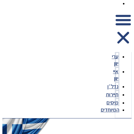
המיוחדים
ערי
יוון
איי
יוון
נדל״ן
תיירות
מיסים
המיוחדים