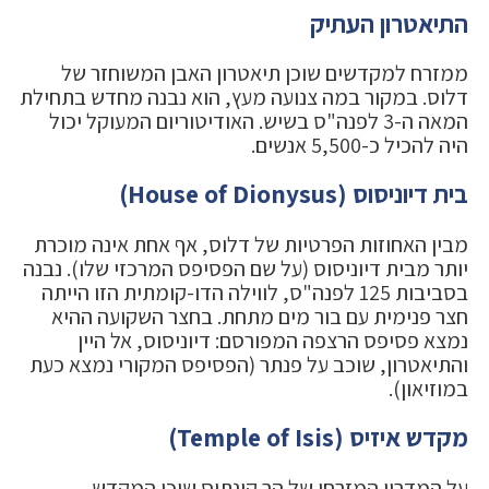
התיאטרון העתיק
ממזרח למקדשים שוכן תיאטרון האבן המשוחזר של
דלוס. במקור במה צנועה מעץ, הוא נבנה מחדש בתחילת
המאה ה-3 לפנה"ס בשיש. האודיטוריום המעוקל יכול
היה להכיל כ-5,500 אנשים.
בית דיוניסוס (House of Dionysus)
מבין האחוזות הפרטיות של דלוס, אף אחת אינה מוכרת
יותר מבית דיוניסוס (על שם הפסיפס המרכזי שלו). נבנה
בסביבות 125 לפנה"ס, לווילה הדו-קומתית הזו הייתה
חצר פנימית עם בור מים מתחת. בחצר השקועה ההיא
נמצא פסיפס הרצפה המפורסם: דיוניסוס, אל היין
והתיאטרון, שוכב על פנתר (הפסיפס המקורי נמצא כעת
במוזיאון).
מקדש איזיס (Temple of Isis)
על המדרון המזרחי של הר קינתוס שוכן המקדש