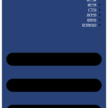
איי יוון
נדל״ן
תיירות
מיסים
המיוחדים