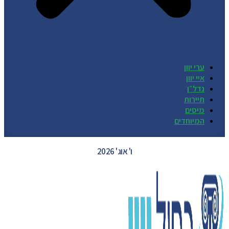
ערי יוון
איי יוון
נדל״ן
תיירות
מיסים
המיוחדים
GREECE WEATHER
ו' אוג' 2026