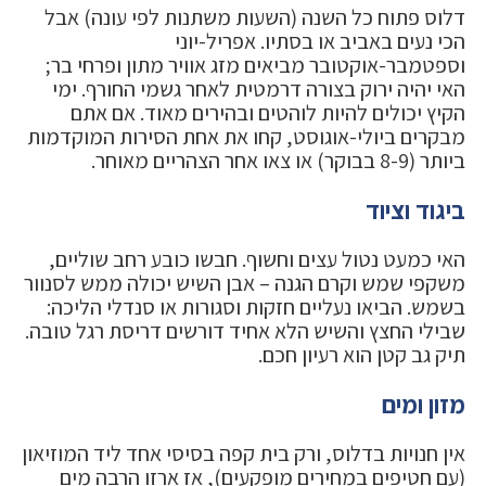
דלוס פתוח כל השנה (השעות משתנות לפי עונה) אבל
הכי נעים באביב או בסתיו. אפריל-יוני
וספטמבר-אוקטובר מביאים מזג אוויר מתון ופרחי בר;
האי יהיה ירוק בצורה דרמטית לאחר גשמי החורף. ימי
הקיץ יכולים להיות לוהטים ובהירים מאוד. אם אתם
מבקרים ביולי-אוגוסט, קחו את אחת הסירות המוקדמות
ביותר (8-9 בבוקר) או צאו אחר הצהריים מאוחר.
ביגוד וציוד
האי כמעט נטול עצים וחשוף. חבשו כובע רחב שוליים,
משקפי שמש וקרם הגנה – אבן השיש יכולה ממש לסנוור
בשמש. הביאו נעליים חזקות וסגורות או סנדלי הליכה:
שבילי החצץ והשיש הלא אחיד דורשים דריסת רגל טובה.
תיק גב קטן הוא רעיון חכם.
מזון ומים
אין חנויות בדלוס, ורק בית קפה בסיסי אחד ליד המוזיאון
(עם חטיפים במחירים מופקעים), אז ארזו הרבה מים