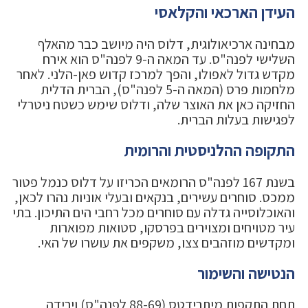
העידן הארכאי והקלאסי
מבחינה ארכיאולוגית, דלוס היה מיושב כבר מהאלף
השלישי לפנה"ס. עד המאה ה-9 לפנה"ס הוא אירח
מקדש גדול לאפולו, והפך למרכז קדוש פאן-הלני. לאחר
מלחמות פרס (המאה ה-5 לפנה"ס), הברית הדלית
החזיקה כאן את האוצר שלה, ודלוס שימש כשטח ניטרלי
לפגישות בעלות הברית.
התקופה ההלניסטית והרומית
בשנת 167 לפנה"ס הרומאים הכריזו על דלוס כנמל פטור
ממכס. סוחרים עשירים, בנקאים ובעלי אוניות נהרו לכאן,
והאוכלוסייה גדלה עם סוחרים מכל רחבי הים התיכון. בתי
עיר מטויחים ומצוירים בפרסקו, סטואות מפוארות
ומקדשים מוזהבים צצו, משקפים את עושרו של האי.
הנטישה והשימור
תחת התקפות מיתרידטס (88-69 לפנה"ס) וירידה