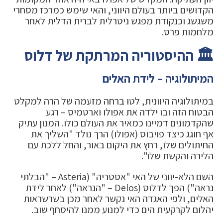
הקדושים ביותר בעולם היווני, והאי שימש כמרכז מסחרי
משגשג וכנקודת מפגש ניטרלית לברית הדלית לאחר
מלחמות פרס.
🏛️ ההיסטוריה המרתקת של דלוס
המיתולוגיה – לידת האלים
במיתולוגיה היוונית, לטו ברחה מזעמה של הרה למקלט
הבטוח הזה ובו ילדה את אפולו וארטמיס – רגע
שהקדמונים דמיינו כמאיר את העולם כולו. המנון עתיק
אף חוגג כיצד פויבוס (אפולו) הרך נולד "השליך את
החיתולים שלו, רחץ את היקום באור, והחל ללכת עם
הלירה והקשת שלו".
השם הלא-יווני של האי "אסטריה" (Asteria – "הבלתי
נראה") הפך לדלוס (Delos – "הנראה") לאחר לידת
האלים, ולפי האגדה האי נקשר לאחר מכן בשרשראות
יהלום לקרקעית הים כדי למנוע ממנו להיסחף שוב.