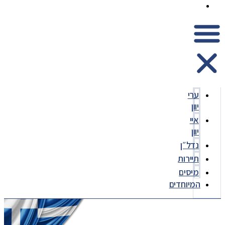
המיוחדים
ערי
יוון
איי
יוון
נדל״ן
תיירות
מיסים
המיוחדים