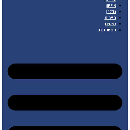
איי יוון
נדל״ן
תיירות
מיסים
המיוחדים