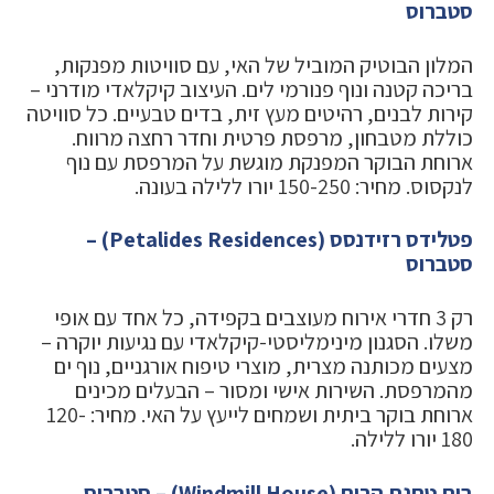
סטברוס
המלון הבוטיק המוביל של האי, עם סוויטות מפנקות,
בריכה קטנה ונוף פנורמי לים. העיצוב קיקלאדי מודרני –
קירות לבנים, רהיטים מעץ זית, בדים טבעיים. כל סוויטה
כוללת מטבחון, מרפסת פרטית וחדר רחצה מרווח.
ארוחת הבוקר המפנקת מוגשת על המרפסת עם נוף
לנקסוס. מחיר: 150-250 יורו ללילה בעונה.
פטלידס רזידנסס (Petalides Residences) –
סטברוס
רק 3 חדרי אירוח מעוצבים בקפידה, כל אחד עם אופי
משלו. הסגנון מינימליסטי-קיקלאדי עם נגיעות יוקרה –
מצעים מכותנה מצרית, מוצרי טיפוח אורגניים, נוף ים
מהמרפסת. השירות אישי ומסור – הבעלים מכינים
ארוחת בוקר ביתית ושמחים לייעץ על האי. מחיר: 120-
180 יורו ללילה.
בית טחנת הרוח (Windmill House) – סטברוס