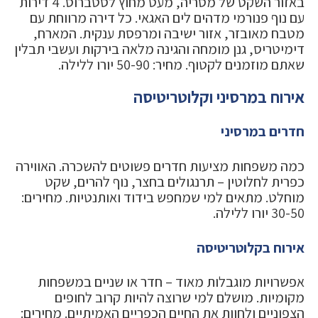
באזור השקט של מסריה, מעט מחוץ לסטברוס. 4 דירות
עם נוף פנורמי מדהים לים האגאי. כל דירה מרווחת עם
מטבח מאובזר, אזור ישיבה ומרפסת ענקית. המארח,
דימיטריס, גנן מומחה והגינה מלאה בירקות ועשבי תבלין
שאתם מוזמנים לקטוף. מחיר: 50-90 יורו ללילה.
אירוח במרסיני וקלוטריטיסה
חדרים במרסיני
כמה משפחות מציעות חדרים פשוטים להשכרה. האווירה
כפרית לחלוטין – תרנגולים בחצר, נוף להרים, שקט
מוחלט. מתאים למי שמחפש בידוד ואותנטיות. מחירים:
30-50 יורו ללילה.
אירוח בקלוטריטיסה
אפשרויות מוגבלות מאוד – חדר או שניים במשפחות
מקומיות. מושלם למי שרוצה להיות קרוב לחופים
הצפוניים ולחוות את החיים הכפריים האמיתיים. מחירים: