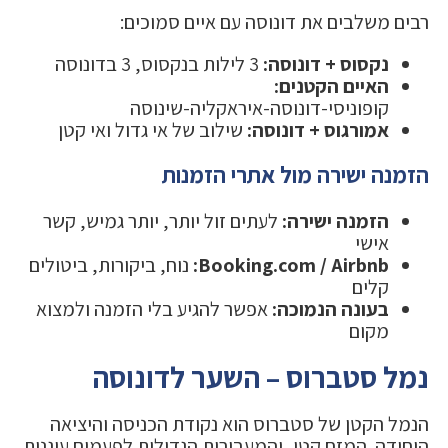
רבים משלבים את דונוסה עם איים סמוכים:
נקסוס + דונוסה:
3 לילות בנקסוס, 3 בדונוסה
האיים הקטנים:
קופוניסי-דונוסה-איראקליה-שינוסה
אמורגוס + דונוסה:
שילוב של אי גדול ואי קטן
הזמנה ישירה מול אתרי הזמנות
הזמנה ישירה:
לעתים זול יותר, יותר גמיש, קשר
אישי
Booking.com / Airbnb:
נוח, ביקורות, ביטולים
קלים
בעונה הנמוכה:
אפשר להגיע בלי הזמנה ולמצוא
מקום
נמל סטברוס – השער לדונוסה
הנמל הקטן של סטברוס הוא נקודת הכניסה והיציאה
היחידה. המזח קטן, והמעבורות הגדולות לפעמים עוגנות