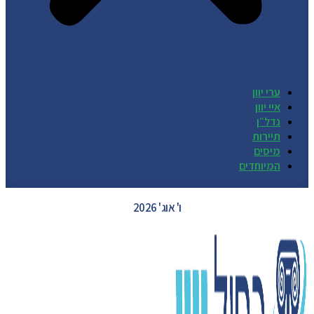
ערי יוון
איי יוון
נדל״ן
תיירות
מיסים
המיוחדים
GREECE WEATHER
ו' אוג' 2026