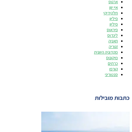
ארגוס
איי יוון
חלקידיקי
פיליון
פיליון
פיראוס
לינדוס
חאניה
זגוריה
מקדוניה היוונית
מיקונוס
כרתים
קורפו
סנטוריני
כתבות מובילות