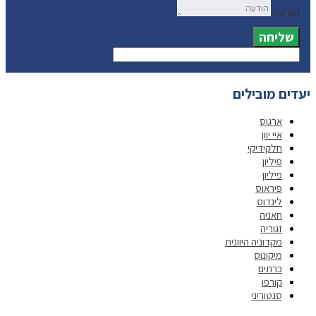
הודעה
שליחה
יעדים מובילים
ארגוס
איי יוון
חלקידיקי
פיליון
פיליון
פיראוס
לינדוס
חאניה
זגוריה
מקדוניה היוונית
מיקונוס
כרתים
קורפו
סנטוריני