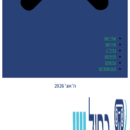
ערי יוון
איי יוון
נדל״ן
תיירות
מיסים
המיוחדים
GREECE WEATHER
ה' אוג' 2026