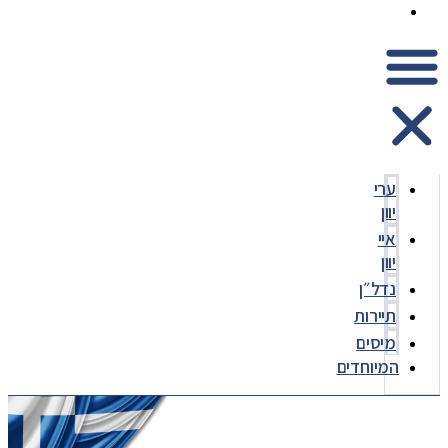
המיוחדים
ערי
יוון
איי
יוון
נדל״ן
תיירות
מיסים
המיוחדים