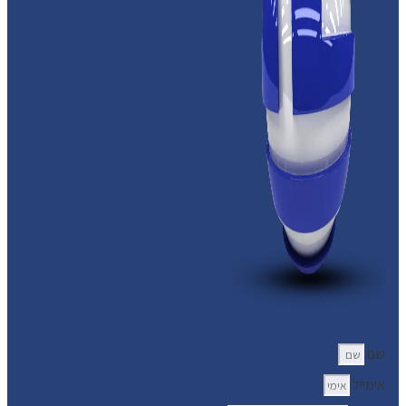
שם
אימייל