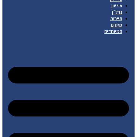
איי יוון
נדל״ן
תיירות
מיסים
המיוחדים