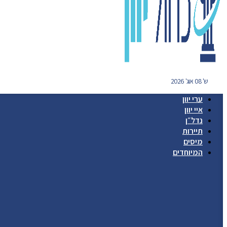
ש' 08 אוג' 2026
ערי יוון
איי יוון
נדל״ן
תיירות
מיסים
המיוחדים