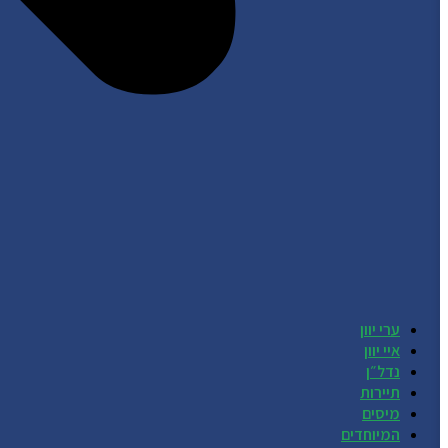
ערי יוון
איי יוון
נדל״ן
תיירות
מיסים
המיוחדים