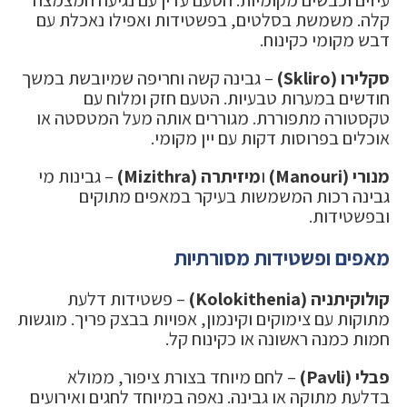
עיזים וכבשים מקומיות. הטעם עדין עם נגיעה חמצמצה
קלה. משמשת בסלטים, בפשטידות ואפילו נאכלת עם
דבש מקומי כקינוח.
סקלירו (Skliro)
– גבינה קשה וחריפה שמיובשת במשך
חודשים במערות טבעיות. הטעם חזק ומלוח עם
טקסטורה מתפוררת. מגוררים אותה מעל המטסטה או
אוכלים בפרוסות דקות עם יין מקומי.
מנורי (Manouri)
ו
מיזיתרה (Mizithra)
– גבינות מי
גבינה רכות המשמשות בעיקר במאפים מתוקים
ובפשטידות.
מאפים ופשטידות מסורתיות
קולוקיתניה (Kolokithenia)
– פשטידות דלעת
מתוקות עם צימוקים וקינמון, אפויות בבצק פריך. מוגשות
חמות כמנה ראשונה או כקינוח קל.
פבלי (Pavli)
– לחם מיוחד בצורת ציפור, ממולא
בדלעת מתוקה או גבינה. נאפה במיוחד לחגים ואירועים