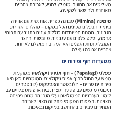
משלימים את החוויה. מומלץ להגיע לארוחת צהריים
מאוחרת ולהישאר לשקיעה.
מימינה (Mimina)
טברנה כפרית אותנטית עם אווירה
ביתית. הבעלים מכינים הכל במקום – מהלחם הטרי ועד
הגבינות. המנות המיוחדות כוללות עיזים בתנור עם תפוחי
אדמה, וסלט צלפים עם עגבניות מיובשות. החצר
המוצלת תחת הגפנים היא המקום המושלם לארוחת
צהריים ארוכה ועצלה.
מסעדות חוף ופירות ים
פפלגי (Papalagi) – חוף אגיוס ניקולאוס
ממוקמת
ממש על החול בחוף אגיוס ניקולאוס. המומחיות כאן היא
פירות ים טריים – הלובסטר והאסטקוס (לובסטר ים
תיכוני) מוגשים עם פסטה תוצרת בית או פשוט צלויים עם
לימון. העגבניות הממולאות ועלי הגפן הם מנות פתיחה
מצוינות. הציפורו המקומי מתלווה מצוין לארוחה.
המחירים סבירים בהתחשב במיקום ובאיכות.