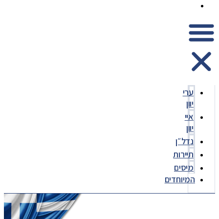
המיוחדים
ערי
יוון
איי
יוון
נדל״ן
תיירות
מיסים
המיוחדים