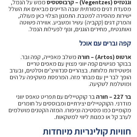
וגנטזיס (Vegentzes) – קרבוסטסיס
ממש על הנמל,
מסעדת דגים מסורתית שבה הדייגים מביאים את השלל
ישירות מהסירה למטבח. התמנון הצלוי כאן מעולה,
והמרק דגים (קקביה) עשיר ומשביע. אווירה פשוטה
ואותנטית, מחירים הוגנים, ונוף לפעילות הנמל.
קפה וברים עם אוכל
ארטוס (Artos) – חורה
משלב מאפייה, קפה ובר.
בבוקר מגישים קפה יווני מצוין עם מאפים טריים
ופשטידות מלוחות. בצהריים סנדוויצ'ים וסלטים, ובערב
הופך לבר יין עם מבחר מזה. המרפסת משקיפה על הים
ומושלמת לשקיעה.
בר 227 – חורה
בר קוקטיילים עם תפריט טאפס יווני
מודרני. הקוקטיילים יצירתיים ומבוססים על חומרים
מקומיים כמו מסטיכה וציפורו. המזה הקטנים מושלמים
לערב קל או כמנות ליווי למשקאות.
חוויות קולינריות מיוחדות