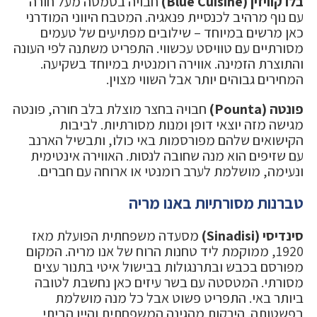
בלו קוויזין (Blue Cuisine)
חבויה בסמטה מעל חורה
עם נוף מרהיב לכנסיית פנאגיה. המטבח היווני המודרני
כאן מרשים במיוחד – שילובים מפתיעים של טעמים
מסורתיים עם טוויסט עכשווי. התפריט משתנה לפי העונה
והתוצרת הזמינה. אווירה רומנטית במיוחד בשקיעה.
המחירים גבוהים יותר אבל השווי מצוין.
פונטה (Pounta)
חבויה בחצר מוצלת בלב חורה, פונטה
מגישה מזה יוצאי דופן ומנות מסורתיות. לביבות
הקישואים שלהם מפורסמות באי כולו, ותבשיל הארנב
עם שזיפים הוא מנה שחובה לנסות. האווירה אינטימית
ונעימה, מושלמת לערב רומנטי או ארוחה עם חברים.
טברנות מסורתיות באנו מריה
סינדיסי (Sinadisi)
מסעדה משפחתית הפועלת מאז
1920, ממוקמת ליד טחנות הרוח של אנו מריה. המקום
מפורסם בכבש ובתרנגולות בבישול איטי בתנור עצים
מסורתי. המטסטה עם בשר עיזים כאן נחשבת לטובה
ביותר באי. התפריט פשוט אבל כל מנה מושלמת
בפשטותה. הירקות מהגינה המשפחתית והיין הביתי