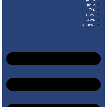
איי יוון
נדל״ן
תיירות
מיסים
המיוחדים