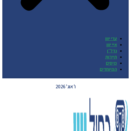
ערי יוון
איי יוון
נדל״ן
תיירות
מיסים
המיוחדים
GREECE WEATHER
ו' אוג' 2026