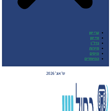
ערי יוון
איי יוון
נדל״ן
תיירות
מיסים
המיוחדים
GREECE WEATHER
ש' אוג' 2026