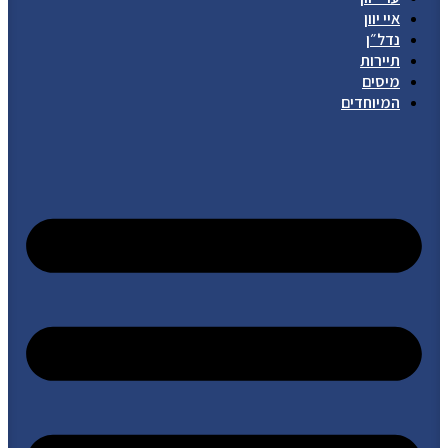
איי יוון
נדל״ן
תיירות
מיסים
המיוחדים