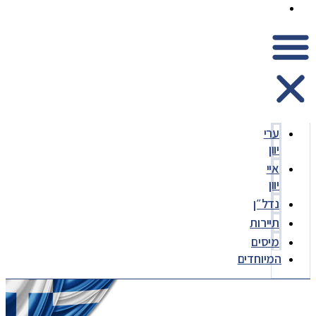
המיוחדים
ערי
יוון
איי
יוון
נדל״ן
תיירות
מיסים
המיוחדים