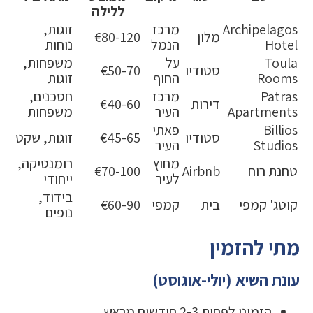
ללילה
Archipelagos
מרכז
זוגות,
מלון
€80-120
Hotel
הנמל
נוחות
Toula
על
משפחות,
סטודיו
€50-70
Rooms
החוף
זוגות
Patras
מרכז
חסכנים,
דירות
€40-60
Apartments
העיר
משפחות
Billios
פאתי
סטודיו
€45-65
זוגות, שקט
Studios
העיר
מחוץ
רומנטיקה,
טחנת רוח
Airbnb
€70-100
לעיר
ייחודי
בידוד,
קוטג' קמפי
בית
קמפי
€60-90
נופים
מתי להזמין
עונת השיא (יולי-אוגוסט)
הזמינו לפחות 2-3 חודשים מראש