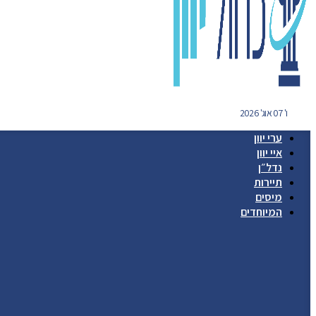
ו' 07 אוג' 2026
ערי יוון
איי יוון
נדל״ן
תיירות
מיסים
המיוחדים