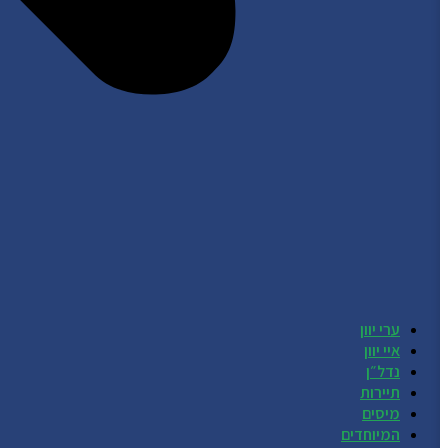
ערי יוון
איי יוון
נדל״ן
תיירות
מיסים
המיוחדים