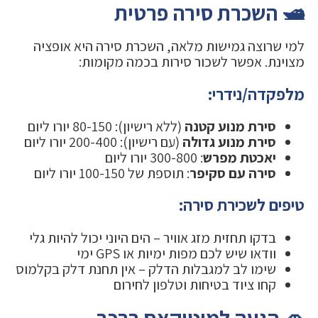
🛥️ השכרת סירה פרטית
למי שרוצה גמישות מלאה, השכרת סירה היא אופציה
מצוינת. אפשר לשכור סירות בכמה מקומות:
מלפקדה/נידרי:
סירת מנוע קטנה
(ללא רישיון): 80-150 יורו ליום
סירת מנוע גדולה
(עם רישיון): 200-400 יורו ליום
יאכטת מפרש
: 300-800 יורו ליום
סירה עם סקיפר
: תוספת של 100-150 יורו ליום
טיפים לשכירת סירה:
בדקו תחזית מזג אוויר – הים היוני יכול להיות גלי
וודאו שיש לכם מפות ימיות או GPS ימי
שימו לב למגבלות הדלק – אין תחנת דלק בקלמוס
קחו ציוד בטיחות וטלפון לחירום
🚗 הגעה למיטיקאס ברכב