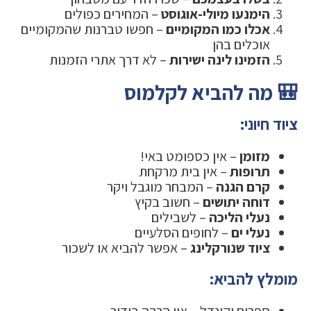
הימנעו מיולי-אוגוסט
– המחירים כפולים
אכלו כמו המקומיים
– חפשו טברנות שהמקומיים
אוכלים בהן
הזמינו לינה ישירות
– לא דרך אתרי הזמנות
🎒 מה להביא לקלמוס
ציוד חיוני:
מזומן
– אין כספומט באי!
תרופות
– אין בית מרקחת
קרם הגנה
– המבחר מוגבל ויקר
דוחה יתושים
– חשוב בקיץ
נעלי הליכה
– לשבילים
נעלי ים
– לחופים הסלעיים
ציוד שנורקלינג
– אפשר להביא או לשכור
מומלץ להביא:
ספרים וקינדל – אין הרבה בידור