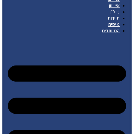
איי יוון
נדל״ן
תיירות
מיסים
המיוחדים