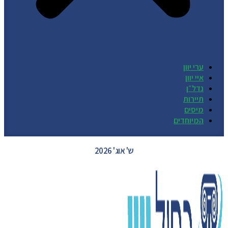
ערי יוון
איי יוון
נדל״ן
תיירות
מיסים
המיוחדים
GREECE WEATHER
ש' אוג' 2026