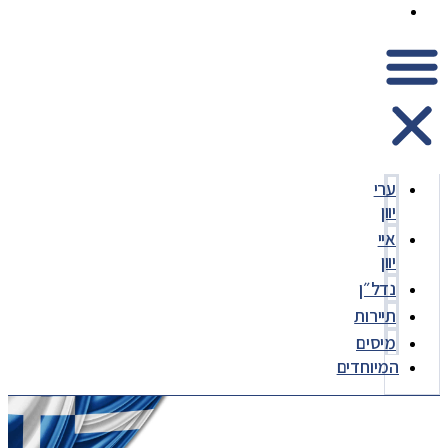
המיוחדים
ערי
יוון
איי
יוון
נדל״ן
תיירות
מיסים
המיוחדים