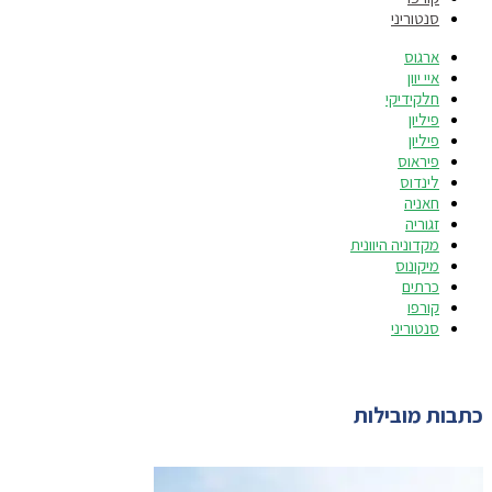
סנטוריני
ארגוס
איי יוון
חלקידיקי
פיליון
פיליון
פיראוס
לינדוס
חאניה
זגוריה
מקדוניה היוונית
מיקונוס
כרתים
קורפו
סנטוריני
כתבות מובילות