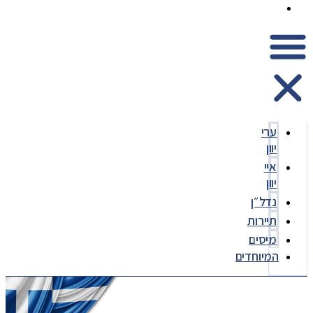
המיוחדים
ערי
יוון
איי
יוון
נדל״ן
תיירות
מיסים
המיוחדים