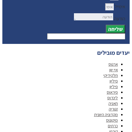
אימייל
הודעה
שליחה
יעדים מובילים
ארגוס
איי יוון
חלקידיקי
פיליון
פיליון
פיראוס
לינדוס
חאניה
זגוריה
מקדוניה היוונית
מיקונוס
כרתים
קורפו