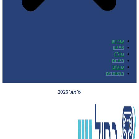
ערי יוון
איי יוון
נדל״ן
תיירות
מיסים
המיוחדים
GREECE WEATHER
ש' אוג' 2026