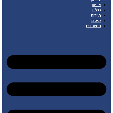
איי יוון
נדל״ן
תיירות
מיסים
המיוחדים