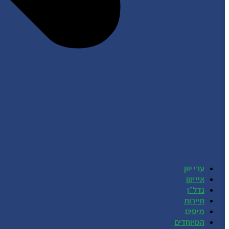
ערי יוון
איי יוון
נדל״ן
תיירות
מיסים
המיוחדים