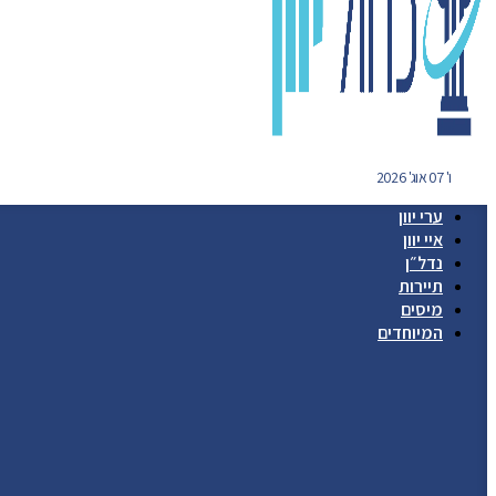
ו' 07 אוג' 2026
ערי יוון
איי יוון
נדל״ן
תיירות
מיסים
המיוחדים