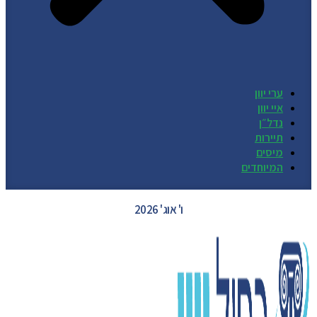
ערי יוון
איי יוון
נדל״ן
תיירות
מיסים
המיוחדים
GREECE WEATHER
ו' אוג' 2026