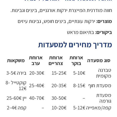
חווה מודרנית המייצרת ירקות אורגניים, ביצים וגבינות.
מוצרים:
ירקות עונתיים, ביצים חופש, גבינות עיזים
ביקורים:
בתיאום מראש
מדריך מחירים למסעדות
ארוחת
ארוחת
ארוחת
סוג מסעדה
משקאות
בוקר
צהריים
ערב
טברנה
5-10€
15-25€
20-30€
בירה 3-5€
מקומית
קוקטייל 8-
מסעדת חוף
8-15€
20-35€
25-40€
12€
מסעדת
–
30-50€
40-70€
יין 25-60€
גורמה
קפה/מאפייה
5-12€
10-20€
–
קפה 2-4€