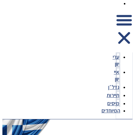
המיוחדים
ערי
יוון
איי
יוון
נדל״ן
תיירות
מיסים
המיוחדים