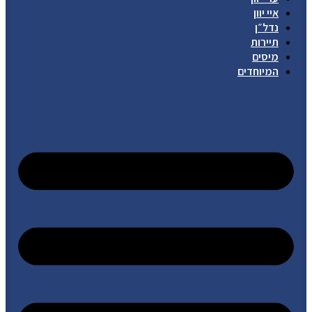
איי יוון
נדל״ן
תיירות
מיסים
המיוחדים