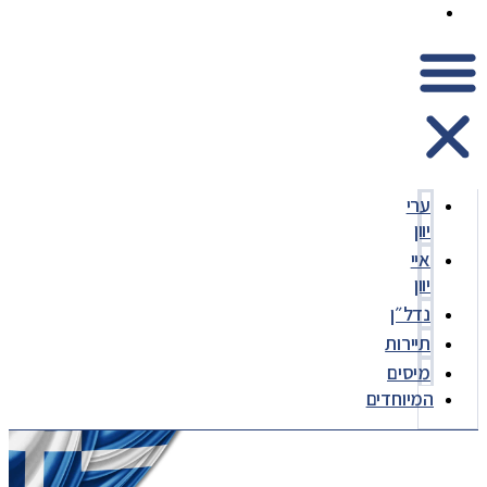
המיוחדים
ערי
יוון
איי
יוון
נדל״ן
תיירות
מיסים
המיוחדים