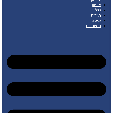
איי יוון
נדל״ן
תיירות
מיסים
המיוחדים