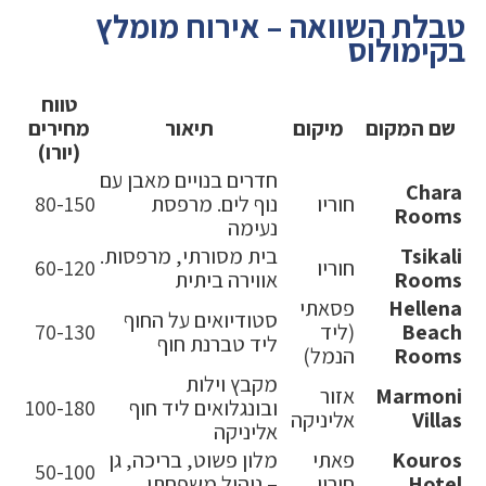
טבלת השוואה – אירוח מומלץ
בקימולוס
טווח
שם המקום
מיקום
תיאור
מחירים
(יורו)
חדרים בנויים מאבן עם
Chara
חוריו
נוף לים. מרפסת
80-150
Rooms
נעימה
Tsikali
בית מסורתי, מרפסות.
חוריו
60-120
Rooms
אווירה ביתית
Hellena
פסאתי
סטודיואים על החוף
Beach
(ליד
70-130
ליד טברנת חוף
Rooms
הנמל)
מקבץ וילות
Marmoni
אזור
ובונגלואים ליד חוף
100-180
Villas
אליניקה
אליניקה
Kouros
פאתי
מלון פשוט, בריכה, גן
50-100
Hotel
חוריו
– ניהול משפחתי