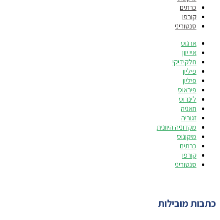
כרתים
קורפו
סנטוריני
ארגוס
איי יוון
חלקידיקי
פיליון
פיליון
פיראוס
לינדוס
חאניה
זגוריה
מקדוניה היוונית
מיקונוס
כרתים
קורפו
סנטוריני
כתבות מובילות