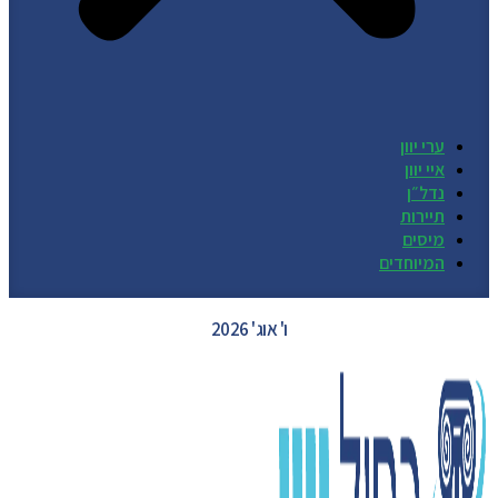
ערי יוון
איי יוון
נדל״ן
תיירות
מיסים
המיוחדים
GREECE WEATHER
ו' אוג' 2026