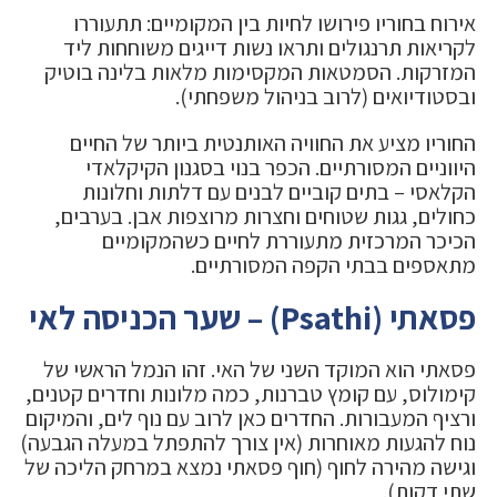
אירוח בחוריו פירושו לחיות בין המקומיים: תתעוררו
לקריאות תרנגולים ותראו נשות דייגים משוחחות ליד
המזרקות. הסמטאות המקסימות מלאות בלינה בוטיק
ובסטודיואים (לרוב בניהול משפחתי).
החוריו מציע את החוויה האותנטית ביותר של החיים
היווניים המסורתיים. הכפר בנוי בסגנון הקיקלאדי
הקלאסי – בתים קוביים לבנים עם דלתות וחלונות
כחולים, גגות שטוחים וחצרות מרוצפות אבן. בערבים,
הכיכר המרכזית מתעוררת לחיים כשהמקומיים
מתאספים בבתי הקפה המסורתיים.
פסאתי (Psathi) – שער הכניסה לאי
פסאתי הוא המוקד השני של האי. זהו הנמל הראשי של
קימולוס, עם קומץ טברנות, כמה מלונות וחדרים קטנים,
ורציף המעבורות. החדרים כאן לרוב עם נוף לים, והמיקום
נוח להגעות מאוחרות (אין צורך להתפתל במעלה הגבעה)
וגישה מהירה לחוף (חוף פסאתי נמצא במרחק הליכה של
שתי דקות).