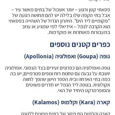
פסאתי קטן ורגוע – יותר אשכול של בתים מאשר עיר –
אבל בתי הקפה שלו בלילה יש להם תחושה רגועה של
"מקומיים ליד הים". היתרון הגדול של השהייה בפסאתי
הוא הקרבה לנמל – אידיאלי למי שמגיע או עוזב
במעבורות מאוחרות או מוקדמות.
כפרים קטנים נוספים
גופה (Goupa) ואפולוניה (Apollonia)
גופה ואפולוניה הם כפרונים זעירים בצד הצפוני. אפולוניה
יושבת על גבעה עם טחנות רוח ונופים פנורמיים; יש בה
כמה בתי הארחה ובית הספר הישן שהפך לחווה
אקולוגית. בגופה ליד הנמל יש חדרים פשוטים
והסופרמרקט היחיד של האי.
קארה (Kara) וקלמוס (Kalamos)
קארה וקלמוס הם פיזור של בתים הפונים ללגונה