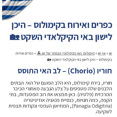
כפרים ואירוח בקימולוס – היכן
לישון באי הקיקלאדי השקט 🏡
יוון
»
איי יוון
»
קימולוס: האי הקיקלאדי הנסתר של יוון 🏝️
»
כפרים ואירוח
בקימולוס – היכן לישון באי הקיקלאדי השקט 🏡
חוריו (Chorio) – לב האי התוסס
חוריו, בירת קימולוס, היא הלב הפועם של האי. הבתים
הלבנים שלה מטפסים על צלע הגבעה מאחורי הכיכר
המרכזית (פלטיה). כאן תמצאו את רוב המסעדות, בתי
הקפה, כמה חנויות, כנסיית פנאגיה אודיגיטריה
(Panagia Odigitria), המוזיאון העממי ונקודות תצפית
לשקיעה.