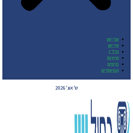
ערי יוון
איי יוון
נדל״ן
תיירות
מיסים
המיוחדים
GREECE WEATHER
ש' אוג' 2026