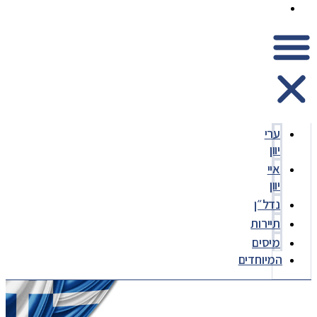
המיוחדים
ערי
יוון
איי
יוון
נדל״ן
תיירות
מיסים
המיוחדים