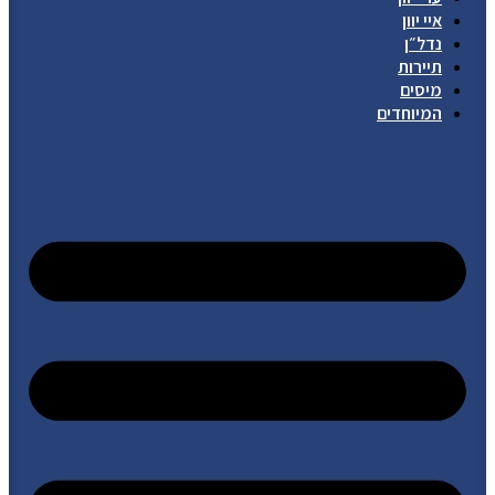
איי יוון
נדל״ן
תיירות
מיסים
המיוחדים