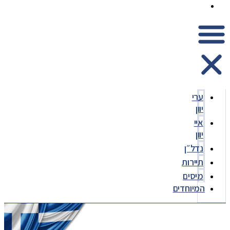
המיוחדים
ערי
יוון
איי
יוון
נדל״ן
תיירות
מיסים
המיוחדים