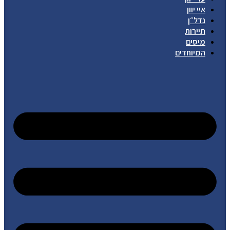
איי יוון
נדל״ן
תיירות
מיסים
המיוחדים