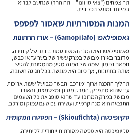
תה צמחים ("צאי טו וונו" – תה ההר) שנחשב לבריא
במיוחד ומוגש בכל בית.
המנות המסורתיות שאסור לפספס
גאמופילאפו (Gamopilafo) – אורז החתונות
גאמופילאפו היא המנה המפורסמת ביותר של קיתירה.
מדובר באורז מבושל במרק עשיר של בשר עז או כבש,
חמאה ולימון. שמה של המנה מגיע מהמסורת להגיש
אותה בחתונות, אך כיום היא מוגשת בכל חגיגה חשובה.
תהליך ההכנה ארוך ומורכב: הבשר מבושל שעות ארוכות
עד שהוא מתפרק, המרק מסונן ומצטמצם, והאורז
מבושל במרק המרוכז עד שהוא סופג את כל הטעמים.
התוצאה היא מנה קרמית ועשירה עם טעם עמוק ומורכב.
סקיופיכטה (Skioufichta) – הפסטה המקומית
סקיופיכטה היא פסטה מסורתית ייחודית לקיתירה.