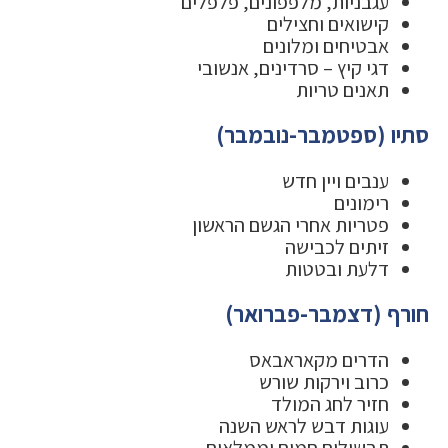
עגבניות, מלפפונים, פלפלים
קישואים וחצילים
אבטיחים ומלונים
דגי קיץ – סרדינים, אנשובי
תאנים טריות
סתיו (ספטמבר-נובמבר)
ענבים ויין חדש
רימונים
פטריות אחרי הגשם הראשון
זיתים לכבישה
דלעת ובטטות
חורף (דצמבר-פברואר)
הדרים מקאראבאס
כרוב וירקות שורש
חזיר לחג המולד
עוגות דבש לראש השנה
תבשילים חמים וממלאים