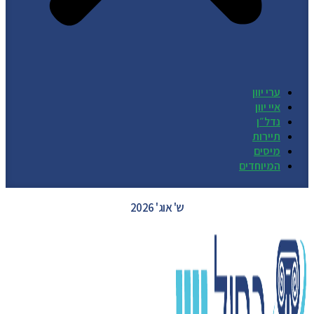
ערי יוון
איי יוון
נדל״ן
תיירות
מיסים
המיוחדים
GREECE WEATHER
ש' אוג' 2026