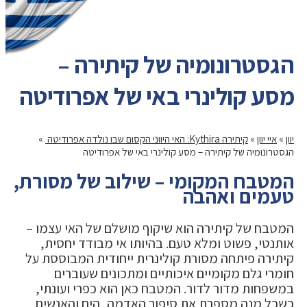
הגסטרונומיה של קיתירה –
מסע קולינרי באי של אפרודיטה ️
יוון
»
איי יוון
»
קיתירה Kythira: האי היווני הקסום שבו נולדה אפרודיטה ️
»
הגסטרונומיה של קיתירה – מסע קולינרי באי של אפרודיטה ️
המטבח המקומי – שילוב של מסורת,
טעמים ואהבה
המטבח של קיתירה הוא שיקוף מושלם של האי עצמו –
אותנטי, פשוט ומלא טעם. בהיותו אי מבודד יחסית,
קיתירה פיתחה מסורת קולינרית ייחודית המבוססת על
חומרי גלם מקומיים איכותיים ומתכונים שעוברים
במשפחות מדור לדור. המטבח כאן הוא כפרי ועונתי,
כשכל מנה מספרת את סיפור האדמה, הים והאנשים