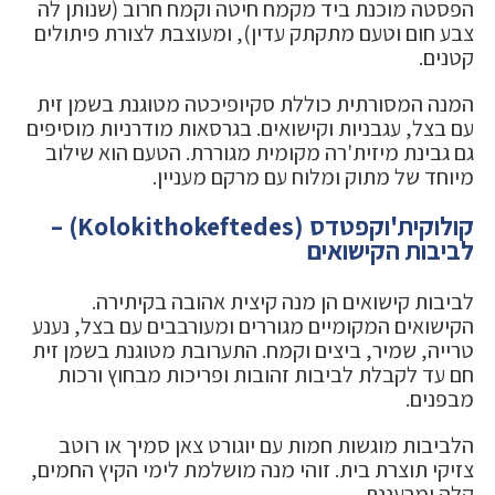
הפסטה מוכנת ביד מקמח חיטה וקמח חרוב (שנותן לה
צבע חום וטעם מתקתק עדין), ומעוצבת לצורת פיתולים
קטנים.
המנה המסורתית כוללת סקיופיכטה מטוגנת בשמן זית
עם בצל, עגבניות וקישואים. בגרסאות מודרניות מוסיפים
גם גבינת מיזית'רה מקומית מגוררת. הטעם הוא שילוב
מיוחד של מתוק ומלוח עם מרקם מעניין.
קולוקית'וקפטדס (Kolokithokeftedes) –
לביבות הקישואים
לביבות קישואים הן מנה קיצית אהובה בקיתירה.
הקישואים המקומיים מגוררים ומעורבבים עם בצל, נענע
טרייה, שמיר, ביצים וקמח. התערובת מטוגנת בשמן זית
חם עד לקבלת לביבות זהובות ופריכות מבחוץ ורכות
מבפנים.
הלביבות מוגשות חמות עם יוגורט צאן סמיך או רוטב
צזיקי תוצרת בית. זוהי מנה מושלמת לימי הקיץ החמים,
קלה ומרעננת.