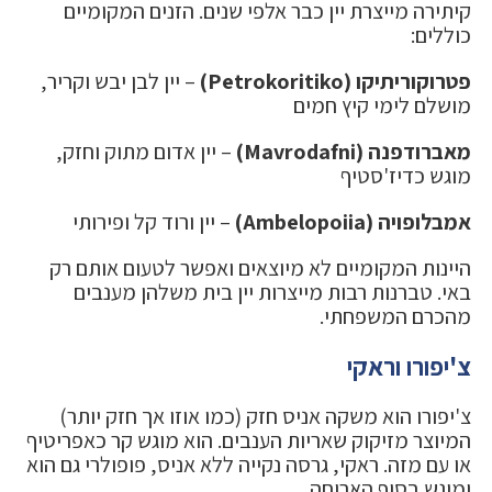
קיתירה מייצרת יין כבר אלפי שנים. הזנים המקומיים
כוללים:
פטרוקוריתיקו (Petrokoritiko)
– יין לבן יבש וקריר,
מושלם לימי קיץ חמים
מאברודפנה (Mavrodafni)
– יין אדום מתוק וחזק,
מוגש כדיז'סטיף
אמבלופויה (Ambelopoiia)
– יין ורוד קל ופירותי
היינות המקומיים לא מיוצאים ואפשר לטעום אותם רק
באי. טברנות רבות מייצרות יין בית משלהן מענבים
מהכרם המשפחתי.
צ'יפורו וראקי
צ'יפורו הוא משקה אניס חזק (כמו אוזו אך חזק יותר)
המיוצר מזיקוק שאריות הענבים. הוא מוגש קר כאפריטיף
או עם מזה. ראקי, גרסה נקייה ללא אניס, פופולרי גם הוא
ומוגש בסוף הארוחה.