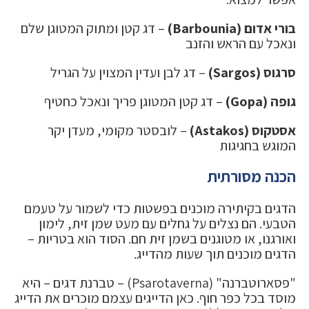
בורי אדום (Barbounia)
– דג קטן ומתוק המטוגן שלם
ונאכל עם הראש והזנב
סרגוס (Sargos)
– דג לבן ועדין המצוין על הגריל
גופה (Gopa)
– דג קטן המטוגן פריך ונאכל כחטיף
אסטקוס (Astakos)
– לובסטר מקומי, מעדן יקר
המוגש בחגיגות
הכנה מסורתית
הדגים בקיתירה מוכנים בפשטות כדי לשמור על טעמם
הטבעי. הם נצלים על גחלים עם מעט שמן זית, לימון
ואורגנו, או מטוגנים בשמן זית חם. הסוד הוא בטריות –
הדגים מוכנים תוך שעות מהדייג.
"פסארוטברנה" (Psarotaverna) – טברנת דגים – היא
מוסד בכל כפר חוף. כאן הדייגים עצמם מוכרים את הדייג