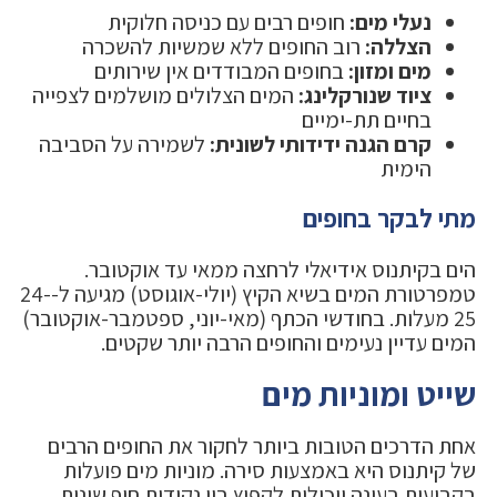
נעלי מים:
חופים רבים עם כניסה חלוקית
הצללה:
רוב החופים ללא שמשיות להשכרה
מים ומזון:
בחופים המבודדים אין שירותים
ציוד שנורקלינג:
המים הצלולים מושלמים לצפייה
בחיים תת-ימיים
קרם הגנה ידידותי לשונית:
לשמירה על הסביבה
הימית
מתי לבקר בחופים
הים בקיתנוס אידיאלי לרחצה ממאי עד אוקטובר.
טמפרטורת המים בשיא הקיץ (יולי-אוגוסט) מגיעה ל-24-
25 מעלות. בחודשי הכתף (מאי-יוני, ספטמבר-אוקטובר)
המים עדיין נעימים והחופים הרבה יותר שקטים.
שייט ומוניות מים
אחת הדרכים הטובות ביותר לחקור את החופים הרבים
של קיתנוס היא באמצעות סירה. מוניות מים פועלות
בקביעות בעונה ויכולות לקפוץ בין נקודות חוף שונות.