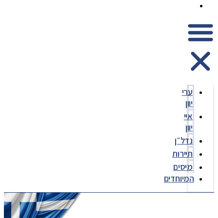
המיוחדים
ערי
יוון
איי
יוון
נדל״ן
תיירות
מיסים
המיוחדים