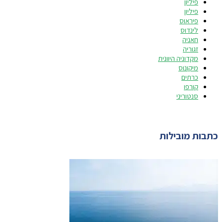
פיליון
פיליון
פיראוס
לינדוס
חאניה
זגוריה
מקדוניה היוונית
מיקונוס
כרתים
קורפו
סנטוריני
כתבות מובילות