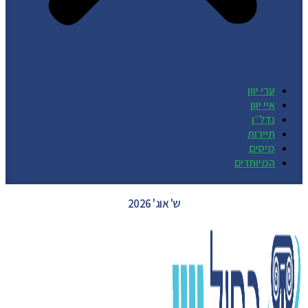
ערי יוון
איי יוון
נדל״ן
תיירות
מיסים
המיוחדים
GREECE WEATHER
ש' אוג' 2026