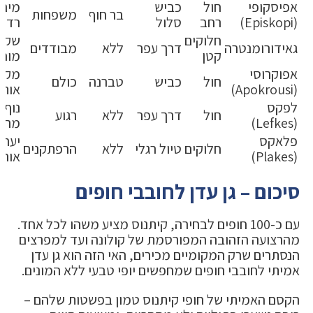
אפיסקופי
חול
כביש
מים
בר חוף
משפחות
(Episkopi)
רחב
סלול
רדוד
חלוקים
שקט
גאידורומנטרה
דרך עפר
ללא
מבודדים
קטן
מוח
אפוקרוסי
מקומ
חול
כביש
טברנה
כולם
(Apokrousi)
אותנ
לפקס
נוף
חול
דרך עפר
ללא
רגוע
(Lefkes)
מרה
פלאקס
יער
חלוקים
טיול רגלי
ללא
הרפתקנים
(Plakes)
אורנ
סיכום – גן עדן לחובבי חופים
עם כ-100 חופים לבחירה, קיתנוס מציע משהו לכל אחד.
מהרצועה הזהובה המפורסמת של קולונה ועד למפרצים
הנסתרים שרק המקומיים מכירים, האי הזה הוא גן עדן
אמיתי לחובבי חופים שמחפשים יופי טבעי ללא המונים.
הקסם האמיתי של חופי קיתנוס טמון בפשטות שלהם –