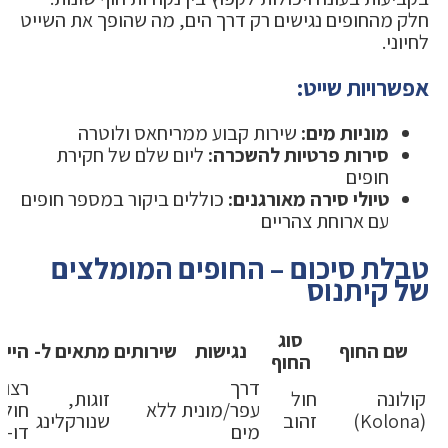
חלק מהחופים נגישים רק דרך הים, מה שהופך את השייט
לחיוני.
אפשרויות שייט:
מוניות מים:
שירות קבוע ממריחאס ולוטרה
סירות פרטיות להשכרה:
ליום שלם של חקירת
חופים
טיולי סירה מאורגנים:
כוללים ביקור במספר חופים
עם ארוחת צהריים
טבלת סיכום – החופים המומלצים
של קיתנוס
סוג
שם החוף
נגישות
שירותים
מתאים ל-
הייח
החוף
דרך
רצוע
קולונה
חול
זוגות,
עפר/מונית
ללא
חול
(Kolona)
זהוב
שנורקלינג
מים
דו-צ