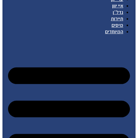
איי יוון
נדל״ן
תיירות
מיסים
המיוחדים