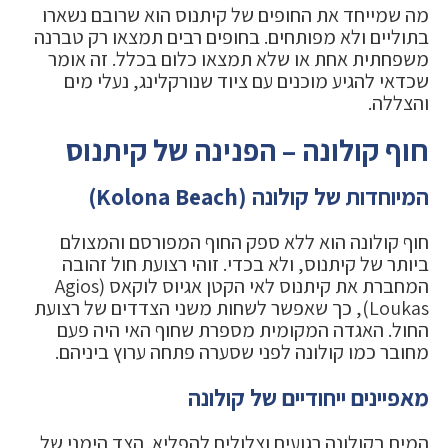
מה שמייחד את החופים של קיתנוס הוא שרובם נשארו
בתוליים ולא מפותחים. בחופים רבים תמצאו רק טברנה
משפחתית אחת או שלא תמצאו כלום בכלל. זה אומר
שכדאי להגיע מוכנים עם ציוד שנורקלינג, נעלי מים
והצללה.
חוף קולונה – הפנינה של קיתנוס
המיוחדות של קולונה (Kolona Beach)
חוף קולונה הוא ללא ספק החוף המפורסם והמצולם
ביותר של קיתנוס, ולא בכדי. זוהי רצועת חול זהובה
המחברת את קיתנוס לאי הקטן אגיוס לוקאס (Agios
Loukas), כך שאפשר לשחות משני הצדדים של רצועת
החול. האגדה המקומית מספרת שחוף האי היה פעם
מחובר כמו קולונה לפני שסערה פתחה ערוץ ביניהם.
מאפיינים ייחודיים של קולונה
המים בקולונה רגועים וצלולים להפליא. הצד הימני של