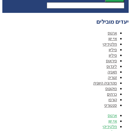
יעדים מובילים
ארגוס
איי יוון
חלקידיקי
פיליון
פיליון
פיראוס
לינדוס
חאניה
זגוריה
מקדוניה היוונית
מיקונוס
כרתים
קורפו
סנטוריני
ארגוס
איי יוון
חלקידיקי