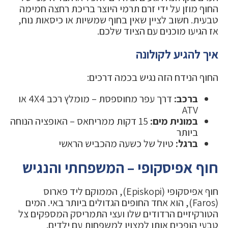
החוף מוזן על ידי זרם תרמי היוצר בריכת רחצה חמימה
טבעית. חשוב לציין שאין בחוף שמשיות או כיסאות נוח,
אז הגיעו מוכנים עם הציוד שלכם.
איך להגיע לקולונה
החוף הנידח הזה נגיש בכמה דרכים:
ברכב:
דרך עפר מחוספסת – מומלץ רכב 4X4 או
ATV
במונית מים:
15 דקות ממריחאס – האופציה הנוחה
ביותר
ברגל:
טיול של כשעה מהכביש הראשי
חוף אפיסקופי – המשפחתי והנגיש
חוף אפיסקופי (Episkopi), הממוקם ליד פארוס
(Faros), הוא אחד החופים הגדולים ביותר באי. המים
הטורקיזיים הרדודים שלו ועצי התמריסק המספקים צל
טבעי הופכים אותו למצוין למשפחות עם ילדים.