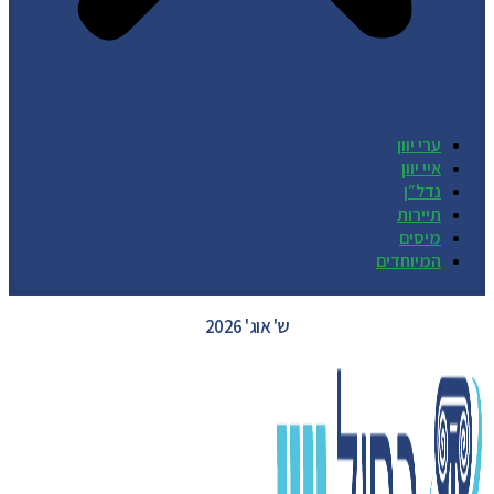
ערי יוון
איי יוון
נדל״ן
תיירות
מיסים
המיוחדים
GREECE WEATHER
ש' אוג' 2026