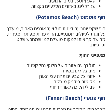
סאפ (SUP) במים הרגועים
שנורקלינג באזורים הסלעיים בקצוות
חוף פוטמוס (Potamos Beach)
חוף שקט יותר עם דיונות חול ויער אורנים מאחור, מועדף
על זוגות לטיולים רומנטיים. החוף פחות מפותח ומסחרי,
מה שהופך אותו למקום מושלם למי שמחפש שקט
ופרטיות.
מאפייני החוף:
חול רך עם אזורים של חלוקי נחל קטנים
מים צלולים במיוחד
אזורי צל טבעיים תחת עצי האורן
מקומות פיקניק מוצלים
שבילי הליכה לאורך החוף
חוף פנארי (Fanari Beach)
מפרץ חולי מסודר עם טברנות תחת עצי תמריסק. החוף