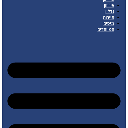
איי יוון
נדל״ן
תיירות
מיסים
המיוחדים