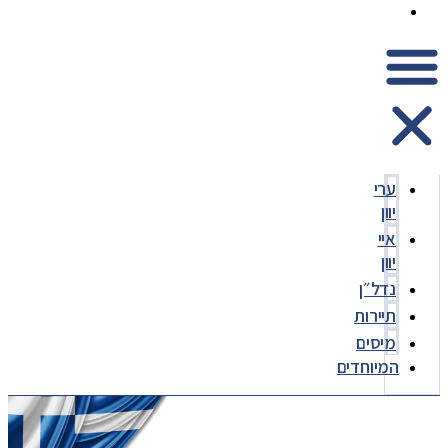
המיוחדים
ערי
יוון
איי
יוון
נדל״ן
תיירות
מיסים
המיוחדים