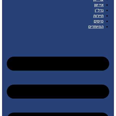
איי יוון
נדל״ן
תיירות
מיסים
המיוחדים