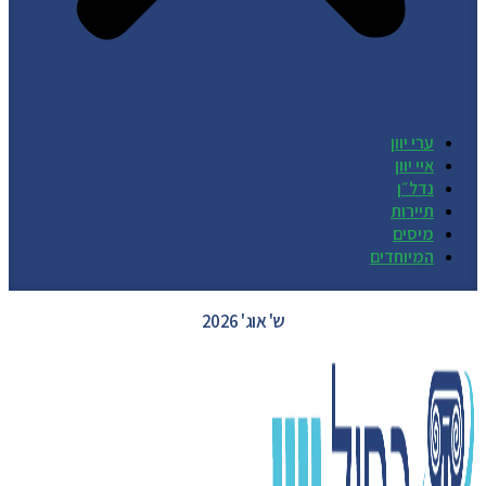
ערי יוון
איי יוון
נדל״ן
תיירות
מיסים
המיוחדים
GREECE WEATHER
ש' אוג' 2026