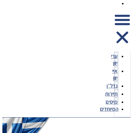
המיוחדים
ערי
יוון
איי
יוון
נדל״ן
תיירות
מיסים
המיוחדים