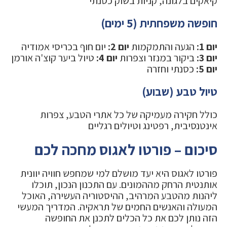
קיאקים בלגונה, קניות בשוק כסנתי
חופשה משפחתית (5 ימים)
יום 1:
הגעה והתמקמות
יום 2:
יום חוף בכריסי אמודיה
יום 3:
ביקור במנזר וצפרות
יום 4:
טיול ביער קוצ'ה אורמן
יום 5:
כסנתי וחזרה
טיול טבע (שבוע)
כולל חקירה מעמיקה של כל אתרי הטבע, צפרות
אינטנסיבית, רפטינג וטיולים רגליים
סיכום – פורטו לאגוס מחכה לכם
פורטו לאגוס היא יעד מושלם למי שמחפש חוויה יוונית
אותנטית הרחק מההמונים. עם התכנון הנכון, תוכלו
ליהנות מהטבע המרהיב, ההיסטוריה העשירה, האוכל
המעולה והאנשים החמים של תראקיה. המדריך המעשי
הזה נותן לכם את כל הכלים לתכנן את החופשה