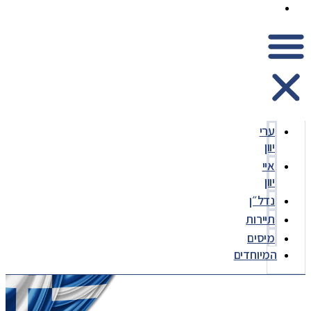
המיוחדים
ערי
יוון
איי
יוון
נדל״ן
תיירות
מיסים
המיוחדים