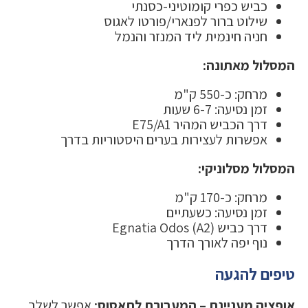
כביש כפרי קומוטיני-כסנתי
שילוט ברור לפנארי/פורטו לאגוס
חניה חינמית ליד המנזר והנמל
המסלול מאתונה:
מרחק: כ-550 ק"מ
זמן נסיעה: 6-7 שעות
דרך הכביש המהיר E75/A1
אפשרות לעצירות בערים היסטוריות בדרך
המסלול מסלוניקי:
מרחק: כ-170 ק"מ
זמן נסיעה: כשעתיים
דרך כביש Egnatia Odos (A2)
נוף יפה לאורך הדרך
טיפים להגעה
אופציה מעניינת – המעבורת לתאסוס:
אפשר לשלב