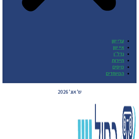
ערי יוון
איי יוון
נדל״ן
תיירות
מיסים
המיוחדים
GREECE WEATHER
ש' אוג' 2026