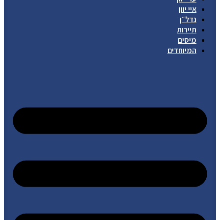
איי יוון
נדל״ן
תיירות
מיסים
המיוחדים