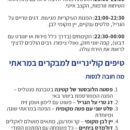
השיחות זורמות, הקצב איטי.
21:00-22:30:
המנות העיקריות מגיעות. דגים טריים על
הגריל, סלטים ענקיים, יין מקומי לבן.
22:30-00:00:
הקינוחים (בדרך כלל פירות או יוגורט עם
דבש), קפה יווני חזק, ואולי ציפורו. רבים הולכים לרציף
לראות את הירח עולה.
טיפים קולינריים למבקרים במראתי
מה חובה לנסות
פסטה הלובסטר של קטינה
בטברנת פנטליס –
המנה המפורסמת ביותר באי
דג טרי על הגריל
– פשוט עם לימון ושמן זית
סלט יווני עם פטה מקומית
– הפטה במראתי שונה
ומיוחדת
יין לבן מקומי
– קר ומרענן, מתאים מושלם לאקלים
דולמדס ביתיים
– כל משפחה עם המתכון הסודי