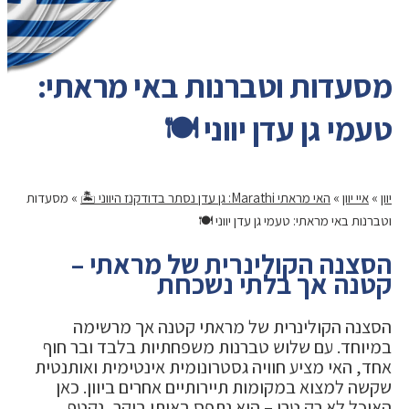
מסעדות וטברנות באי מראתי:
טעמי גן עדן יווני 🍽️
יוון
»
איי יוון
»
האי מראתי Marathi: גן עדן נסתר בדודקנז היווני 🏝️
»
מסעדות
וטברנות באי מראתי: טעמי גן עדן יווני 🍽️
הסצנה הקולינרית של מראתי –
קטנה אך בלתי נשכחת
הסצנה הקולינרית של מראתי קטנה אך מרשימה
במיוחד. עם שלוש טברנות משפחתיות בלבד ובר חוף
אחד, האי מציע חוויה גסטרונומית אינטימית ואותנטית
שקשה למצוא במקומות תיירותיים אחרים ביוון. כאן
האוכל לא רק טרי – הוא נתפס באותו בוקר, נקטף