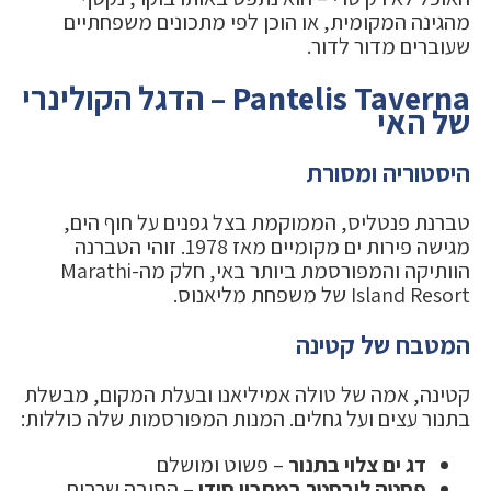
מהגינה המקומית, או הוכן לפי מתכונים משפחתיים
שעוברים מדור לדור.
Pantelis Taverna – הדגל הקולינרי
של האי
היסטוריה ומסורת
טברנת פנטליס, הממוקמת בצל גפנים על חוף הים,
מגישה פירות ים מקומיים מאז 1978. זוהי הטברנה
הוותיקה והמפורסמת ביותר באי, חלק מה-Marathi
Island Resort של משפחת מליאנוס.
המטבח של קטינה
קטינה, אמה של טולה אמיליאנו ובעלת המקום, מבשלת
בתנור עצים ועל גחלים. המנות המפורסמות שלה כוללות:
דג ים צלוי בתנור
– פשוט ומושלם
פסטה לובסטר במתכון סודי
– הסיבה שרבים