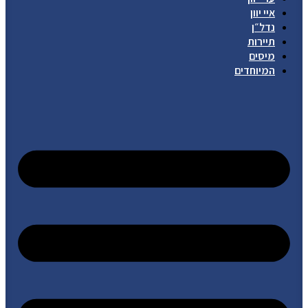
איי יוון
נדל״ן
תיירות
מיסים
המיוחדים