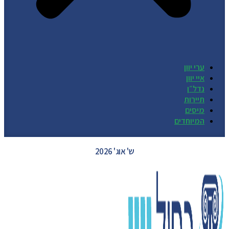
ערי יוון
איי יוון
נדל״ן
תיירות
מיסים
המיוחדים
GREECE WEATHER
ש' אוג' 2026