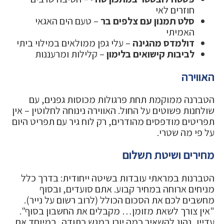
חוזרים לאי
סלט תמנון עם צלפים בר
– טעם הים האגאי
האמיתי
דולמדס מהגינה
– עלי גפן ממולאים במילוי ביתי
לביבות קישואים בלימון
– קלילות ומרעננות
האווירה
הטברנה ממוקמת תחת פרגולות מכוסות גפנים, עם
שולחנות פשוטים על החול. האווירה נינוחה לחלוטין – אין
תפריטים מודפסים מהודרים, רק לוח גיר עם תפריט היום
על פי מה שטרי.
מחירים ושיטת תשלום
הטברנות במראתי עובדות בשיטה ייחודית: בדרך כלל
מניחים ארוחה במחיר קבוע. אתם סועדים, ובסוף
מחשבים לכם את הסכום הכולל (לרוב רשום על נייר).
"אין צורך לשאת מזומן… מקבלים את החשבון בסוף".
עדיין, נהוג להשאיר כמה יורו במגש כתודה, במיוחד אם