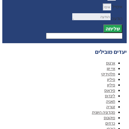
אימייל
הודעה
שליחה
יעדים מובילים
ארגוס
איי יוון
חלקידיקי
פיליון
פיליון
פיראוס
לינדוס
חאניה
זגוריה
מקדוניה היוונית
מיקונוס
כרתים
קורפו