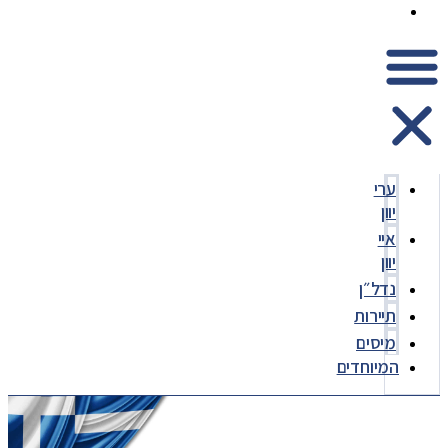
המיוחדים
ערי
יוון
איי
יוון
נדל״ן
תיירות
מיסים
המיוחדים