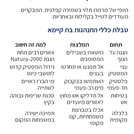
היופי של מרמרו תלוי בשמירה קפדנית. המבקרים
מעודדים לטייל בקלילות ובאחריות.
טבלת כללי התנהגות בת קיימא
תחום
המלצות
למה זה חשוב
הגנה על
הישארו בשבילים
אזורים רבים תחת
הנוף
המסומנים
הגנת Natura-2000
עצי
אל תפגעו או תחרטו
גידול המסטיק קדוש
המסטיק
בעצים
לתושבי כיוס
פלסטיק
השתמשו בבקבוק
מי הברז ראויים
חד-פעמי
מים רב-פעמי
לשתייה
בטיחות
אל תדליקו אש מחוץ
סכנת שריפות גבוהה
אש
לאזורים מיועדים
בקיץ
אכלו בטברנות
כלכלה
תמיכה ישירה
משפחתיות, קנו
מקומית
במשפחות המקום
מקומי