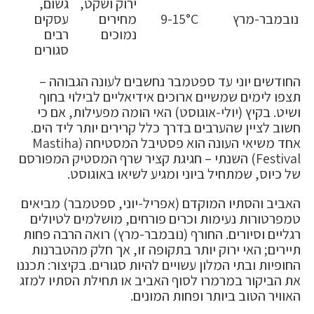
ירוק ושקט,
גשום,
נובמבר-מרץ
9-15°C
מחירים
עסקים
נמוכים
רבים
סגורים
החודשים יוני עד ספטמבר נחשבים לעונה הגבוהה –
תצפו לימים שמשיים ארוכים אידיאליים לבילוי בחוף
ושיט. בקיץ (יולי-אוגוסט) האי הומה מפעילות, אם כי
חשוב לציין שהערבים בדרך כלל קרירים יותר ליד הים.
אחד משיאי העונה הוא פסטיבל המסטיחה (Mastiha
Festival) השנתי – חגיגת קציר שרף המסטיק המפורסם
של כיוס, שמתחיל ביוני ומגיע לשיאו באוגוסט.
האביב והסתיו המוקדם (אפריל-יוני, ספטמבר) מביאים
טמפרטורות נעימות וכרים פורחים, מושלמים לטיולים
רגליים וסיורים. החורף (נובמבר-מרץ) רואה הרבה פחות
תיירים; האי ירוק יותר בתקופה זו, אך חלק מהטברנות
החופיות ובתי המלון עשויים להיות סגורים. בקיצור: תכננו
את הביקור במרמרו לסוף האביב או תחילת הסתיו למזג
האוויר הטוב ביותר ופחות המונים.