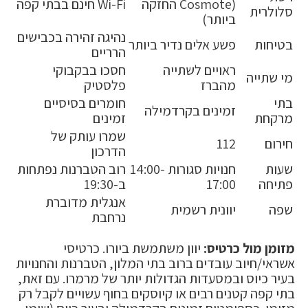
(Cosmote החזקה
Wi-Fi חינם בבתי קפה
סלולרית
ביותר)
נהיגה זהירה בכבישים
בטיחות
פשע אלים נדיר ביותר
הרריים
ראויים לשתייה
חסכו בבקבוקי
מי שתייה
מהברז
פלסטיק
בתי
חומרים בסיסיים
זמינים בקרדמילה
מרקחת
זמינים
שמרו עותק של
חירום
112
הדרכון
שעות
חנויות סגורות 14:00-
רוב הטברנות נפתחות
פתיחה
17:00
ב-19:30
אנגלית מדוברת
שפה
יוונית רשמית
נרחבת
מזומן מול כרטיס:
יוון משתמשת ביורו. כרטיסי
אשראי/חיוב עובדים ברוב בתי המלון, הטברנות והחנויות
בעיר כיוס ובמסעדות הגדולות יותר של מרמרו. עם זאת,
בתי קפה קטנים רבים או קיוסקים בחוף עשויים לקבל רק