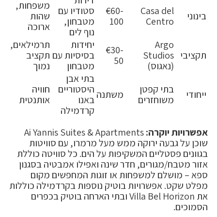
משפחות,
Casa del
€60-
סטודיו עם
בינוני
שהות
Centro
100
מטבחון,
ארוכה
נוף לים
Argo
יחידות
תרמילאים,
€30-
תקציבי
Studios
בסיסיות עם
תקציב
50
(נאגוס)
מטבחון
נמוך
בתי אבן
בתי קפטן
היסטוריים
חוויה
ייחודי
משתנה
משוחזרים
באנו
אותנטית
קרדמילה
אפשרויות יוקרה:
Ai Yannis Suites & Apartments
שוכן על גבעה ירוקה ממש מעל מרמרו, עם סוויטות
בגוונים פסטליים המשקיפות על הים. כל סוויטה כוללת
אזור מטבח/מגורים, חדר שינה ואפילו אמבטיה בסגנון
ספא – מושלם למשפחות או זוגות המחפשים מקום
מפלט שקט. אפשרויות בוטיק נוספות בקרדמילה כוללות
את Villa Bel Horizon ובתי הארחה בוטיק בכפרים
הסמוכים.