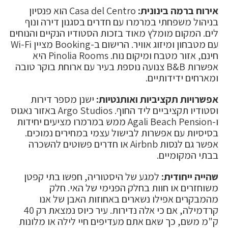
אירוח ברמה בינונית:
Casa del Centro הוא פנסיון
בניהול משפחתי במרמרו עם חדרים בסגנון דירה ונוף
לים. המקום מומלץ מאוד בזכות הסטודיו הנקיים והנוחים
עם מטבחון ומיזוג אוויר. הרישום ב-Booking מציין Wi-Fi
חינם, אזור מטבח ומיקום נוח. Pinolia Rooms היא
אפשרות B&B צנועה נוספת בעיר עם ארוחת בוקר טובה
ומארחים ידידותיים.
אפשרויות תקציביות ואותנטיות:
ישנן מספר דירות
וסטודיו תקציביים ליד החוף. Argo Studios באזור נאגוס
ו-Agali Beach Pension ממש במרמרו מציעים יחידות
בסיסיות עם אפשרות לבישול עצמי במחירים נמוכים.
אפשר גם לנסות Airbnb או חדרים פשוטים להשכרה
בבתי המקומיים.
שהייה ייחודית:
למגע של היסטוריה, חפשו בתי קפטן
משוחזרים או חוות בחלק הפנימי של האי. חלק
מהמבקרים אפילו נשארים באחוזות האבן של אנו
קרדמילה, אם כי אלה נדירות. עיר כיוס נמצאת רק 40
ק"מ משם, כך שאם אתם מעדיפים חיי לילה או מלונות