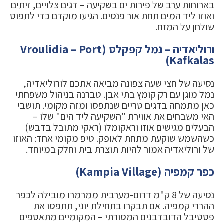
בארוחות ערב של פירות ים בשקיעה – דגים צלויים, זיתים
ואוזו ליד המים תחת אור פנסים. הגיעו מוקדם כדי לתפוס
שולחן על המזח.
ורוליאדיה – נמל קפקלס (Vroulidia – Port
Kafkalas)
נסיעה של חצי שעה צפונה מביאה אתכם לורוליאדיה,
נמל מוגן עם רק קומץ בתי אבן. טברנה בניהול משפחתי
כאן מתמחה בדגים טריים שנתפסו ומזה מקומי. תושבי
האי משבחים את אווירת "השקיעה ליד הים" שלו –
הבעלים מגישים אוזו וראקומלו (ראקי מתובל בדבש)
כשהשמש שוקעת מתחת לאופק. טיפ מקומי אחד: האוזו
של ורוליאדיה אמור להיות תוצרת בית וחלק במיוחד.
כפר קמפיה (Kampia Village)
נסיעה של 8 ק"מ דרום-מערבית ממרמרו מובילה לכפר
ההררי קמפיה. אם תבקרו בתחילת יוני, תתפסו את
פסטיבל הדובדבנים המסורתי – המקומיים מתאספים