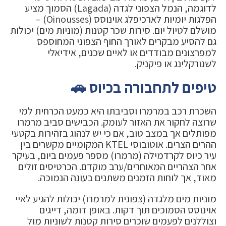
לדוגמה, הנמל הצפוני לגדה (Lagada) הסמוך מציע
הפלגות יומיות לארכיפלג אוינוסס (Oinousses) –
מושלם לטיול יום. סירות שכר קטנות (מוניות מים) יכולות
גם להסיע מבקרים לאורך החוף הצפוני המחוספס
למפרצונים מבודדים או לאיים שכנים, אידיאלי
לשנורקלינג או פיקניק.
טיפים לתחבורה בכיוס 🚗
השכרת רכב במרמרו וסביבתו היא כמעט הכרחית למי
שרוצה לחקור את האזור לעומק. הכבישים סביב מרמרו
מפותלים אך במצב טוב, אם כי יש לנהוג בזהירות בקטעי
ההרים הצרים. אוטובוסי KTEL המקומיים מקשרים בין
עיר כיוס לקרדמילה (מרמרו) מספר פעמים ביום, בעיקר
אחר הצהריים המאוחרים/ערב מוקדם. הכרטיסים זולים
מאוד, אך לוחות הזמנים משתנים בעונה הנמוכה.
מוניות מים מלגדה (צפונית למרמרו) יכולות להגיע לאיי
אוינוסס הסמוכים תוך דקות. באופן דומה, דייגים
וצוללנים לפעמים שוכרים סירות קטנות לשוניות מול