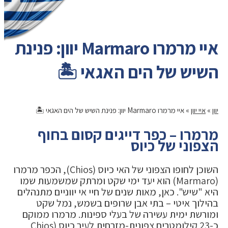
איי מרמרו Marmaro יוון: פנינת
השיש של הים האגאי 🏝️
יוון
»
איי יוון
»
איי מרמרו Marmaro יוון: פנינת השיש של הים האגאי 🏝️
מרמרו – כפר דייגים קסום בחוף
הצפוני של כיוס
השוכן לחופו הצפוני של האי כיוס (Chios), הכפר מרמרו
(Marmaro) הוא יעד ימי שקט ומרתק שמשמעות שמו
היא "שיש". כאן, מאות שנים של חיי אי יווניים מתנהלים
בהילוך איטי – בתי אבן שרופים בשמש, נמל שקט
ומורשת ימית עשירה של בעלי ספינות. מרמרו ממוקם
כ-23 קילומטרים צפונית-מזרחית לעיר כיוס (Chios