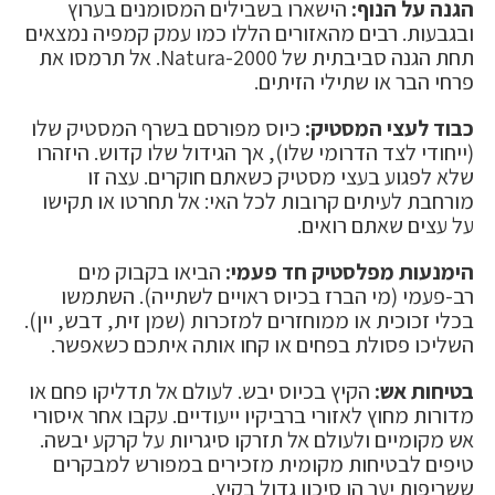
הגנה על הנוף:
הישארו בשבילים המסומנים בערוץ
ובגבעות. רבים מהאזורים הללו כמו עמק קמפיה נמצאים
תחת הגנה סביבתית של Natura-2000. אל תרמסו את
פרחי הבר או שתילי הזיתים.
כבוד לעצי המסטיק:
כיוס מפורסם בשרף המסטיק שלו
(ייחודי לצד הדרומי שלו), אך הגידול שלו קדוש. היזהרו
שלא לפגוע בעצי מסטיק כשאתם חוקרים. עצה זו
מורחבת לעיתים קרובות לכל האי: אל תחרטו או תקישו
על עצים שאתם רואים.
הימנעות מפלסטיק חד פעמי:
הביאו בקבוק מים
רב-פעמי (מי הברז בכיוס ראויים לשתייה). השתמשו
בכלי זכוכית או ממוחזרים למזכרות (שמן זית, דבש, יין).
השליכו פסולת בפחים או קחו אותה איתכם כשאפשר.
בטיחות אש:
הקיץ בכיוס יבש. לעולם אל תדליקו פחם או
מדורות מחוץ לאזורי ברביקיו ייעודיים. עקבו אחר איסורי
אש מקומיים ולעולם אל תזרקו סיגריות על קרקע יבשה.
טיפים לבטיחות מקומית מזכירים במפורש למבקרים
ששריפות יער הן סיכון גדול בקיץ.