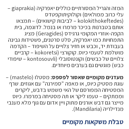
המזה והגריל המסורתיים כוללים יאפרקיה (giaprakia –
עלי כרוב ממולאים) וקולוקיתוקפטדס
(kolokithokeftedes – לביבות קישואים) – תמצאו
אותם בטברנות בכיכר מרמרו או בנמל. לדוגמה, בית
הקפה-אוזרי המקומי גרגידס (Geragides) מציג
התמחויות כמו יאפרקיה, סלט סרטנים, פשטידות גבינה
בעבודת יד, וכבש או חזיר צלויים על השיפוד – הקדמה
מושלמת לטעמי כיוס. קוקורצי (kokoretsi – קרביים
צלויים של כבשים) וקונטוסובלי (kontosouvli – שיפודי
כבש) מוגשים גם בערבים מיוחדים.
מעדנים מקומיים שאסור לפספס:
מסטלו (mastelo) –
עוגת מסטיק כיוס, או מאפה "סמירנה" עם אגוזים. שרף
המסטיחה המפורסם של האי משמש בדבש, ליקרים
וממתקים – טעמו ליקר או תה מסטיחה במרמרו. כיוס
מייצר גם דבש אורנים מתוק ויין אדום עם גוף מלא מענבי
מנדילריה (Mandilaria).
טבלת משקאות מקומיים