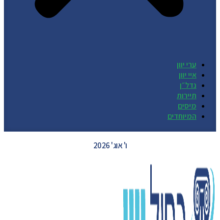
ערי יוון
איי יוון
נדל״ן
תיירות
מיסים
המיוחדים
GREECE WEATHER
ו' אוג' 2026