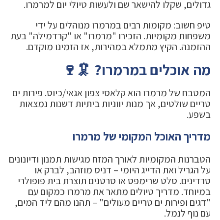
גדולים, שקלו להישאר שם ולעשות טיולי יום למרמרו.
טיפ חשוב: מקומות רבים במרמרו מנוהלים על ידי
משפחות מקומיות. הזכירו "מרמרו" או "קרדמילה" בעת
ההזמנה. הקיץ מתמלא במהירות, אז הזמינו מוקדם.
מה אוכלים במרמרו? 🦑🍷
המטבח של מרמרו הוא קלאסי צפון אגאי/כיוס. פירות ים
טריים שולטים, אך מנות יווניות ביתיות דשנות נמצאות
בשפע.
מדריך האוכל המקומי של מרמרו
הטברנות המקומיות לאורך המזח מגישות תמנון ודיונונים
על הגריל ואת הדייג היומי – דניס מוזהב, לברק או
סרדינים. סלט שרימפס או סרטנים תוצרת בית פופולרי
במיוחד. מדריך טיולים מתאר את מרמרו כמקום עם
"דגים ופירות ים טריים מעולים" – תהנו מהם ליד המים,
עם נוף לנמל.