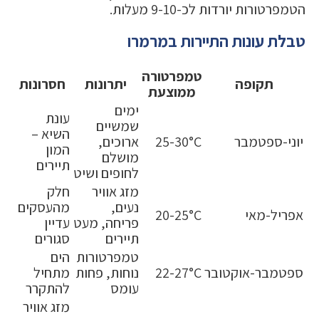
הטמפרטורות יורדות לכ-9-10 מעלות.
טבלת עונות התיירות במרמרו
טמפרטורה
תקופה
יתרונות
חסרונות
ממוצעת
ימים
עונת
שמשיים
השיא –
יוני-ספטמבר
25-30°C
ארוכים,
המון
מושלם
תיירים
לחופים ושיט
מזג אוויר
חלק
נעים,
מהעסקים
אפריל-מאי
20-25°C
פריחה, מעט
עדיין
תיירים
סגורים
טמפרטורות
הים
ספטמבר-אוקטובר
22-27°C
נוחות, פחות
מתחיל
עומס
להתקרר
מזג אוויר