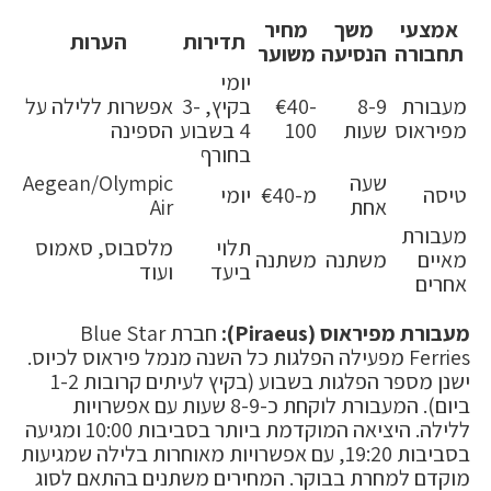
אמצעי
משך
מחיר
תדירות
הערות
תחבורה
הנסיעה
משוער
יומי
מעבורת
8-9
€40-
בקיץ, 3-
אפשרות ללילה על
מפיראוס
שעות
100
4 בשבוע
הספינה
בחורף
שעה
Aegean/Olympic
טיסה
מ-€40
יומי
אחת
Air
מעבורת
תלוי
מלסבוס, סאמוס
מאיים
משתנה
משתנה
ביעד
ועוד
אחרים
מעבורת מפיראוס (Piraeus):
חברת Blue Star
Ferries מפעילה הפלגות כל השנה מנמל פיראוס לכיוס.
ישנן מספר הפלגות בשבוע (בקיץ לעיתים קרובות 1-2
ביום). המעבורת לוקחת כ-8-9 שעות עם אפשרויות
ללילה. היציאה המוקדמת ביותר בסביבות 10:00 ומגיעה
בסביבות 19:20, עם אפשרויות מאוחרות בלילה שמגיעות
מוקדם למחרת בבוקר. המחירים משתנים בהתאם לסוג