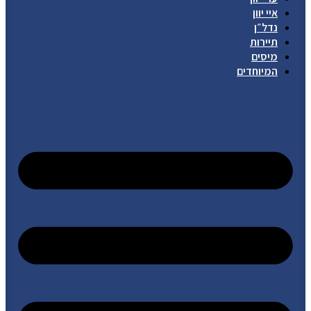
איי יוון
נדל״ן
תיירות
מיסים
המיוחדים