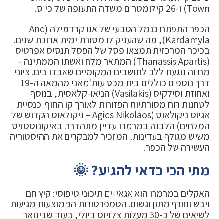
Town) ו-26 קילומטרים משדה התעופה של כיוס.
הכפר התפתח כנמל הטבעי של אנו קרדמילה (Ano
Kardamyla), מה שהעניק לו מסורת ימית ארוכת שנים.
בכיכר המרכזית תמצאו פסל של הפסל תנסיס אפרטיס
(Thanassis Apartis) המתאר מלח ואשתו הממתינה –
מחווה נוגעת ללב לתושבים המקומיים שאבדו בים. ציוני
דרך נוספים כוללים בית מכס עות'מאני מהמאה ה-19
ואחוזת וסילקיס (Vasilakis) הניאו-קלאסית, בנוסף
לטחנות רוח מסורתיות הפזורות לאורך קו החוף. כנסיית
אגיוס ניקולאוס (Agios Nikolaos – ניקולאוס הקדוש של
המלחים) הלבנה במרמרו עדיין מתהדרת באיקונוסטזיס
משיש מגולף בעדינות, המזכיר למבקרים את ההיסטוריה
העשירה של הכפר.
מתי הכי כדאי להגיע? 🌞
האקלים במרמרו הוא אגאי-ים תיכוני טיפוסי: קיץ חם
ויבש וחורף מתון וגשום. הטמפרטורות הממוצעות מגיעות
לשיאים של כ-30 מעלות צלזיוס ביולי, בעוד שבינואר