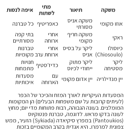
מתי
משקה
תיאור
איפה לנסות
לשתות
משקה אניס
אוזו מקומי
כאפריטיף
כל טברנה
מסורתי
משקה חריף
אחרי
בתי קפה
ראקי
מקומי
ארוחה
מסורתיים
כיוסולו
ליקר על בסיס
אחרי
טברנות
(Chiosoulo)
אניס
ארוחת ערב
מקומיות
ליקר
ליקר מתוק
חנויות
כדיז'סטיף
מסטיחה
ייחודי לכיוס
מתמחות
עם
מסעדות
יין מנדילריה
יין אדום מקומי
הארוחה
איכותיות
המסעדות העיקריות לאורך המזח והכיכר של הכפר
(לעיתים קרובות על שם משפחות הבעלים) הן המקומות
המומלצים. בעונה הגבוהה, רבות פתוחות מדי יום; מחוץ
לעונה בדקו מראש. לדוגמה, טברנת פנטוקיוס
(Pantoukios) במפרץ סיקיאדה (Sykiada) הזעיר, ממש
צפונית למרמרו, היא אגדית בקרב המקומיים בזכות