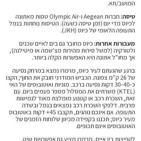
המושב/תא.
טיסה:
חברות Aegean ו-Olympic Air טסות מאתונה
לכיוס מדי יום (זמן טיסה כשעה). הטיסות נוחתות בנמל
התעופה הלאומי של כיוס (JKH).
מעבורות אחרות:
כיוס מחובר גם בים לאיים שכנים
ולטורקיה (למשל סירות מהירות מצ'שמה או מיטילנה),
אך מחו"ל אתונה היא האפשרות הקלה ביותר.
ברגע שהגעתם לעיר כיוס, מרמרו נמצא במרחק נסיעה
של 26 ק"מ צפונה. הכביש המודרני חובק את החוף; הקצו
כ-30-40 דקות נסיעה ברכב. מוניות ואוטובוסים של האי
(KTEL) משרתים את המסלול מספר פעמים ביום. עם
זאת, השכרת רכב או קטנוע מומלצת מאוד לגמישות
מרבית. דלפקי השכרת רכב נמצאים בנמל ובשדה
התעופה. אם אינכם נוהגים, תקצבו 45+ דקות באוטובוס
מעיר כיוס; תכננו בקפידה מכיוון שלוחות הזמנים של
האוטובוסים אינם תכופים.
לקפיצות בין איים, מרמרו מציע גם אפשרויות שיט.