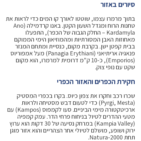
סיורים באזור
בתוך מרמרו עצמו, שוטטו לאורך קו המים כדי לראות את
טחנות הרוח ומגדל השעון הקטן. באנו קרדמילה (Ano
Kardamyla – החלק הגבוה של הכפר), התפעלו
מאחוזות האבן המסורתיות ומהמוזיאון הימי הממוקם
בבית קפטן ישן. בקרבת מקום, כנסיית ומתחם המנזר
פנאגיה אריתיאני (Panagia Erythiani) מעל אמפוריוס
(Emporios), כ-10 ק"מ דרומית למרמרו, הוא מקום
שקט עם נופי צוק.
חקירת הכפרים והאזור הכפרי
שכרו רכב וחקרו את צפון כיוס. בקרו בכפרי המסטיק
(Pyrgi, Mesta) כדי לטעום דבש מסטיחה ולראות
ארכיטקטורה מימי הביניים. סעו לקמפוס (Kampos) עם
מטעי ההדרים לטיול בניחוח פרחי הדר. עמק קמפיה
(Kampia Valley) במרחק נסיעה של 30 דקות הוא ערוץ
ירוק ושופע, מושלם לטיולי אחר הצהריים והוא אזור מוגן
תחת Natura-2000.