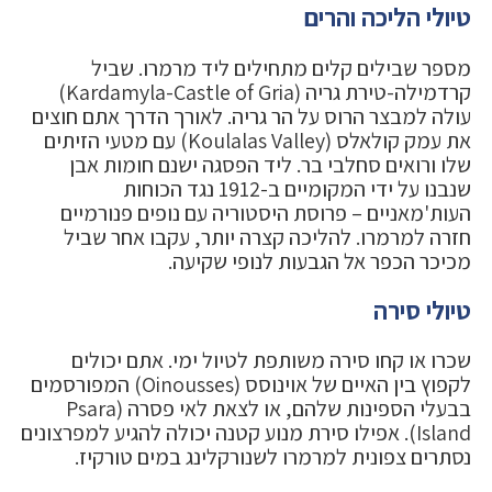
טיולי הליכה והרים
מספר שבילים קלים מתחילים ליד מרמרו. שביל
קרדמילה-טירת גריה (Kardamyla-Castle of Gria)
עולה למבצר הרוס על הר גריה. לאורך הדרך אתם חוצים
את עמק קולאלס (Koulalas Valley) עם מטעי הזיתים
שלו ורואים סחלבי בר. ליד הפסגה ישנם חומות אבן
שנבנו על ידי המקומיים ב-1912 נגד הכוחות
העות'מאניים – פרוסת היסטוריה עם נופים פנורמיים
חזרה למרמרו. להליכה קצרה יותר, עקבו אחר שביל
מכיכר הכפר אל הגבעות לנופי שקיעה.
טיולי סירה
שכרו או קחו סירה משותפת לטיול ימי. אתם יכולים
לקפוץ בין האיים של אוינוסס (Oinousses) המפורסמים
בבעלי הספינות שלהם, או לצאת לאי פסרה (Psara
Island). אפילו סירת מנוע קטנה יכולה להגיע למפרצונים
נסתרים צפונית למרמרו לשנורקלינג במים טורקיז.