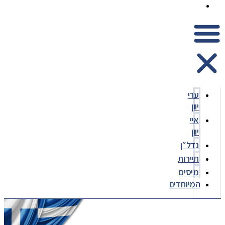
המיוחדים
ערי
יוון
איי
יוון
נדל״ן
תיירות
מיסים
המיוחדים