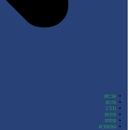
ערי יוון
איי יוון
נדל״ן
תיירות
מיסים
המיוחדים