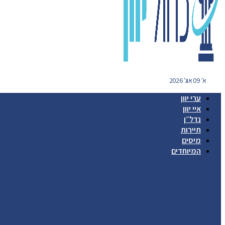
א' 09 אוג' 2026
ערי יוון
איי יוון
נדל״ן
תיירות
מיסים
המיוחדים