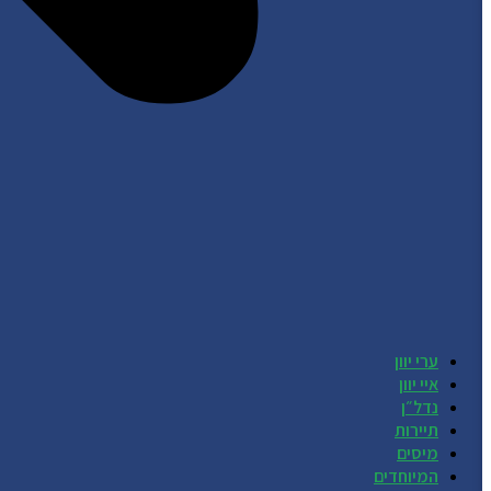
ערי יוון
איי יוון
נדל״ן
תיירות
מיסים
המיוחדים