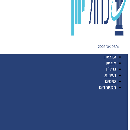
ש' 08 אוג' 2026
ערי יוון
איי יוון
נדל״ן
תיירות
מיסים
המיוחדים