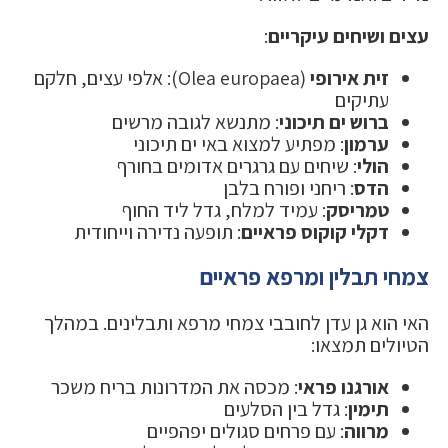
עצים ושיחים עיקריים
:
זית אירופי
(Olea europaea): אלפי עצים, חלקם
עתיקים
ברוש ים תיכוני
: מתנשא לגובה מרשים
ערמון
: מפתיע למצוא באי ים תיכוני
הולי
: שיחים עם גרגרים אדומים בחורף
הדס
: ריחני ופורח בלבן
טמריסק
: עמיד למלח, גדל ליד החוף
דקלי קוקוס פראיים
: תופעה נדירה וייחודית
צמחי תבלין ומרפא פראיים
האי הוא גן עדן לחובבי צמחי מרפא ותבלינים. במהלך
הטיולים תמצאו:
אורגנו פראי
: מכסה את המדרונות בריח משכר
תימין
: גדל בין הסלעים
מרווה
: עם פרחים סגולים יפהפיים