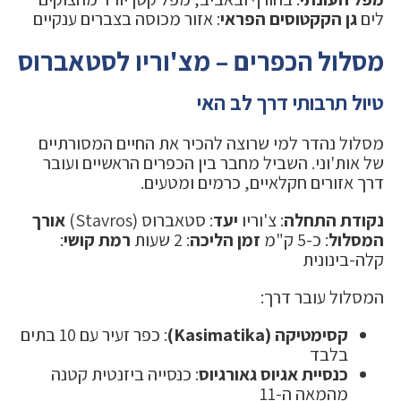
לים
גן הקקטוסים הפראי
: אזור מכוסה בצברים ענקיים
מסלול הכפרים – מצ'וריו לסטאברוס
טיול תרבותי דרך לב האי
מסלול נהדר למי שרוצה להכיר את החיים המסורתיים
של אות'וני. השביל מחבר בין הכפרים הראשיים ועובר
דרך אזורים חקלאיים, כרמים ומטעים.
נקודת התחלה
: צ'וריו
יעד
: סטאברוס (Stavros)
אורך
המסלול
: כ-5 ק"מ
זמן הליכה
: 2 שעות
רמת קושי
:
קלה-בינונית
המסלול עובר דרך:
קסימטיקה (Kasimatika)
: כפר זעיר עם 10 בתים
בלבד
כנסיית אגיוס גאורגיוס
: כנסייה ביזנטית קטנה
מהמאה ה-11