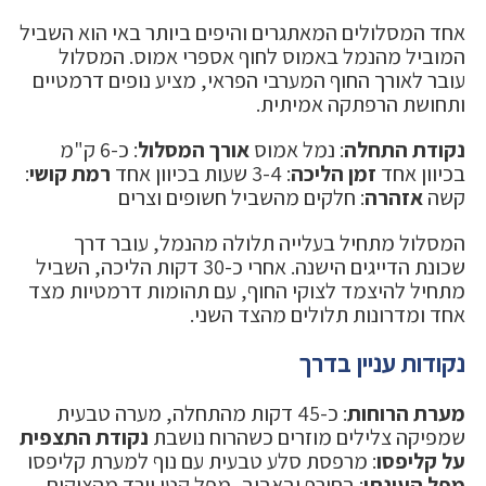
אחד המסלולים המאתגרים והיפים ביותר באי הוא השביל
המוביל מהנמל באמוס לחוף אספרי אמוס. המסלול
עובר לאורך החוף המערבי הפראי, מציע נופים דרמטיים
ותחושת הרפתקה אמיתית.
נקודת התחלה
: נמל אמוס
אורך המסלול
: כ-6 ק"מ
בכיוון אחד
זמן הליכה
: 3-4 שעות בכיוון אחד
רמת קושי
:
קשה
אזהרה
: חלקים מהשביל חשופים וצרים
המסלול מתחיל בעלייה תלולה מהנמל, עובר דרך
שכונת הדייגים הישנה. אחרי כ-30 דקות הליכה, השביל
מתחיל להיצמד לצוקי החוף, עם תהומות דרמטיות מצד
אחד ומדרונות תלולים מהצד השני.
נקודות עניין בדרך
מערת הרוחות
: כ-45 דקות מהתחלה, מערה טבעית
שמפיקה צלילים מוזרים כשהרוח נושבת
נקודת התצפית
על קליפסו
: מרפסת סלע טבעית עם נוף למערת קליפסו
מפל העונתי
: בחורף ובאביב, מפל קטן יורד מהצוקים