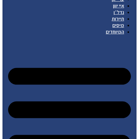
איי יוון
נדל״ן
תיירות
מיסים
המיוחדים