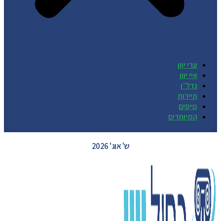
ערי יוון
איי יוון
נדל״ן
תיירות
מיסים
המיוחדים
GREECE WEATHER
ש' אוג' 2026