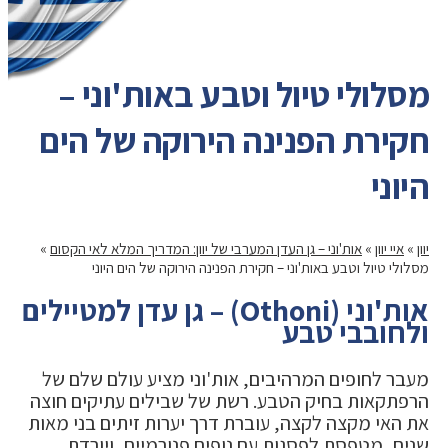
מסלולי טיול וטבע באות'וני –
חקירת הפנינה הירוקה של הים
היוני
יוון
»
איי יוון
»
אות'וני – גן העדן המערבי של יוון: המדריך המלא לאי הקסום
»
מסלולי טיול וטבע באות'וני – חקירת הפנינה הירוקה של הים היוני
אות'וני (Othoni) – גן עדן למטיילים
ולחובבי טבע
מעבר לחופים המרהיבים, אות'וני מציע עולם שלם של
הרפתקאות בחיק הטבע. רשת של שבילים עתיקים חוצה
את האי מקצה לקצה, עוברת דרך יערות זיתים בני מאות
שנים, מטפסת לפסגות עם נופים פנורמיים, ויורדת