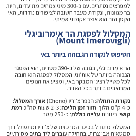
למפרצים נסתרים. עם כ-300 מיני צמחים מתועדים, חיות
בר מגוונות, ונקודת מעבר חשובה לציפורים נודדות, האי
הקטן הזה הוא אוצר אקולוגי אמיתי.
המסלול לפסגת הר אימרוביגלי
(Mount Imerovigli)
הטיפוס לנקודה הגבוהה ביותר באי
הר אימרוביגלי, בגובה של כ-390 מטרים, הוא הפסגה
הגבוהה ביותר של אות'וני. המסלול לפסגה הוא חובה
לכל מטייל רציני המבקר באי, ומציע את הנופים
המרהיבים ביותר בכל האזור.
נקודת התחלה
: הכפר צ'וריו (Chorio)
אורך המסלול
:
כ-4 ק"מ הלוך-חזור
זמן הליכה
: 2-3 שעות סה"כ
רמת
קושי
: בינונית
עלייה כוללת
: כ-250 מטר
המסלול מתחיל בכיכר המרכזית של צ'וריו ומתפתל דרך
סמטאות אבן צרות. בתחילה עוברים ליד בתים מסורתיים