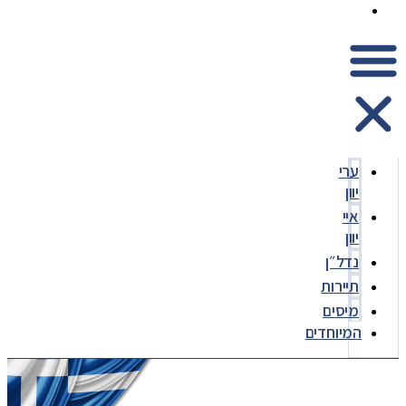
המיוחדים
ערי
יוון
איי
יוון
נדל״ן
תיירות
מיסים
המיוחדים