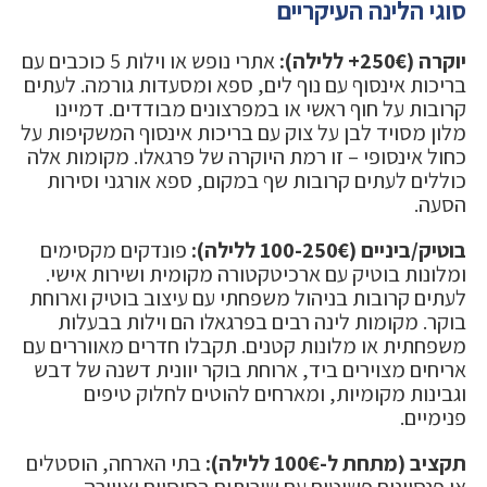
סוגי הלינה העיקריים
יוקרה (250€+ ללילה):
אתרי נופש או וילות 5 כוכבים עם
בריכות אינסוף עם נוף לים, ספא ומסעדות גורמה. לעתים
קרובות על חוף ראשי או במפרצונים מבודדים. דמיינו
מלון מסויד לבן על צוק עם בריכות אינסוף המשקיפות על
כחול אינסופי – זו רמת היוקרה של פרגאלו. מקומות אלה
כוללים לעתים קרובות שף במקום, ספא אורגני וסירות
הסעה.
בוטיק/ביניים (100-250€ ללילה):
פונדקים מקסימים
ומלונות בוטיק עם ארכיטקטורה מקומית ושירות אישי.
לעתים קרובות בניהול משפחתי עם עיצוב בוטיק וארוחת
בוקר. מקומות לינה רבים בפרגאלו הם וילות בבעלות
משפחתית או מלונות קטנים. תקבלו חדרים מאווררים עם
אריחים מצוירים ביד, ארוחת בוקר יוונית דשנה של דבש
וגבינות מקומיות, ומארחים להוטים לחלוק טיפים
פנימיים.
תקציב (מתחת ל-100€ ללילה):
בתי הארחה, הוסטלים
או פנסיונים פשוטים עם שירותים בסיסיים ואווירה