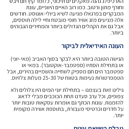
הארכיפלג נהנה מאקלים ים תיכוני, כלומר קיץ חם ויבש
וחורף מתון ורטוב. כמו רוב האיים היווניים, עונת
המבקרים בפרגאלו מגיעה לשיא ביולי-אוגוסט. חודשים
אלה מציעים מזג אוויר חופי מובטח וחיי לילה תוססים,
אבל גם את הקהלים הגדולים ביותר והמחירים הגבוהים
ביותר.
העונה האידיאלית לביקור
הגישה הטובה ביותר היא לבקר בסוף האביב (מאי-יוני)
או בתחילת הסתיו (ספטמבר-אוקטובר). במאי או
ספטמבר הים חם מספיק לשחייה והשמיים בהירים, אבל
הטמפרטורות נעימות בטווח של 25-30 מעלות צלזיוס.
גילינו זאת בעצמנו – בתחילת יוני המים היו צלולים ולא
צפופים, וכל ערב סעדנו תחת הכוכבים מבלי לדאוג
להזמנות. עונות הכתף גם אומרות עסקאות טובות יותר
על חדרים וכרטיסי מעבורת, בתוספת אווירה מקומית
יותר.
טבלת השוואת עונות