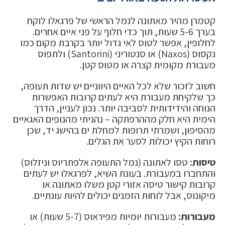
קטמרן מהיר מאתונה לנמל הראשי של פרגאלו לוקח
בערך 5-6 שעות, תוך כדי חלוף על פני איים אחרים.
לחלופין, אפשר לטוס לאי גדול יותר בקרבת מקום כמו
נקסוס (Naxos) או סנטוריני (Santorini) ולתפוס
מעבורת מקומית קצרה או מטוס קטן.
חשוב לזכור שלא לכל האיים היווניים יש שדות תעופה,
כך שלקיחת מעבורת היא לעתים קרובות האפשרות
הנוחה והידידותית לסביבה יותר. נכון לעניין, הדרך
הימית היא חלק מההרפתקה – נהניתי מהנופים האגאיים
מהסיפון, ושמרתי תרופות למחלת ים בהישג יד, שכן
רוחות הקיץ יכולות לסער את הגלים.
טיסות:
טסו לאתונה (נמל התעופה אלפתריוס וניזלוס)
והתחברו במעבורת. בעונת השיא, לפרגאלו יש לעתים
קרובות קישור טיסה אזורי קטן משלו מאתונה או
מיקונוס, אבל לוחות הזמנים יכולים להיות עונתיים.
מעבורות:
מעבורות יומיות מפיראוס (5-7 שעות) או