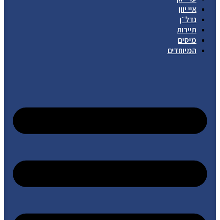
איי יוון
נדל״ן
תיירות
מיסים
המיוחדים