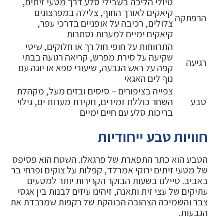
טיולי הליכה בשבילי סלע דרך מטעי זיתים,
קיאקים לאורך החוף, צלילה במפרצונים
הרפתקה
צלולים, רכיבה על אופניים בדרכי עפר,
קיאקים ימיים למערות נסתרות
התרווחות על חופי חול רך או חלוקים, שיטי
שקיעה על סירת מפרש, קריאה רגועה בבתי
רגיעה
קפה על ראש הגבעה, שיעורי ספא או יוגה עם
נוף לים האגאי
צפייה בציפורים – סיסים ובזים מעל, מקהלת
טבע
השחר כוללת זמירים, חקירת מערות ים, גילוי
בריכות סלע עם חיים ימיים
חוויות טבע ייחודיות
הטבע הוא כתר התפארת של פרגאלו. השטח הוא פסיפס
של מטעי זיתים ירוקי אמרלד, קפלות על צוקים ופרחי בר
באביב. טיילנו בשעות הבוקר הקרירות יותר למטעים
עתיקים של עצי זית ותאנה, זיהינו עיזים לבנות בין אגסי
צבר והשמיכה הצהובה הבוהקת של רקפות שמרבדת את
הגבעות.