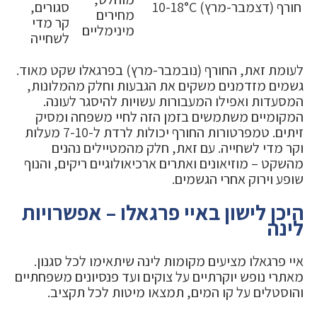
חורף (דצמבר-מרץ)
10-18°C
סגורים,
מחירים
קר מדי
מינימליים
לשחייה
לעומת זאת, החורף (נובמבר-מרץ) בפרגאלו שקט מאוד.
גשמים מזדמנים משקים את הגבעות וחלק מהמלונות,
המסעדות ואפילו המעבורות עשויות להיסגר לעונה.
המקומיים משתמשים בזמן הזה לחיי משפחה ומסיק
זיתים. טמפרטורות החורף יכולות לרדת ל-7-10 מעלות
וקר מדי לשחייה. עם זאת, חלק מהמטיילים נהנים
מהשקט – מוזיאונים ואתרים ארכיאולוגיים ריקים, והנוף
שופע וירוק אחרי הגשמים.
היכן לישון באיי פרגאלו – אפשרויות
לינה
איי פרגאלו מציעים מקומות לינה שיתאימו לכל סגנון.
מאתרי נופש יוקרתיים על צוקים ועד פנסיונים משפחתיים
והוסטלים על קו המים, תמצאו מיטות לכל תקציב.