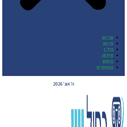
ערי יוון
איי יוון
נדל״ן
תיירות
מיסים
המיוחדים
GREECE WEATHER
ה' אוג' 2026