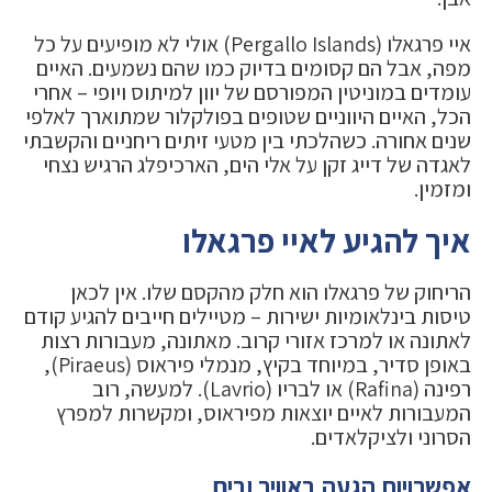
איי פרגאלו (Pergallo Islands) אולי לא מופיעים על כל
מפה, אבל הם קסומים בדיוק כמו שהם נשמעים. האיים
עומדים במוניטין המפורסם של יוון למיתוס ויופי – אחרי
הכל, האיים היווניים שטופים בפולקלור שמתוארך לאלפי
שנים אחורה. כשהלכתי בין מטעי זיתים ריחניים והקשבתי
לאגדה של דייג זקן על אלי הים, הארכיפלג הרגיש נצחי
ומזמין.
איך להגיע לאיי פרגאלו
הריחוק של פרגאלו הוא חלק מהקסם שלו. אין לכאן
טיסות בינלאומיות ישירות – מטיילים חייבים להגיע קודם
לאתונה או למרכז אזורי קרוב. מאתונה, מעבורות רצות
באופן סדיר, במיוחד בקיץ, מנמלי פיראוס (Piraeus),
רפינה (Rafina) או לבריו (Lavrio). למעשה, רוב
המעבורות לאיים יוצאות מפיראוס, ומקשרות למפרץ
הסרוני ולציקלאדים.
אפשרויות הגעה באוויר ובים