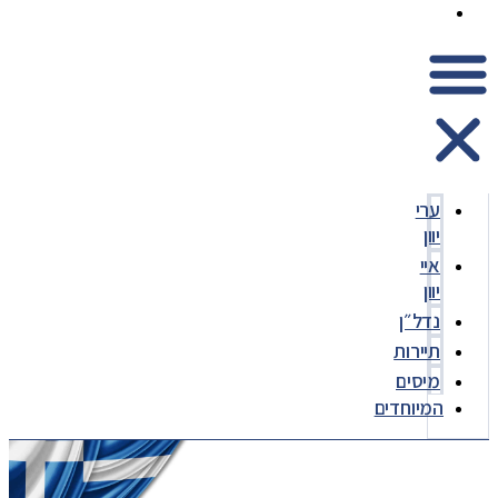
המיוחדים
ערי
יוון
איי
יוון
נדל״ן
תיירות
מיסים
המיוחדים