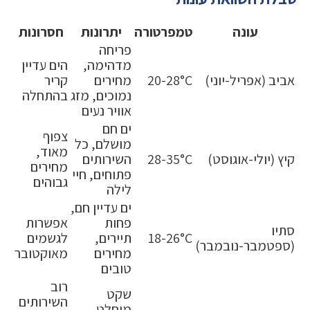
עונה
טמפרטורה
יתרונות
חסרונות
פריחה
מדהימה,
הים עדיין
אביב (אפריל-יוני)
20-28°C
מחירים
קריר
נמוכים, מזג
בהתחלה
אוויר נעים
ים חם
צפוף
מושלם, כל
מאוד,
קיץ (יולי-אוגוסט)
28-35°C
השירותים
מחירים
פתוחים, חיי
גבוהים
לילה
ים עדיין חם,
פחות
אפשרות
סתיו
18-26°C
תיירים,
לגשמים
(ספטמבר-נובמבר)
מחירים
מאוקטובר
טובים
רוב
שקט
השירותים
מוחלט,